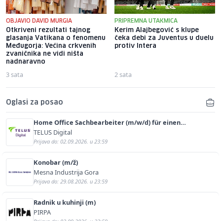
OBJAVIO DAVID MURGIA
PRIPREMNA UTAKMICA
Otkriveni rezultati tajnog
Kerim Alajbegović s klupe
glasanja Vatikana o fenomenu
čeka debi za Juventus u duelu
Međugorja: Većina crkvenih
protiv Intera
zvaničnika ne vidi ništa
nadnaravno
3 sata
2 sata
Oglasi za posao
Home Office Sachbearbeiter (m/w/d) für einen
bekannten deutschen Energieversorger
TELUS Digital
Prijava do: 02.09.2026. u 23:59
Konobar (m/ž)
Mesna Industrija Gora
Prijava do: 29.08.2026. u 23:59
Radnik u kuhinji (m)
PIRPA