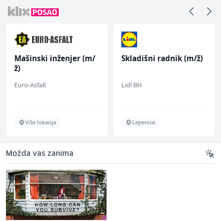
Mašinski inženjer (m/
Skladišni radnik (m/ž)
ž)
Euro-Asfalt
Lidl BH
Više lokacija
Lepenica
Možda vas zanima