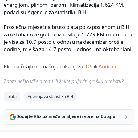
energijom, plinom, parom i klimatizacija 1.624 KM,
podaci su Agencije za statistiku BiH.
Prosječna mjesečna bruto plata po zaposlenom u BiH
za oktobar ove godine iznosila je 1.779 KM i nominalno
je viša za 10,9 posto u odnosu na decembar prošle
godine, te viša za 14,7 posto u odnosu na oktobar lani.
Klix.ba čitajte i u našoj aplikaciji za
iOS
ili
Android
.
Znate nešto više o temi ili želite prijaviti grešku u tekstu?
plata
Agencija za statistiku BiH
Dodajte Klix.ba među omiljene izvore na Googlu