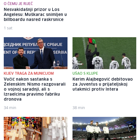
O ČEMU JE RIJEČ
Nesvakidašnji prizor u Los
Željezničar na Grbavici
Angelesu: Muškarac snimljen u
savladao BSK i trijumfalno
billboardu nasred raskrsnice
počeo novu sezonu
1 sat
17 sati
KIJEV TRAGA ZA MUNICIJOM
UŠAO S KLUPE
Vučić nakon sastanka s
Kerim Alajbegović debitovao
Zelenskim: Nismo razgovarali
za Juventus u prijateljskoj
o vojnoj saradnji, ali s
utakmici protiv Intera
Izraelcima pravimo fabriku
dronova
34 min
38 min