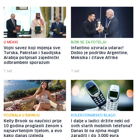
U MEKKI
BORI SE ZA FOTELJU
Vojni savez koji mijenja sve:
Infantino uzvraća udarac!
Turska, Pakistan i Saudijska
Dobio je podršku Argentine,
Arabija potpisali zajednički
Meksika i čitave Afrike
odbrambeni sporazum
1 sat
1 sat
POZIRALA U BIKINIJU
KOLEKCIONARSKO BLAGO
Kelly Brook su naučnici prije
I dalje u ladici držite neki od
10 godina proglasili ženom s
ovih starih mobilnih telefona?
najsavršenijim tijelom, a evo
Danas bi na njima mogli
kako danas izgleda
zaraditi i do 3.000 eura