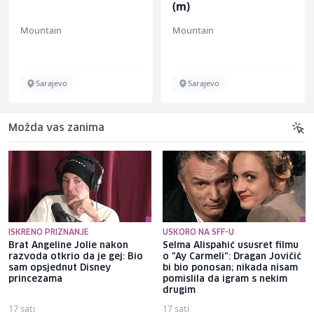
(m)
Mountain
Mountain
Sarajevo
Sarajevo
Možda vas zanima
ISKRENO PRIZNANJE
USKORO NA SFF-U
Brat Angeline Jolie nakon
Selma Alispahić ususret filmu
razvoda otkrio da je gej: Bio
o "Ay Carmeli": Dragan Jovičić
sam opsjednut Disney
bi bio ponosan; nikada nisam
princezama
pomislila da igram s nekim
drugim
17 sati
17 sati