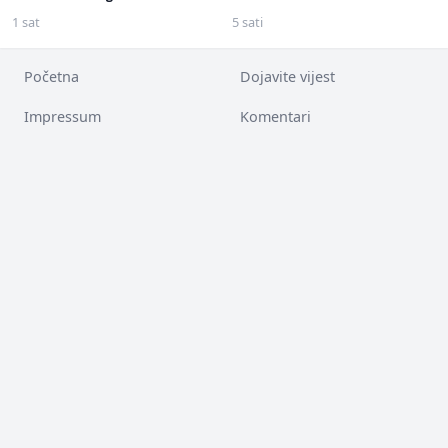
1 sat
5 sati
Početna
Dojavite vijest
Impressum
Komentari
Kontakt
O nama
Oglašavanje
Privatnost
Sigurnost
Oglasi za posao
Facebook
YouTube
LinkedIn
Twitter
Instagram
RSS
App Store
Google Play
Copyright 2000-2026 InterSoft d.o.o. Sarajevo. ISSN 2566-3771. Sva prava
zadržana. Zabranjeno preuzimanje sadržaja bez dozvole izdavača.