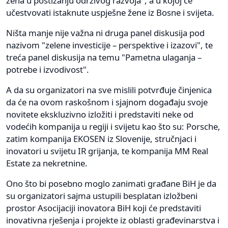
žena u postizanju održivog razvoja", a u kojoj će
učestvovati istaknute uspješne žene iz Bosne i svijeta.
Ništa manje nije važna ni druga panel diskusija pod
nazivom "zelene investicije – perspektive i izazovi", te
treća panel diskusija na temu "Pametna ulaganja –
potrebe i izvodivost".
A da su organizatori na sve mislili potvrđuje činjenica
da će na ovom raskošnom i sjajnom događaju svoje
novitete ekskluzivno izložiti i predstaviti neke od
vodećih kompanija u regiji i svijetu kao što su: Porsche,
zatim kompanija EKOSEN iz Slovenije, stručnjaci i
inovatori u svijetu IR grijanja, te kompanija MM Real
Estate za nekretnine.
Ono što bi posebno moglo zanimati građane BiH je da
su organizatori sajma ustupili besplatan izložbeni
prostor Asocijaciji inovatora BiH koji će predstaviti
inovativna rješenja i projekte iz oblasti građevinarstva i