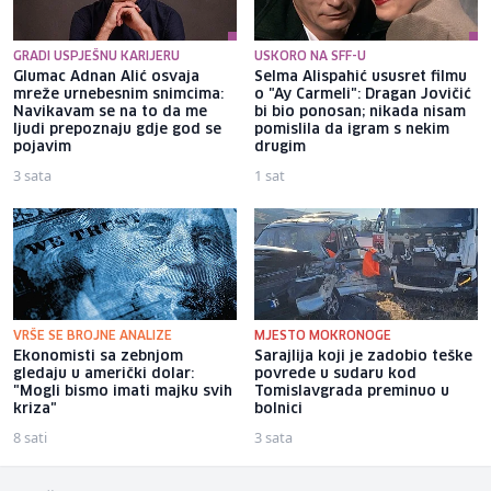
GRADI USPJEŠNU KARIJERU
USKORO NA SFF-U
Glumac Adnan Alić osvaja
Selma Alispahić ususret filmu
mreže urnebesnim snimcima:
o "Ay Carmeli": Dragan Jovičić
Navikavam se na to da me
bi bio ponosan; nikada nisam
ljudi prepoznaju gdje god se
pomislila da igram s nekim
pojavim
drugim
3 sata
1 sat
VRŠE SE BROJNE ANALIZE
MJESTO MOKRONOGE
Ekonomisti sa zebnjom
Sarajlija koji je zadobio teške
gledaju u američki dolar:
povrede u sudaru kod
"Mogli bismo imati majku svih
Tomislavgrada preminuo u
kriza"
bolnici
8 sati
3 sata