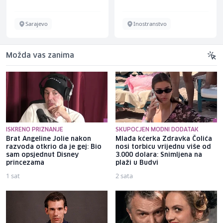
Inostranstvo
Sarajevo
Možda vas zanima
ISKRENO PRIZNANJE
SKUPOCJEN MODNI DODATAK
Brat Angeline Jolie nakon
Mlađa kćerka Zdravka Čolića
razvoda otkrio da je gej: Bio
nosi torbicu vrijednu više od
sam opsjednut Disney
3.000 dolara: Snimljena na
princezama
plaži u Budvi
1 sat
2 sata