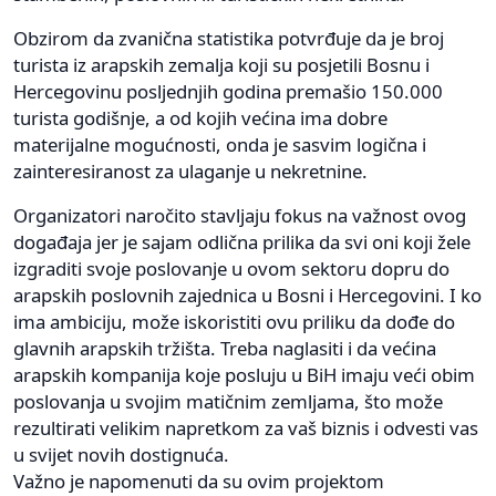
Obzirom da zvanična statistika potvrđuje da je broj
turista iz arapskih zemalja koji su posjetili Bosnu i
Hercegovinu posljednjih godina premašio 150.000
turista godišnje, a od kojih većina ima dobre
materijalne mogućnosti, onda je sasvim logična i
zainteresiranost za ulaganje u nekretnine.
Organizatori naročito stavljaju fokus na važnost ovog
događaja jer je sajam odlična prilika da svi oni koji žele
izgraditi svoje poslovanje u ovom sektoru dopru do
arapskih poslovnih zajednica u Bosni i Hercegovini. I ko
ima ambiciju, može iskoristiti ovu priliku da dođe do
glavnih arapskih tržišta. Treba naglasiti i da većina
arapskih kompanija koje posluju u BiH imaju veći obim
poslovanja u svojim matičnim zemljama, što može
rezultirati velikim napretkom za vaš biznis i odvesti vas
u svijet novih dostignuća.
Važno je napomenuti da su ovim projektom