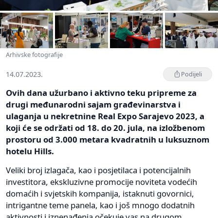
Arhivske fotografije
14.07.2023.
Podijeli
Ovih dana užurbano i aktivno teku pripreme za
drugi međunarodni sajam građevinarstva i
ulaganja u nekretnine Real Expo Sarajevo 2023, a
koji će se održati od 18. do 20. jula, na izložbenom
prostoru od 3.000 metara kvadratnih u luksuznom
hotelu Hills.
Veliki broj izlagača, kao i posjetilaca i potencijalnih
investitora, ekskluzivne promocije noviteta vodećih
domaćih i svjetskih kompanija, istaknuti govornici,
intrigantne teme panela, kao i još mnogo dodatnih
aktivnosti i iznenađenja očekuje vas na drugom