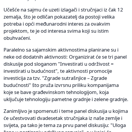
Učešće na sajmu će uzeti izlagači i stručnjaci iz čak 12
zemalja, što je odličan pokazatelj da postoji velika
potreba i opći međunarodni interes za ovakvim
projektom, te je od interesa svima koji su istim
obuhvaćeni.
Paralelno sa sajamskim aktivnostima planirane su i
neke od dodatnih aktivnosti: Organizirat će se tri panel
diskusije pod sloganom "Investirati u održivost =
investirati u budućnost", te aktivnosti promocije
investicija za tzv. "Zgrade sutrašnjice – Zgrade
budućnosti" što pruža izvrsnu priliku kompanijama
koje se bave građevinskom tehnologijom, koja
uključuje tehnologiju pametne gradnje i zelene gradnje.
Zanimljivo je spomenuti i teme panel diskusija u kojima
će učestvovati dvadesetak stručnjaka iz naše zemlje i
svijeta, pa tako je tema za prvu panel diskusiju: "Uloga