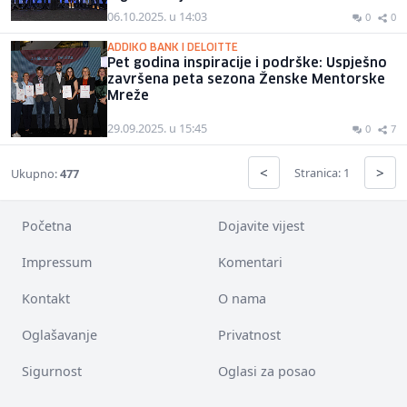
06.10.2025. u 14:03
0
0
ADDIKO BANK I DELOITTE
Pet godina inspiracije i podrške: Uspješno
završena peta sezona Ženske Mentorske
Mreže
29.09.2025. u 15:45
0
7
<
>
Stranica: 1
Ukupno:
477
Početna
Dojavite vijest
Impressum
Komentari
Kontakt
O nama
Oglašavanje
Privatnost
Sigurnost
Oglasi za posao