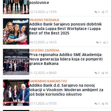
poslovnice
12.12.2025. u 13:55
0
71
VRIJEDNO PRIZNANJE
Addiko Bank Sarajevo ponosni dobitnik
nagrada Luppa Best Workplace i Luppa
Best of the Best 2025
04.12.2025. u 14:15
0
2
USPJEŠNO ZAVRŠENA
Prva regionalna Addiko SME Akademija:
Nova generacija lidera koja će pomjeriti
granice Balkana
01.12.2025. u 08:42
0
40
SAVREMENO BANKARSTVO
Addiko Bank d.d. Sarajevo na novoj
lokaciji u Visokom: Moderan ambijent za
još bolje korisničko iskustvo
27.11.2025. u 07:55
0
90