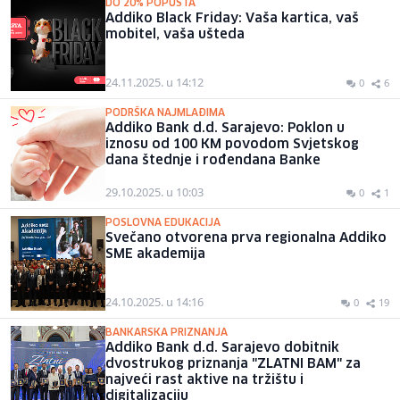
DO 20% POPUSTA
Addiko Black Friday: Vaša kartica, vaš
mobitel, vaša ušteda
24.11.2025. u 14:12
0
6
PODRŠKA NAJMLAĐIMA
Addiko Bank d.d. Sarajevo: Poklon u
iznosu od 100 KM povodom Svjetskog
dana štednje i rođendana Banke
29.10.2025. u 10:03
0
1
POSLOVNA EDUKACIJA
Svečano otvorena prva regionalna Addiko
SME akademija
24.10.2025. u 14:16
0
19
BANKARSKA PRIZNANJA
Addiko Bank d.d. Sarajevo dobitnik
dvostrukog priznanja "ZLATNI BAM" za
najveći rast aktive na tržištu i
digitalizaciju