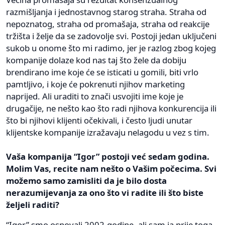
razmišljanja i jednostavnog starog straha. Straha od
nepoznatog, straha od promašaja, straha od reakcije
tržišta i želje da se zadovolje svi. Postoji jedan uključeni
sukob u onome što mi radimo, jer je razlog zbog kojeg
kompanije dolaze kod nas taj što žele da dobiju
brendirano ime koje će se isticati u gomili, biti vrlo
pamtljivo, i koje će pokrenuti njihov marketing
naprijed. Ali uraditi to znači usvojiti ime koje je
drugačije, ne nešto kao što radi njihova konkurencija ili
što bi njihovi klijenti očekivali, i često ljudi unutar
klijentske kompanije izražavaju nelagodu u vez s tim.
Vaša kompanija “Igor” postoji već sedam godina.
Molim Vas, recite nam nešto o Vašim počecima. Svi
možemo samo zamisliti da je bilo dosta
nerazumijevanja za ono što vi radite ili što biste
željeli raditi?
“Igor” smo osnovali 2002.godine, ali sam ja prije toga