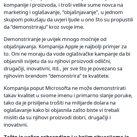
kompanije i proizvoda, i troši velike sume novca na
marketing i oglašavanje, “objašnjavanje”, u jednom
skupom pokušaju da uvjeri ljude u ono što su propustili
da “demonstriraju” kroz svoje ime.
Demonstriranje je uvijek mnogo moćnije od
objašnjavanja. Kompanija Apple je najbolji primjer za
to. Oni ne moraju da vode oglašivačke kampanje da bi
objasnili svijetu da su njihovi proizvodi odlični,
drugačiji, inovativni, itd., jer sve što je povezano sa
njihovim brendom “demonstrira” te kvalitete.
Kompanija poput Microsofta ne može demonstrirati
takav kvalitet u svome imenu i primarno slanje poruke,
tako da je prisiljena trošiti na milijarde dolara na
oglašavanje kako bi objasnila zašto biste vi trebali
misliti da su njihovi proizvodi dobri, drugačiji i
inovativni.
Zašto je važan rebranding i u kojim situacijama je