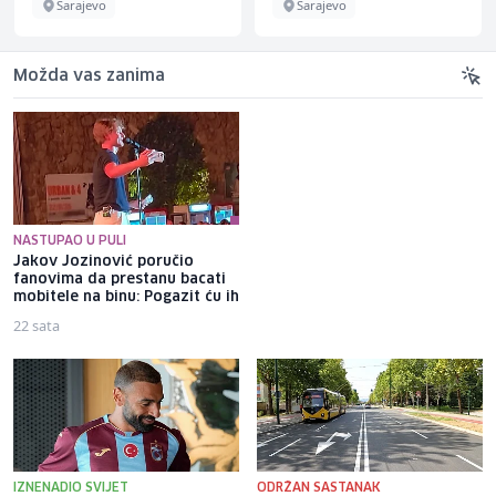
jevo
Sarajevo
Saraje
Možda vas zanima
NASTUPAO U PULI
Jakov Jozinović poručio
Nezir Pivić: Zeničko-dobojski
fanovima da prestanu bacati
kanton ima veliki potencijal
mobitele na binu: Pogazit ću ih
za razvoj kulturnog turizma
22 sata
7 min
IZNENADIO SVIJET
ODRŽAN SASTANAK