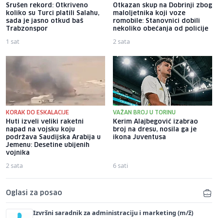
Srušen rekord: Otkriveno
Otkazan skup na Dobrinji zbog
koliko su Turci platili Salahu,
maloljetnika koji voze
sada je jasno otkud baš
romobile: Stanovnici dobili
Trabzonspor
nekoliko obećanja od policije
1 sat
2 sata
KORAK DO ESKALACIJE
VAŽAN BROJ U TORINU
Huti izveli veliki raketni
Kerim Alajbegović izabrao
napad na vojsku koju
broj na dresu, nosila ga je
podržava Saudijska Arabija u
ikona Juventusa
Jemenu: Desetine ubijenih
vojnika
2 sata
6 sati
Oglasi za posao
Izvršni saradnik za administraciju i marketing (m/ž)