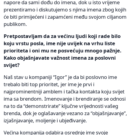
napore da sami dođu do imena, dok u isto vrijeme
prezentiramo i diskutujemo s njima imena zbog kojih
će biti primijećeni i zapamćeni među svojom ciljanom
publikom.
Pretpostavljam da za većinu ljudi koji rade bilo
koju vrstu posla, ime nije uvijek na vrhu liste
prioriteta i oni mu ne posvećuju mnogo pažnje.
Kako objašnjavate važnost imena za poslovni
svijet?
Naš stav u kompaniji “Igor” je da bi poslovno ime
trebalo biti top prioritet, jer ime je prvi i
najprominentniji amblem i tačka kontakta koju svijet
ima sa brendom. Imenovanje i brendiranje se odnosi
na to da “demonstrirate” ključne vrijednosti vašeg
brenda, dok je oglašavanje vezano za “objašnjavanje”,
izjašnjavanje, moljenje i ubjeđivanje.
Većina kompanija odabira osrednje ime svoje