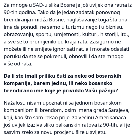
Za mnoge u SAD-u slika Bosne je još uvijek ona ratna iz
90-tih godina. Tako da je jedan zadatak ponovnog
brendiranja imidža Bosne, naglašavanje toga šta ona
ima da ponudi, ne samo u turizmu nego i u biznisu,
obrazovanju, sportu, umjetnosti, kulturi, historiji, itd.,
a sve se to promijenilo od kraja rata. Zasigurno ne
možete ili ne smijete ignorisati rat, ali morate odaslati
poruku da ste se pokrenuli, obnovili i da ste mnogo
više od rata.
Da li ste imali priliku čuti za neke od bosanskih
kompanija, barem jednu, ili neko bosansko
brendirano ime koje je privuklo Vašu pažnju?
Nažalost, nisam upoznat ni sa jednom bosanskom
kompanijom ili brendom, osim imena grada Sarajeva,
koji, kao što sam rekao prije, za većinu Amerikanaca
još uvijek izaziva sliku balkanskih ratova iz 90-tih, ali je
sasvim zrelo za novu procjenu šire u svijetu.