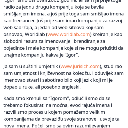
radio za jednu drugu kompaniju koja se bavila
smišljanjem imena, a još prije toga sam smišljao imena
kao freelancer. Još prije sam imao kompaniju za razvoj
web sadržaja, a jedan od web siteova koji sam
osnovao, Worldlab (
www.worldlab.com
) kreiran je kao
slobodni resurs za imenovanje i brendiranje za
pojedince i male kompanije koje si ne mogu priuštiti da
unajme kompaniju kakva je “Igor”.
Ja sam u suštini umjetnik (
www.jurisich.com
), studirao
sam umjetnost i književnost na koledžu, i oduvijek sam
imenovao stvari i sabotirao bilo koji jezik koji mi je
dopao u ruke, ali posebno engleski.
Kada smo krenuli sa “Igorom”, odlučili smo da se
trebamo fokusirati na moćna, evocirajuća imena i
razvili smo proces u kojem pomažemo velikim
kompanijama da prevaziđu svoje strahove i usvoje ta
nova imena. Počeli smo sa ovim razumijevanjem