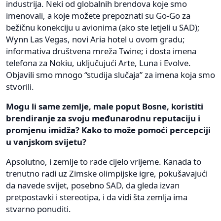
industrija. Neki od globalnih brendova koje smo
imenovali, a koje možete prepoznati su Go-Go za
bežičnu konekciju u avionima (ako ste letjeli u SAD);
Wynn Las Vegas, novi Aria hotel u ovom gradu;
informativa društvena mreža Twine; i dosta imena
telefona za Nokiu, uključujući Arte, Luna i Evolve.
Objavili smo mnogo “studija slučaja” za imena koja smo
stvorili.
Mogu li same zemlje, male poput Bosne, koristiti
brendiranje za svoju međunarodnu reputaciju i
promjenu imidža? Kako to može pomoći percepciji
u vanjskom svijetu?
Apsolutno, i zemlje to rade cijelo vrijeme. Kanada to
trenutno radi uz Zimske olimpijske igre, pokušavajući
da navede svijet, posebno SAD, da gleda izvan
pretpostavki i stereotipa, i da vidi šta zemlja ima
stvarno ponuditi.