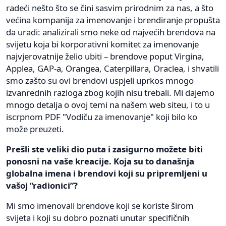
radeći nešto što se čini sasvim prirodnim za nas, a što
većina kompanija za imenovanje i brendiranje propušta
da uradi: analizirali smo neke od najvećih brendova na
svijetu koja bi korporativni komitet za imenovanje
najvjerovatnije želio ubiti – brendove poput Virgina,
Applea, GAP-a, Orangea, Caterpillara, Oraclea, i shvatili
smo zašto su ovi brendovi uspjeli uprkos mnogo
izvanrednih razloga zbog kojih nisu trebali. Mi dajemo
mnogo detalja o ovoj temi na našem web siteu, i to u
iscrpnom PDF "Vodiču za imenovanje" koji bilo ko
može preuzeti.
Prešli ste veliki dio puta i zasigurno možete biti
ponosni na vaše kreacije. Koja su to današnja
globalna imena i brendovi koji su pripremljeni u
vašoj “radionici”?
Mi smo imenovali brendove koji se koriste širom
svijeta i koji su dobro poznati unutar specifičnih