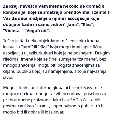
Za kraj, navešću Vam imena nekolicine domaćih
kompanija, koje se smatraju brendovima, i zamoliti
Vas da date mišljenje o njima i asocijacije koje
dobijate kada ih samo vidite? “Jami”, “Klas”,
“Violeta” i “Vegafruit”.
Teško je dati neko objektivno mišljenje oko imena
kakva su “Jami” ili “Klas” koja mogu imati specifičnu
asocijaciju u jeziku/kulturi koje ja ne poznajem. Drugim
riječima, imena koja se čine izumljena “za mene”, bez
mnogo značenja, mogu biti bogata značenjima za
ciljanu publiku kojoj su namijenjena, a to je najvažnija
stvar.
Mogu li funkcionirati kao globalni brend? Sasvim je
moguće da ima mnogo takvih brendova, posebno za
prehrambene proizvode, iako bi u SAD-u često bili
posmatrani kao "strani”, i opet ovisno o publici, to bi
moglo biti ili dobra ili loša stvar.