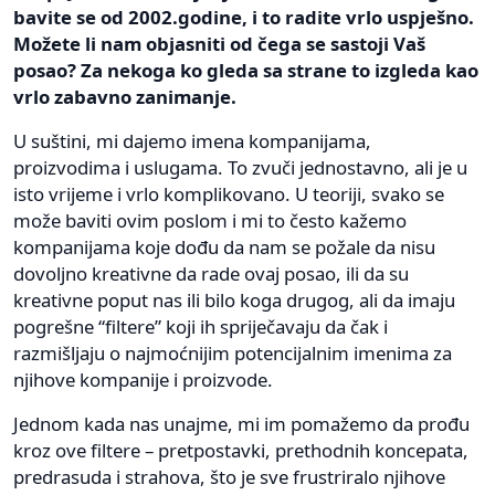
bavite se od 2002.godine, i to radite vrlo uspješno.
Možete li nam objasniti od čega se sastoji Vaš
posao? Za nekoga ko gleda sa strane to izgleda kao
vrlo zabavno zanimanje.
U suštini, mi dajemo imena kompanijama,
proizvodima i uslugama. To zvuči jednostavno, ali je u
isto vrijeme i vrlo komplikovano. U teoriji, svako se
može baviti ovim poslom i mi to često kažemo
kompanijama koje dođu da nam se požale da nisu
dovoljno kreativne da rade ovaj posao, ili da su
kreativne poput nas ili bilo koga drugog, ali da imaju
pogrešne “filtere” koji ih spriječavaju da čak i
razmišljaju o najmoćnijim potencijalnim imenima za
njihove kompanije i proizvode.
Jednom kada nas unajme, mi im pomažemo da prođu
kroz ove filtere – pretpostavki, prethodnih koncepata,
predrasuda i strahova, što je sve frustriralo njihove