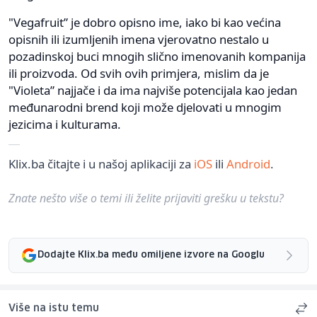
"Vegafruit” je dobro opisno ime, iako bi kao većina
opisnih ili izumljenih imena vjerovatno nestalo u
pozadinskoj buci mnogih slično imenovanih kompanija
ili proizvoda. Od svih ovih primjera, mislim da je
"Violeta” najjače i da ima najviše potencijala kao jedan
međunarodni brend koji može djelovati u mnogim
jezicima i kulturama.
Klix.ba čitajte i u našoj aplikaciji za
iOS
ili
Android
.
Znate nešto više o temi ili želite prijaviti grešku u tekstu?
Dodajte Klix.ba među omiljene izvore na Googlu
Više na istu temu