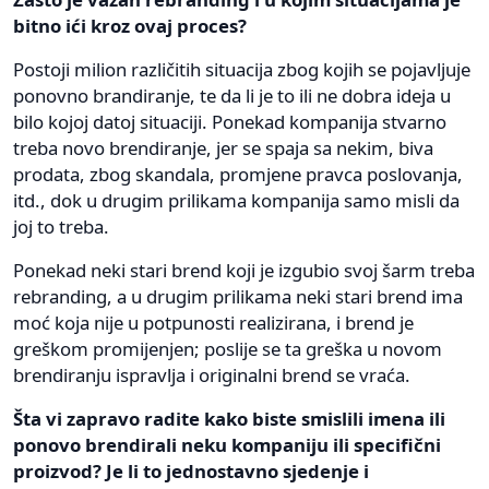
bitno ići kroz ovaj proces?
Postoji milion različitih situacija zbog kojih se pojavljuje
ponovno brandiranje, te da li je to ili ne dobra ideja u
bilo kojoj datoj situaciji. Ponekad kompanija stvarno
treba novo brendiranje, jer se spaja sa nekim, biva
prodata, zbog skandala, promjene pravca poslovanja,
itd., dok u drugim prilikama kompanija samo misli da
joj to treba.
Ponekad neki stari brend koji je izgubio svoj šarm treba
rebranding, a u drugim prilikama neki stari brend ima
moć koja nije u potpunosti realizirana, i brend je
greškom promijenjen; poslije se ta greška u novom
brendiranju ispravlja i originalni brend se vraća.
Šta vi zapravo radite kako biste smislili imena ili
ponovo brendirali neku kompaniju ili specifični
proizvod? Je li to jednostavno sjedenje i