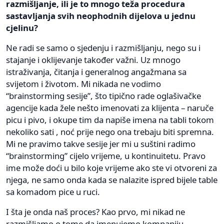
razmišljanje, ili je to mnogo teža procedura
sastavljanja svih neophodnih dijelova u jednu
cjelinu?
Ne radi se samo o sjedenju i razmišljanju, nego su i
stajanje i oklijevanje također važni. Uz mnogo
istraživanja, čitanja i generalnog angažmana sa
svijetom i životom. Mi nikada ne vodimo
“brainstorming sesije”, što tipično rade oglašivačke
agencije kada žele nešto imenovati za klijenta – naruče
picu i pivo, i okupe tim da napiše imena na tabli tokom
nekoliko sati , noć prije nego ona trebaju biti spremna.
Mi ne pravimo takve sesije jer mi u suštini radimo
“brainstorming” cijelo vrijeme, u kontinuitetu. Pravo
ime može doći u bilo koje vrijeme ako ste vi otvoreni za
njega, ne samo onda kada se nalazite ispred bijele table
sa komadom pice u ruci.
I šta je onda naš proces? Kao prvo, mi nikad ne
razmišljamo o tome da imenujemo kompaniju,