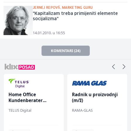
JERNEJ REPOVŠ, MARKETING GURU
"Kapitalizam treba primijeniti elemente
socijalizma"
14.01.2010. u 16:55
KOMENTARI (24)
Office
Radnik u proizvodnji
Voditel
nberater
(m/ž)
radova 
) für ein
(m/ž)
igital
RAMA-GLAS
Mibral
miertes
hunternehmen