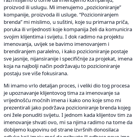
proizvod ili uslugu. Mi imenujemo „pozicioniranje”
kompanije, proizvoda ili usluge. “Pozicioniranjem
brenda” mi mislimo, u suštini, koje su primarna priča,
poruka ili vrijednosti koje kompanija želi da komunicira
svojim klijentima i svijetu. I dok radimo na projektu
imenovanja, uvijek se bavimo imenovanjem i
brendiranjem paralelno, i kako pozicioniranje postaje
sve jasnije, nijansiranije i specifičnije za projekat, imena
koja na najbolji način podržavaju to pozicioniranje
postaju sve više fokusirana.
Mi imamo vrlo detaljan proces, i veliki dio tog procesa
je upoznavanje klijentovog tima za imenovanje sa
vrijednošću moćnih imena i kako ono koje smo mi
prezentirali jako podržava pozicioniranje brenda kojeg
oni žele ponuditi svijetu. I jednom kada klijentov tim za
imenovanje shvati ovo, mi sa njima radimo na tome da
dobijemo kupovinu od strane izvršnih donosilaca
odluke koji imaju moć da prihvate ili odbace novo ime.