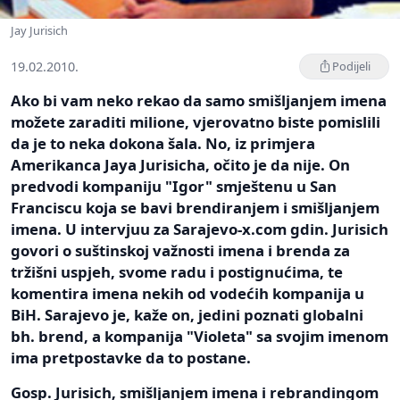
Jay Jurisich
19.02.2010.
Podijeli
Ako bi vam neko rekao da samo smišljanjem imena
možete zaraditi milione, vjerovatno biste pomislili
da je to neka dokona šala. No, iz primjera
Amerikanca Jaya Jurisicha, očito je da nije. On
predvodi kompaniju "Igor" smještenu u San
Franciscu koja se bavi brendiranjem i smišljanjem
imena. U intervjuu za Sarajevo-x.com gdin. Jurisich
govori o suštinskoj važnosti imena i brenda za
tržišni uspjeh, svome radu i postignućima, te
komentira imena nekih od vodećih kompanija u
BiH. Sarajevo je, kaže on, jedini poznati globalni
bh. brend, a kompanija "Violeta" sa svojim imenom
ima pretpostavke da to postane.
Gosp. Jurisich, smišljanjem imena i rebrandingom