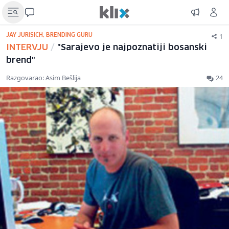
1
JAY JURISICH, BRENDING GURU
INTERVJU
/
"Sarajevo je najpoznatiji bosanski
brend"
Razgovarao: Asim Bešlija
24