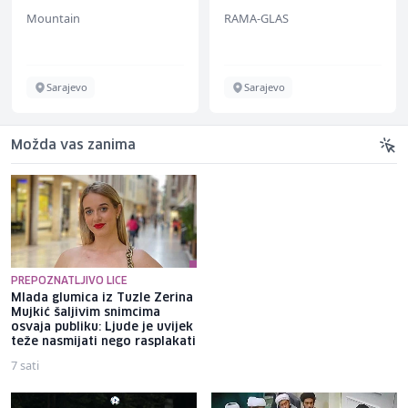
Mountain
RAMA-GLAS
Sarajevo
Sarajevo
Možda vas zanima
PREPOZNATLJIVO LICE
Mlada glumica iz Tuzle Zerina
Kako je albanski gangster
Mujkić šaljivim snimcima
zagorčao život Trumpovom
osvaja publiku: Ljude je uvijek
zetu i njegovom projektu od
teže nasmijati nego rasplakati
pet milijardi dolara
7 sati
12 sati