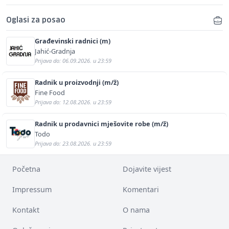
Oglasi za posao
Građevinski radnici (m)
Jahić-Gradnja
Prijava do: 06.09.2026. u 23:59
Radnik u proizvodnji (m/ž)
Fine Food
Prijava do: 12.08.2026. u 23:59
Radnik u prodavnici mješovite robe (m/ž)
Todo
Prijava do: 23.08.2026. u 23:59
Početna
Dojavite vijest
Impressum
Komentari
Kontakt
O nama