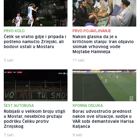
PRVO KOLO
PRVO POJAVLJIVANJE
Čelik se vratio gdje i pripada i
Nakon glasina da je u
pošteno namučio Zrinjski, ali
kritičnom stanju: Iran objavio
bodovi ostali u Mostaru
snimak vrhovnog vođe
Mojtabe Hamneija
5 sati
11 sati
ŠEST AUTOBUSA
SPORNA ODLUKA
Robijaši u velikom broju stigli
Borac udvostručio prednost
u Mostar, nesebično pružaju
nakon ove situacije, sudije u
podršku Čeliku protiv
VAR sobi demantovale Harisa
Zrinjskog
Kaljanca
7 sati
9 sati