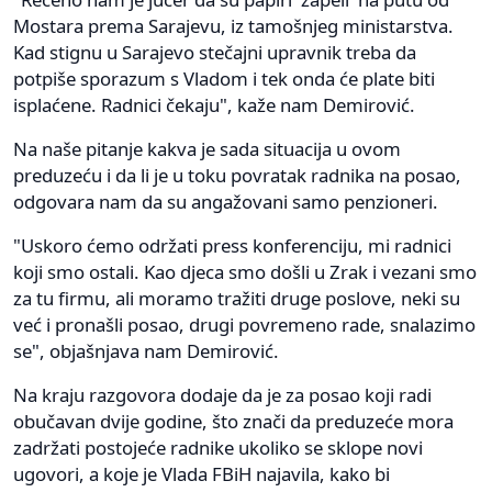
Mostara prema Sarajevu, iz tamošnjeg ministarstva.
Kad stignu u Sarajevo stečajni upravnik treba da
potpiše sporazum s Vladom i tek onda će plate biti
isplaćene. Radnici čekaju", kaže nam Demirović.
Na naše pitanje kakva je sada situacija u ovom
preduzeću i da li je u toku povratak radnika na posao,
odgovara nam da su angažovani samo penzioneri.
"Uskoro ćemo održati press konferenciju, mi radnici
koji smo ostali. Kao djeca smo došli u Zrak i vezani smo
za tu firmu, ali moramo tražiti druge poslove, neki su
već i pronašli posao, drugi povremeno rade, snalazimo
se", objašnjava nam Demirović.
Na kraju razgovora dodaje da je za posao koji radi
obučavan dvije godine, što znači da preduzeće mora
zadržati postojeće radnike ukoliko se sklope novi
ugovori, a koje je Vlada FBiH najavila, kako bi