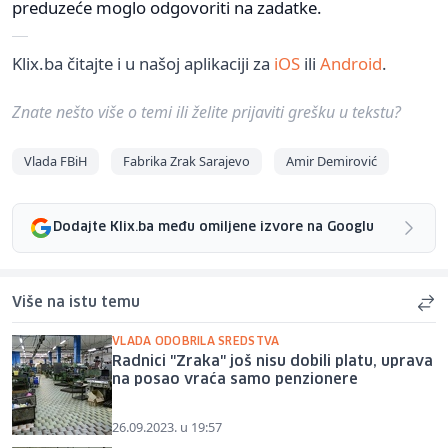
preduzeće moglo odgovoriti na zadatke.
Klix.ba čitajte i u našoj aplikaciji za
iOS
ili
Android
.
Znate nešto više o temi ili želite prijaviti grešku u tekstu?
Vlada FBiH
Fabrika Zrak Sarajevo
Amir Demirović
Dodajte Klix.ba među omiljene izvore na Googlu
Više na istu temu
VLADA ODOBRILA SREDSTVA
Radnici "Zraka" još nisu dobili platu, uprava
na posao vraća samo penzionere
26.09.2023. u 19:57