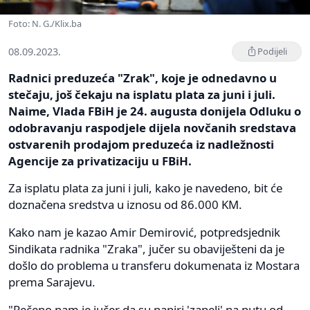
Foto: N. G./Klix.ba
08.09.2023.
Podijeli
Radnici preduzeća "Zrak", koje je odnedavno u
stečaju, još čekaju na isplatu plata za juni i juli.
Naime, Vlada FBiH je 24. augusta donijela Odluku o
odobravanju raspodjele dijela novčanih sredstava
ostvarenih prodajom preduzeća iz nadležnosti
Agencije za privatizaciju u FBiH.
Za isplatu plata za juni i juli, kako je navedeno, bit će
doznačena sredstva u iznosu od 86.000 KM.
Kako nam je kazao Amir Demirović, potpredsjednik
Sindikata radnika "Zraka", jučer su obaviješteni da je
došlo do problema u transferu dokumenata iz Mostara
prema Sarajevu.
"Rečeno nam je jučer da su papiri 'zapeli' na putu od