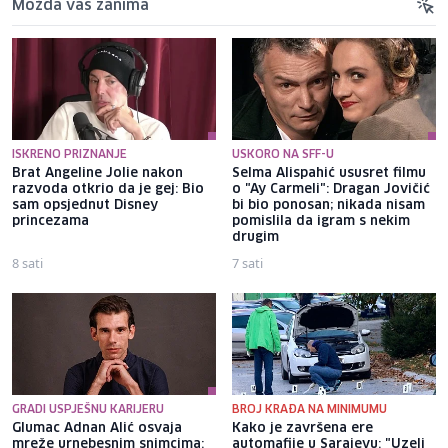
Možda vas zanima
ISKRENO PRIZNANJE
USKORO NA SFF-U
Brat Angeline Jolie nakon
Selma Alispahić ususret filmu
razvoda otkrio da je gej: Bio
o "Ay Carmeli": Dragan Jovičić
sam opsjednut Disney
bi bio ponosan; nikada nisam
princezama
pomislila da igram s nekim
drugim
8 sati
7 sati
GRADI USPJEŠNU KARIJERU
BROJ KRAĐA NA MINIMUMU
Glumac Adnan Alić osvaja
Kako je završena ere
mreže urnebesnim snimcima:
automafije u Sarajevu: "Uzeli