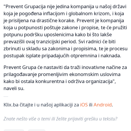
"Prevent Grupacija nije jedina kompanija u našoj državi
koja je pogođena inflacijom i globalnom krizom, i koja
je prisiljena na drastične korake. Prevent je kompanija
koja u potpunosti poštuje zakone i propise, te će pružiti
potpunu podršku uposlenicima kako bi što lakše
prevazišli ovaj tranzicijski period. Svi radnici će biti
zbrinuti u skladu sa zakonima i propisima, te je procesu
postupak isplate pripadajućih otpremnina i naknada.
Prevent Grupa će nastaviti da traži inovativne načine za
prilagođavanje promenljivim ekonomskim uslovima
kako bi ostala konkurentna i održiva organizacija",
naveli su.
Klix.ba čitajte i u našoj aplikaciji za
iOS
ili
Android
.
Znate nešto više o temi ili želite prijaviti grešku u tekstu?