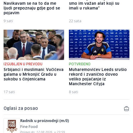
Navikavam se na to da me
smo im važan alat koji su
ljudi prepoznaju gdje god se
imali u rukama"
pojavim
9 sati
22 sata
IZGUBLJEN U PREVODU
POTVRĐENO
Srbijanci i muslimani: Vučićeva
Muharemovićev Leeds srušio
galama u Mrkonjić Gradu u
rekord i zvanično doveo
sukobu s činjenicama
veliko pojačanje iz
Manchester Cityja
17 sati
8 sati
Oglasi za posao
Radnik u proizvodnji (m/ž)
Fine Food
Prijava do: 12.08.2026. u 23:59