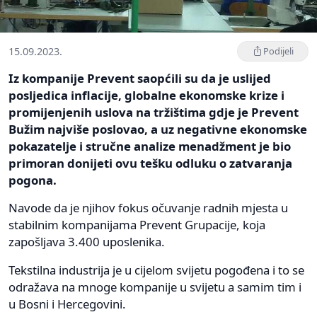
15.09.2023.
Podijeli
Iz kompanije Prevent saopćili su da je uslijed
posljedica inflacije, globalne ekonomske krize i
promijenjenih uslova na tržištima gdje je Prevent
Bužim najviše poslovao, a uz negativne ekonomske
pokazatelje i stručne analize menadžment je bio
primoran donijeti ovu tešku odluku o zatvaranja
pogona.
Navode da je njihov fokus očuvanje radnih mjesta u
stabilnim kompanijama Prevent Grupacije, koja
zapošljava 3.400 uposlenika.
Tekstilna industrija je u cijelom svijetu pogođena i to se
odražava na mnoge kompanije u svijetu a samim tim i
u Bosni i Hercegovini.