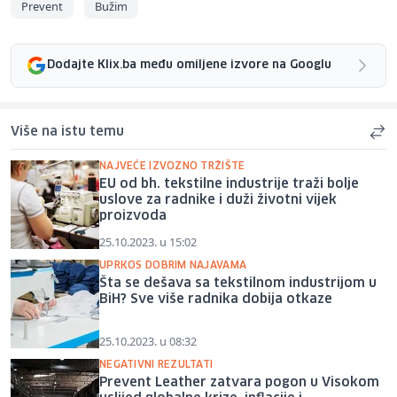
Prevent
Bužim
Dodajte Klix.ba među omiljene izvore na Googlu
Više na istu temu
NAJVEĆE IZVOZNO TRŽIŠTE
EU od bh. tekstilne industrije traži bolje
uslove za radnike i duži životni vijek
proizvoda
25.10.2023. u 15:02
UPRKOS DOBRIM NAJAVAMA
Šta se dešava sa tekstilnom industrijom u
BiH? Sve više radnika dobija otkaze
25.10.2023. u 08:32
NEGATIVNI REZULTATI
Prevent Leather zatvara pogon u Visokom