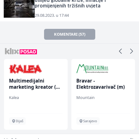
uslijed globalne krize, inflacije i
promijenjenih tržišnih uvjeta
29.08.2023. u 17:44
KOMENTARI (57)
Multimedijalni
Bravar -
marketing kreator (m/
Elektrozavarivač (m)
ž)
Kalea
Mountain
Ilijaš
Sarajevo