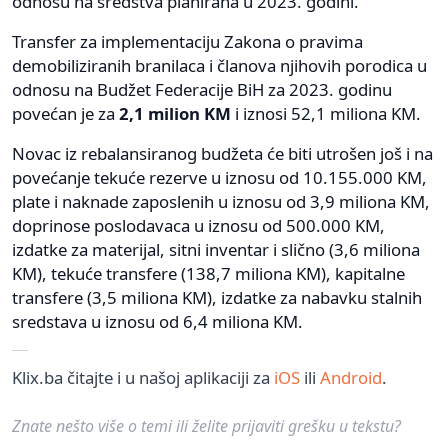
odnosu na sredstva planirana u 2023. godini.
Transfer za implementaciju Zakona o pravima
demobiliziranih branilaca i članova njihovih porodica u
odnosu na Budžet Federacije BiH za 2023. godinu
povećan je za
2,1 milion KM
i iznosi 52,1 miliona KM.
Novac iz rebalansiranog budžeta će biti utrošen još i na
povećanje tekuće rezerve u iznosu od 10.155.000 KM,
plate i naknade zaposlenih u iznosu od 3,9 miliona KM,
doprinose poslodavaca u iznosu od 500.000 KM,
izdatke za materijal, sitni inventar i slično (3,6 miliona
KM), tekuće transfere (138,7 miliona KM), kapitalne
transfere (3,5 miliona KM), izdatke za nabavku stalnih
sredstava u iznosu od 6,4 miliona KM.
Klix.ba čitajte i u našoj aplikaciji za
iOS
ili
Android
.
Znate nešto više o temi ili želite prijaviti grešku u tekstu?