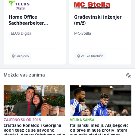
Home Office
Građevinski inženjer
Sachbearbeiter
(m/ž)
(m/w/d) für einen
TELUS Digital
MC-Stella
bekannten deutschen
Energieversorger
Sarajevo
Velika Kladuša
Možda vas zanima
ZAJEDNO SU OD 2016.
VELIKA ŠANSA
Cristiano Ronaldo i Georgina
Italijanski mediji: Alajbegović
Rodriguez će se navodno
od prve minute protiv Intera,