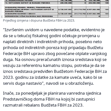
Prijedlog izmjena i dopuna Budžeta FBiH za 2023.
"Izvršenim uvidom u navedene podatke, evidentno je
da se u tekućoj fiskalnoj godini očekuje promjena u
naplati direktnih i indirektnih prihoda, posebno neto
prihoda od indirektnih poreza koji pripadaju Budžetu
Federacije BiH upravo zbog povećane otplate vanjskog
duga. Na osnovu preračunatih iznosa sredstava koji se
vezuju za referentnu kamatnu stopu, potreba je da se
iznos sredstava predviđen Budžetom Federacije BiH za
2023. godinu za izdatke za kamate uveća, kako bi se
servis duga nastavio", navodi se u obrazloženju.
Inače, za ponedjeljak je planirana vanredna sjednica
Predstavničkog doma FBiH na kojoj bi zastupnici
razmatrali rebalans Budžeta FBiH za 2023.