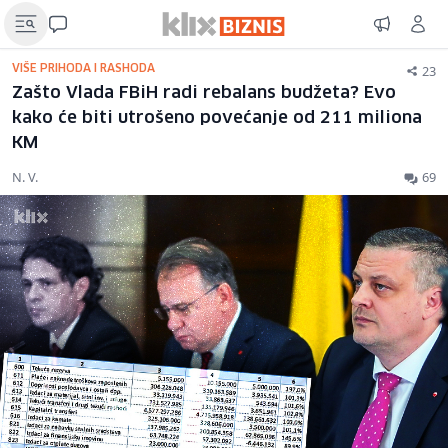
23
VIŠE PRIHODA I RASHODA
Zašto Vlada FBiH radi rebalans budžeta? Evo
kako će biti utrošeno povećanje od 211 miliona
KM
N. V.
69