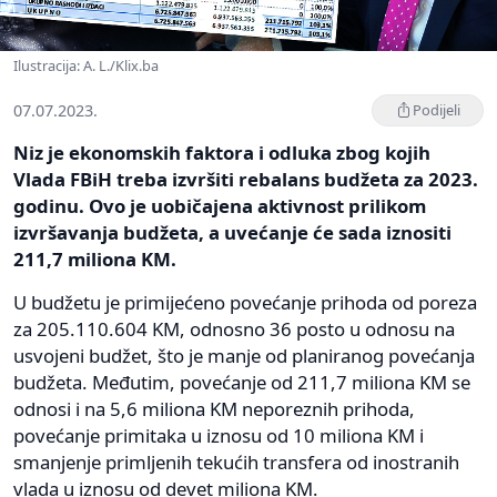
Ilustracija: A. L./Klix.ba
07.07.2023.
Podijeli
Niz je ekonomskih faktora i odluka zbog kojih
Vlada FBiH treba izvršiti rebalans budžeta za 2023.
godinu. Ovo je uobičajena aktivnost prilikom
izvršavanja budžeta, a uvećanje će sada iznositi
211,7 miliona KM.
U budžetu je primijećeno povećanje prihoda od poreza
za 205.110.604 KM, odnosno 36 posto u odnosu na
usvojeni budžet, što je manje od planiranog povećanja
budžeta. Međutim, povećanje od 211,7 miliona KM se
odnosi i na 5,6 miliona KM neporeznih prihoda,
povećanje primitaka u iznosu od 10 miliona KM i
smanjenje primljenih tekućih transfera od inostranih
vlada u iznosu od devet miliona KM.