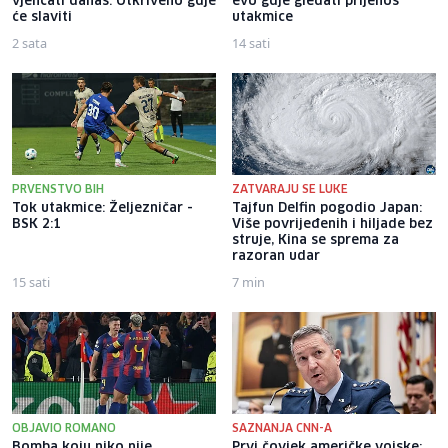
vjenčati danas: Otkriveno gdje
evo gdje gledati prijenos
će slaviti
utakmice
2 sata
14 sati
PRVENSTVO BIH
ZATVARAJU SE LUKE
Tok utakmice: Željezničar -
Tajfun Delfin pogodio Japan:
BSK 2:1
Više povrijeđenih i hiljade bez
struje, Kina se sprema za
razoran udar
15 sati
7 min
OBJAVIO ROMANO
SAZNANJA CNN-A
Bomba koju niko nije
Prvi čovjek američke vojske: