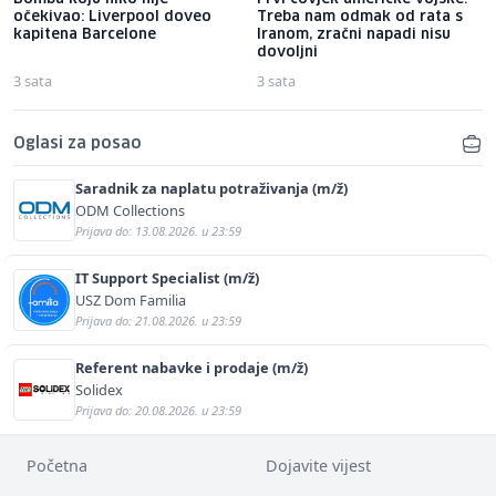
očekivao: Liverpool doveo
Treba nam odmak od rata s
kapitena Barcelone
Iranom, zračni napadi nisu
dovoljni
3 sata
3 sata
Oglasi za posao
Saradnik za naplatu potraživanja (m/ž)
ODM Collections
Prijava do: 13.08.2026. u 23:59
IT Support Specialist (m/ž)
USZ Dom Familia
Prijava do: 21.08.2026. u 23:59
Referent nabavke i prodaje (m/ž)
Solidex
Prijava do: 20.08.2026. u 23:59
Početna
Dojavite vijest