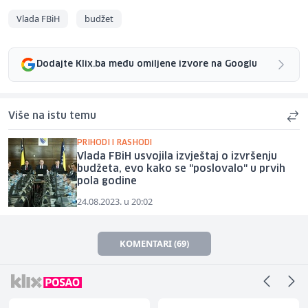
Vlada FBiH
budžet
Dodajte Klix.ba među omiljene izvore na Googlu
Više na istu temu
PRIHODI I RASHODI
Vlada FBiH usvojila izvještaj o izvršenju
budžeta, evo kako se "poslovalo" u prvih
pola godine
24.08.2023. u 20:02
KOMENTARI (69)