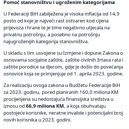
Pomoć stanovništvu i ugroženim kategorijama
U Federaciji BiH zabilježena je visoka inflacija od 14,9
posto od koje je najveći rast ostvaren kod cijena
prijevoza i hrane te je time negativno utjecala na
privatnu potrošnju, a posebno na potrošnju
najugroženijih kategorija stanovništva.
U skladu s tim usvojene su Izmjene i dopune Zakona o
osnovama socijalne zaštite, zaštite civilnih žrtava rata i
zaštite porodice sa djecom, gdje je došlo do povećanja
osnovice koja se primjenjuje od 1. aprila 2023. godine.
Za realizaciju ovoga zakona u Budžetu Federacije BiH
za 2023. godinu, pored planiranih 160,0 miliona KM
procijenjena su nedostajuća finansijska sredstva u
iznosu od
66,9 miliona KM
, a koja obuhvataju
postojeće korisnike, neratne invalide i potencijalni broj
novih korisnika u 2023. godini.