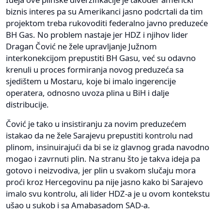
biznis interes pa su Amerikanci jasno podcrtali da tim
projektom treba rukovoditi federalno javno preduzeće
BH Gas. No problem nastaje jer HDZ i njihov lider
Dragan Čović ne žele upravljanje Južnom
interkonekcijom prepustiti BH Gasu, već su odavno
krenuli u proces formiranja novog preduzeća sa
sjedištem u Mostaru, koje bi imalo ingerencije
operatera, odnosno uvoza plina u BiH i dalje
distribucije.
Čović je tako u insistiranju za novim preduzećem
istakao da ne žele Sarajevu prepustiti kontrolu nad
plinom, insinuirajući da bi se iz glavnog grada navodno
mogao i zavrnuti plin. Na stranu što je takva ideja pa
gotovo i neizvodiva, jer plin u svakom slučaju mora
proći kroz Hercegovinu pa nije jasno kako bi Sarajevo
imalo svu kontrolu, ali lider HDZ-a je u ovom kontekstu
ušao u sukob i sa Amabasadom SAD-a.