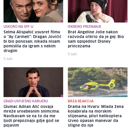
USKORO NA SFF-U
ISKRENO PRIZNANJE
Selma Alispahić ususret filmu
Brat Angeline Jolie nakon
o "Ay Carmeli": Dragan Jovičić
razvoda otkrio da je gej: Bio
bi bio ponosan; nikada nisam
sam opsjednut Disney
pomislila da igram s nekim
princezama
drugim
5 sati
5 sati
GRADI USPJEŠNU KARIJERU
BRZA REAKCIJA
Glumac Adnan Alić osvaja
Drama na Hvaru: Mlada žena
mreže urnebesnim snimcima:
kolabirala na morskim
Navikavam se na to da me
stijenama, pilot helikoptera
ljudi prepoznaju gdje god se
izveo opasan manevar da
pojavim
stigne do nje