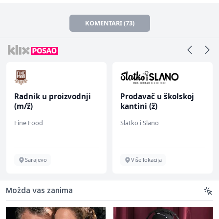
KOMENTARI (73)
Radnik u proizvodnji
Prodavač u školskoj
(m/ž)
kantini (ž)
Fine Food
Slatko i Slano
Sarajevo
Više lokacija
Možda vas zanima