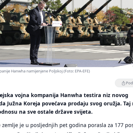
nije Hanwha namijenjene Poljskoj (Foto: EPA-EFE)
Podi
ejska vojna kompanija Hanwha testira niz novog
 da Južna Koreja povećava prodaju svog oružja. Taj 
 odnosu na sve ostale države svijeta.
 zemlje je u posljednjih pet godina porasla za 177 po