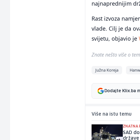
najnaprednijim d
Rast izvoza namjen
vlade. Cilj je da 
svijetu, objavio je
Znate nešto više o temi 
Južna Koreja
Hanw
Dodajte Klix.ba 
Više na istu temu
ZNATNA 
SAD do
države