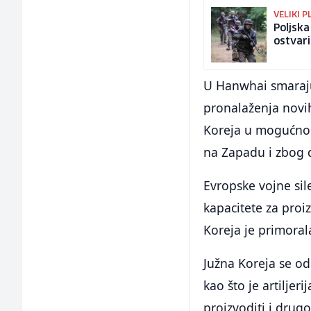
VELIKI 
Poljska
ostvarit
U Hanwhai smaraju 
pronalaženja novih
Koreja u mogućnos
na Zapadu i zbog d
Evropske vojne sil
kapacitete za proi
Koreja je primora
Južna Koreja se od
kao što je artilj
proizvoditi i drug