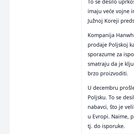
To se desilo uprko
imaju veće vojne i
Južnoj Koreji pred
Kompanija Hanwha j
prodaje Poljskoj 
sporazume za ispor
smatraju da je klj
brzo proizvoditi.
U decembru prošle
Poljsku. To se des
nabavci, što je ve
u Evropi. Naime, 
tj. do isporuke.