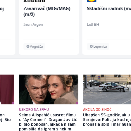
oj
Zavarivač (MIG/MAG)
Skladišni radnik (m/
(m/ž)
Irion Argerr
Lidl BH
Vogošća
Lepenica
USKORO NA SFF-U
AKCIJA OD SINOĆ
kon
Selma Alispahić ususret filmu
Uhapšen 55-godišnjak u
j: Bio
o "Ay Carmeli": Dragan Jovičić
Sarajevu: Policija kod nj
bi bio ponosan; nikada nisam
pronašla spid i marihua
pomislila da igram s nekim