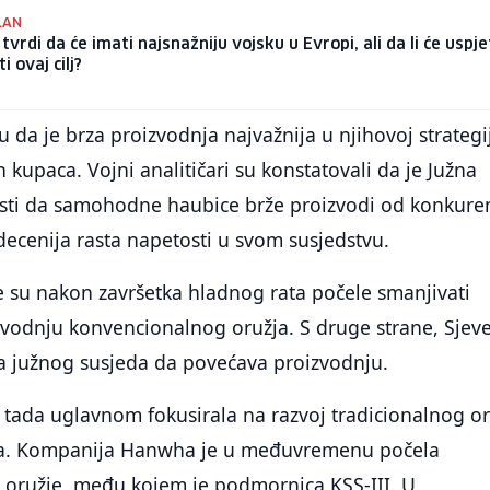
PLAN
 tvrdi da će imati najsnažniju vojsku u Evropi, ali da li će uspje
i ovaj cilj?
da je brza proizvodnja najvažnija u njihovoj strategij
 kupaca. Vojni analitičari su konstatovali da je Južna
ti da samohodne haubice brže proizvodi od konkuren
ecenija rasta napetosti u svom susjedstvu.
e su nakon završetka hladnog rata počele smanjivati
zvodnju konvencionalnog oružja. S druge strane, Sjev
la južnog susjeda da povećava proizvodnju.
 tada uglavnom fokusirala na razvoj tradicionalnog or
erija. Kompanija Hanwha je u međuvremenu počela
o oružje, među kojem je podmornica KSS-III. U