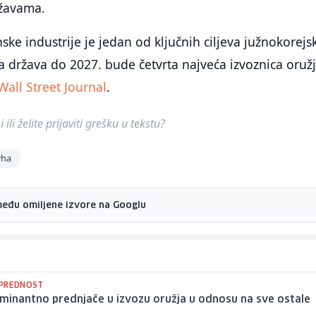
ržavama.
ske industrije je jedan od ključnih ciljeva južnokorejs
ova država do 2027. bude četvrta najveća izvoznica oruž
Wall Street Journal
.
ili želite prijaviti grešku u tekstu?
ha
među omiljene izvore na Googlu
PREDNOST
minantno prednjače u izvozu oružja u odnosu na sve ostale