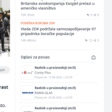
Britanska aviokompanija EasyJet prelazi u
američko vlasništvo
10h 3min
5
0
PODRŠKA BORCIMA ZDK
Vlada ZDK podržala samozapošljavanje 97
pripadnika boračke populacije
14h 49min
12
5
Oglasi za posao
Radnik u proizvodnji (m/ž)
jeli
Conty Plus
Prijava do: 15.08.2026. u 23:59
rast
Radnik u proizvodnji (m/ž)
RAMA-GLAS
Prijava do: 20.08.2026. u 23:59
sto.
Radnik u proizvodnji (m/ž)