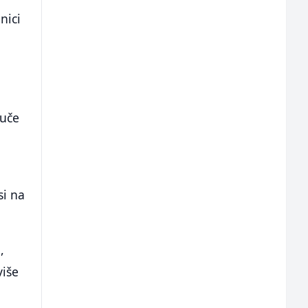
nici
ruče
si na
,
više