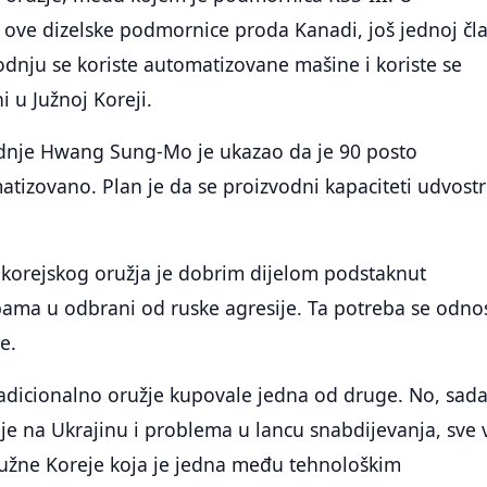
ove dizelske podmornice proda Kanadi, još jednoj čla
dnju se koriste automatizovane mašine i koriste se
i u Južnoj Koreji.
dnje Hwang Sung-Mo je ukazao da je 90 posto
tizovano. Plan je da se proizvodni kapaciteti udvost
okorejskog oružja je dobrim dijelom podstaknut
bama u odbrani od ruske agresije. Ta potreba se odno
e.
adicionalno oružje kupovale jedna od druge. No, sada
ije na Ukrajinu i problema u lancu snabdijevanja, sve 
Južne Koreje koja je jedna među tehnološkim