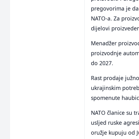
pregovorima je da 
NATO-a. Za proizvo
dijelovi proizveden
Menadžer proizvo
proizvodnje automa
do 2027.
Rast prodaje južn
ukrajinskim potre
spomenute haubic
NATO članice su tr
usljed ruske agres
oružje kupuju od 