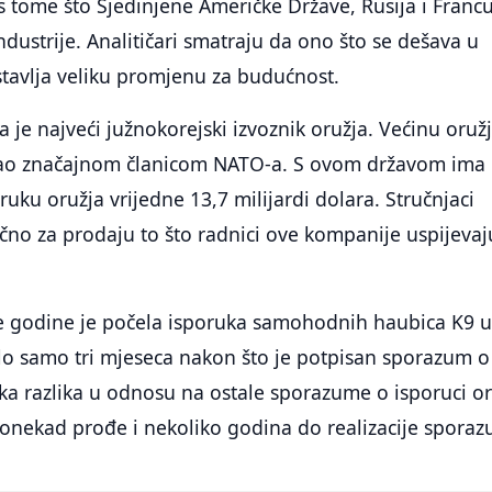
s tome što Sjedinjene Američke Države, Rusija i Franc
ndustrije. Analitičari smatraju da ono što se dešava u
stavlja veliku promjenu za budućnost.
e najveći južnokorejski izvoznik oružja. Većinu oruž
kao značajnom članicom NATO-a. S ovom državom ima
uku oružja vrijedne 13,7 milijardi dolara. Stručnjaci
učno za prodaju to što radnici ove kompanije uspijevaj
 godine je počela isporuka samohodnih haubica K9 
ilo samo tri mjeseca nakon što je potpisan sporazum o
lika razlika u odnosu na ostale sporazume o isporuci o
ponekad prođe i nekoliko godina do realizacije spora