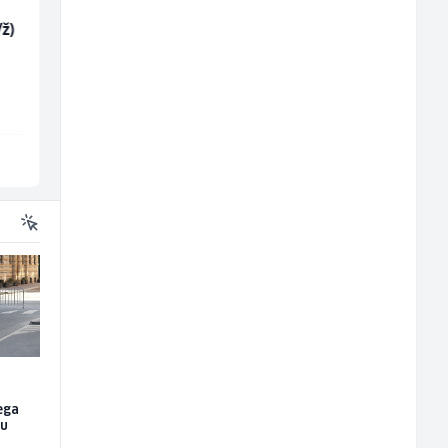
ž)
Dispatcher (m/ž)
Samostalni
računovođa (m/ž)
BCO
General Logistic
Sarajevo
Sarajevo
ega
nu