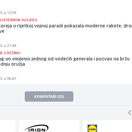
3. u 12:54
SJEVERNOM SUSJEDU
oreja u rijetkoj vojnoj paradi pokazala moderne rakete, dr
ve
3. u 21:44
E U REŽIMU
g-un smijenio jednog od vodećih generala i pozvao na bržu
dnju oružja
3. u 06:47
KOMENTARI (32)