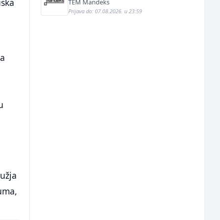
uska
TEM Mandeks
Prijava do: 07.08.2026. u 23:59
ja
u
u
ružja
zuma,