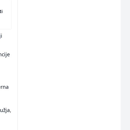
ti
i
cije
erna
užja,