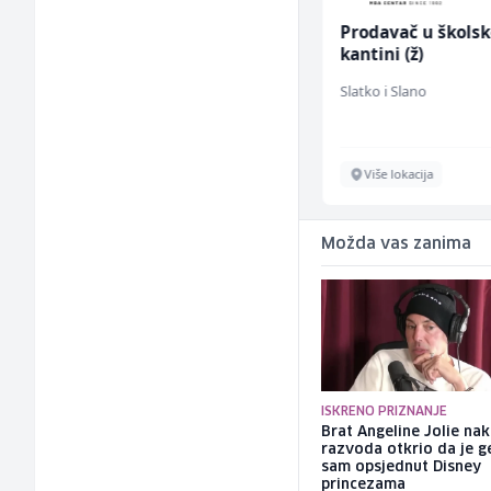
Građevinski inženjer
Prodavač u školsk
(m/ž)
kantini (ž)
MC-Stella
Slatko i Slano
Velika Kladuša
Više lokacija
Možda vas zanima
ISKRENO PRIZNANJE
Brat Angeline Jolie na
razvoda otkrio da je ge
sam opsjednut Disney
princezama