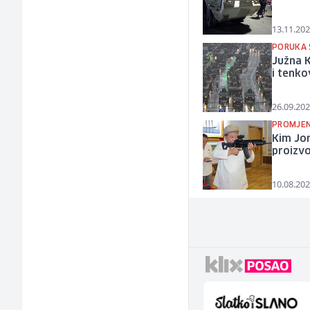
13.11.202
PORUKA 
Južna K
i tenko
26.09.202
PROMJEN
Kim Jon
proizvo
10.08.202