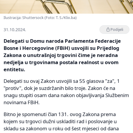
Ilustracija: Shuttersock (Foto: T. S./Klix.ba)
31.10.2024.
Podijeli
Delegati u Domu naroda Parlamenta Federacije
Bosne i Hercegovine (FBiH) usvojili su Prijedlog
Zakona o unutrašnjoj trgovini čime je neradna
nedjelja u trgovinama postala realnost u ovom
entitetu.
Delegati su ovaj Zakon usvojili sa 55 glasova "za", 1
"protiv", dok je suzdržanih bilo troje. Zakon će na
snagu stupiti osam dana nakon objavljivanja Službenim
novinama FBiH.
Bitno je spomenuti član 131. ovog Zakona prema
kojem su trgovci dužni uskladiti rad i poslovanje u
skladu sa zakonom u roku od šest mjeseci od dana