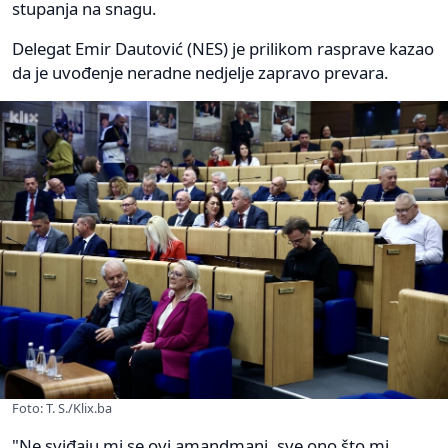
stupanja na snagu.
Delegat Emir Dautović (NES) je prilikom rasprave kazao
da je uvođenje neradne nedjelje zapravo prevara.
Foto: T. S./Klix.ba
"Ne sviđaju mi se ovi amandmani, sve ono što mi