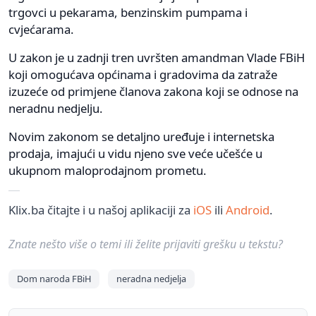
trgovci u pekarama, benzinskim pumpama i
cvjećarama.
U zakon je u zadnji tren uvršten amandman Vlade FBiH
koji omogućava općinama i gradovima da zatraže
izuzeće od primjene članova zakona koji se odnose na
neradnu nedjelju.
Novim zakonom se detaljno uređuje i internetska
prodaja, imajući u vidu njeno sve veće učešće u
ukupnom maloprodajnom prometu.
Klix.ba čitajte i u našoj aplikaciji za
iOS
ili
Android
.
Znate nešto više o temi ili želite prijaviti grešku u tekstu?
Dom naroda FBiH
neradna nedjelja