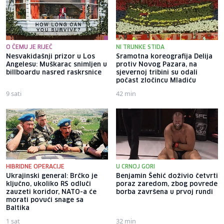
O ČEMU JE RIJEČ
NI TRUNKE STIDA
Nesvakidašnji prizor u Los
Sramotna koreografija Delija
Angelesu: Muškarac snimljen u
protiv Novog Pazara, na
billboardu nasred raskrsnice
sjevernoj tribini su odali
počast zločincu Mladiću
9 sati
42 min
HIBRIDNE OPERACIJE
U CRNOJ GORI
Ukrajinski general: Brčko je
Benjamin Šehić doživio četvrti
ključno, ukoliko RS odluči
poraz zaredom, zbog povrede
zauzeti koridor, NATO-a će
borba završena u prvoj rundi
morati povući snage sa
Baltika
1 sat
32 min