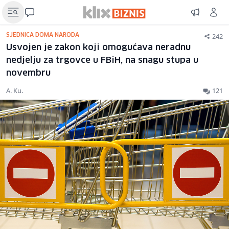
242
SJEDNICA DOMA NARODA
Usvojen je zakon koji omogućava neradnu
nedjelju za trgovce u FBiH, na snagu stupa u
novembru
A. Ku.
121