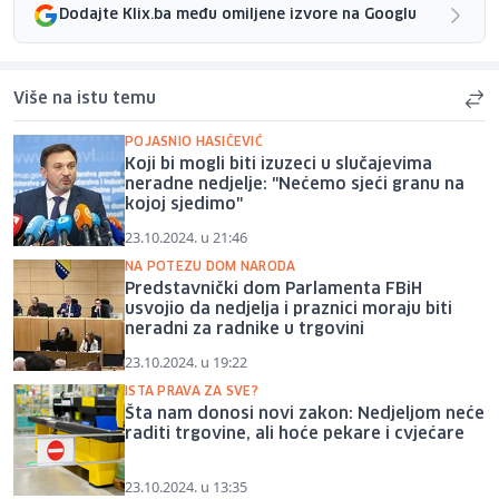
Dodajte Klix.ba među omiljene izvore na Googlu
Više na istu temu
POJASNIO HASIČEVIĆ
Koji bi mogli biti izuzeci u slučajevima
neradne nedjelje: "Nećemo sjeći granu na
kojoj sjedimo"
23.10.2024. u 21:46
NA POTEZU DOM NARODA
Predstavnički dom Parlamenta FBiH
usvojio da nedjelja i praznici moraju biti
neradni za radnike u trgovini
23.10.2024. u 19:22
ISTA PRAVA ZA SVE?
Šta nam donosi novi zakon: Nedjeljom neće
raditi trgovine, ali hoće pekare i cvjećare
23.10.2024. u 13:35