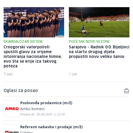
SKANDALOZAN SISTEM
POČETAK NOVE SEZONE
Crnogorski vaterpolisti
Sarajevo - Radnik 0:0: Bijeljinci
spustili glavu za vrijeme
na startu drugog dijela
intoniranja nacionalne himne,
propustili novu veliku šansu
evo šta se krije iza takvog
poteza
7 sati
1 sat
Oglasi za posao
Poslovođa prodavnice (m/ž)
Amko komerc
Prijava do: 30.08.2026. u 23:59
Referent nabavke i prodaje (m/ž)
Solidex