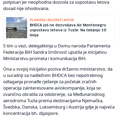
potpisan jer neophodna dozvola za uspostavu letova
dosad nije ishodovana.
PLANIRALI BAZIRATI AVION
BHDCA još ne dozvoljava Air Montenegru
uspostavu letova iz Tuzle: Na čekanju 10
linija
S tim u vezi, delegatkinja u Domu naroda Parlamenta
Federacije BiH Sandra Imširović uputila je inicijativu
Ministarstvu prometa i komunikacija BiH.
Ona u svojoj inicijativi poziva državno ministarstvo, da
u suradnji sa nadležnim BHDCA bez nepotrebnog
odlaganja pronađe rješenje za početak zračnih
operacija zainteresovane aviokompanije, koja se
zvanično obratila za odobrenje, sa Međunarodnog
aerodroma Tuzla prema destinacijama Njemačka,
Švedska, Danska, Luksemburg i Austrija gdje je najveća
koncentracija bh. dijaspore.