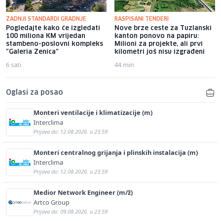
ZADNJI STANDARDI GRADNJE
RASPISANI TENDERI
Pogledajte kako će izgledati
Nove brze ceste za Tuzlanski
100 miliona KM vrijedan
kanton ponovo na papiru:
stambeno-poslovni kompleks
Milioni za projekte, ali prvi
"Galeria Zenica"
kilometri još nisu izgrađeni
6 sati
44 min
Oglasi za posao
Monteri ventilacije i klimatizacije (m)
Interclima
Prijava do: 12.08.2026. u 23:59
Monteri centralnog grijanja i plinskih instalacija (m)
Interclima
Prijava do: 12.08.2026. u 23:59
Medior Network Engineer (m/ž)
Artco Group
Prijava do: 09.08.2026. u 23:59