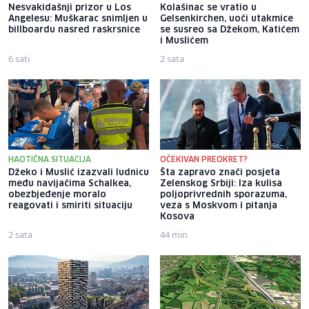
Nesvakidašnji prizor u Los
Kolašinac se vratio u
Angelesu: Muškarac snimljen u
Gelsenkirchen, uoči utakmice
billboardu nasred raskrsnice
se susreo sa Džekom, Katićem
i Muslićem
6 sati
2 sata
HAOTIČNA SITUACIJA
OČEKIVAN PREOKRET?
Džeko i Muslić izazvali ludnicu
Šta zapravo znači posjeta
među navijačima Schalkea,
Zelenskog Srbiji: Iza kulisa
obezbjeđenje moralo
poljoprivrednih sporazuma,
reagovati i smiriti situaciju
veza s Moskvom i pitanja
Kosova
2 sata
44 min