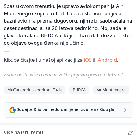
Spas u ovom trenutku je upravo aviokompanija Air
Montenegro koja bi u Tuzli trebala stacionirati jedan
bazni avion, a prema dogovoru, njime bi saobraćala na
deset destinacija, sa 20 letova sedmično. No, sada je
glavni korak na BHDCA-u koji treba izdati dozvolu, što
do objave ovoga članka nije učinio.
Klix.ba čitajte i u našoj aplikaciji za
iOS
ili
Android
.
Znate nešto više o temi ili želite prijaviti grešku u tekstu?
Međunarodni aerodrom Tuzla
BHDCA
Air Montenegro
Dodajte Klix.ba među omiljene izvore na Googlu
Više na istu temu