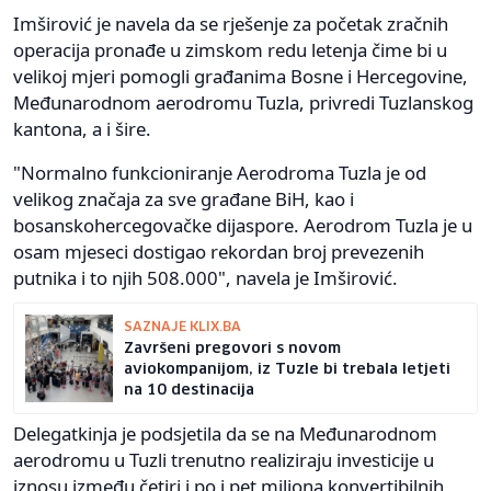
Imširović je navela da se rješenje za početak zračnih
operacija pronađe u zimskom redu letenja čime bi u
velikoj mjeri pomogli građanima Bosne i Hercegovine,
Međunarodnom aerodromu Tuzla, privredi Tuzlanskog
kantona, a i šire.
"Normalno funkcioniranje Aerodroma Tuzla je od
velikog značaja za sve građane BiH, kao i
bosanskohercegovačke dijaspore. Aerodrom Tuzla je u
osam mjeseci dostigao rekordan broj prevezenih
putnika i to njih 508.000", navela je Imširović.
SAZNAJE KLIX.BA
Završeni pregovori s novom
aviokompanijom, iz Tuzle bi trebala letjeti
na 10 destinacija
Delegatkinja je podsjetila da se na Međunarodnom
aerodromu u Tuzli trenutno realiziraju investicije u
iznosu između četiri i po i pet miliona konvertibilnih