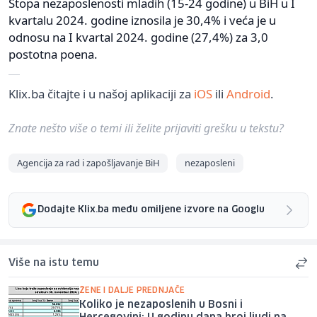
Stopa nezaposlenosti mladih (15-24 godine) u BiH u I
kvartalu 2024. godine iznosila je 30,4% i veća je u
odnosu na I kvartal 2024. godine (27,4%) za 3,0
postotna poena.
Klix.ba čitajte i u našoj aplikaciji za
iOS
ili
Android
.
Znate nešto više o temi ili želite prijaviti grešku u tekstu?
Agencija za rad i zapošljavanje BiH
nezaposleni
Dodajte Klix.ba među omiljene izvore na Googlu
Više na istu temu
ŽENE I DALJE PREDNJAČE
Koliko je nezaposlenih u Bosni i