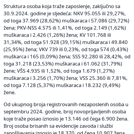
Struktura osoba koja traže zaposlenje, zaključno sa
30.9.2024. godine je sljedeća: NKV 95.055 ili 29,27%,
od toga 37.969 (28,62%) muškaraca i 57.086 (29,72%)
žena; PKV-NSS 4.575 ili 1,41%, od toga 2.149 (1,62%)
muškaraca i 2.426 (1,26%) žena; KV 101.768 ili
31,34%, od toga 51.928 (39,15%) muškaraca i 49.840
(25,95%) žena; VKV 739 ili 0,23%, od toga 574 (0,43%)
muškarca i 165 (0,09%) žena; SSS 92.280 ili 28,42%, od
toga 31.218 (23,53%) muškaraca i 61.062 (31,79%)
žene; VŠS 4.935 ili 1,52%, od toga 1.679 (1,27%)
muškaraca i 3.256 (1,70%) žena; VSS 25.360 ili 7,81%,
od toga 7.128 (5,37%) muškaraca i 18.232 (9,49%)
žene.
Od ukupnog broja registrovanih nezaposlenih osoba u
septembru 2024. godine, broj novoprijavljenih osoba
koje traže posao iznosio je 13.146 od čega 6.900 žena.
Broj osoba brisanih sa evidencije zavoda i službi
zapošljavanja iznosio je 18.370, od čega 10.907 žena.