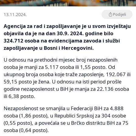
13.11.2024.
Podijeli
Agencija za rad i zapošljavanje je u svom izvještaju
objavila da je na dan 30.9. 2024. godine bilo
324.712 osoba na evidencijama zavoda i službi
zapošljavanje u Bosni i Hercegovini.
U odnosu na prethodni mjesec broj nezaposlenih
osoba je manji za 5.117 osoba ili 1,55 posto. Od
ukupnog broja osoba koje traže zaposlenje, 192.067 ili
59,15 posto je žena. U odnosu na isti period prošle
godine nezaposlenost u BiH je manja za 22.136 osoba
ili 6,38 posto.
Nezaposlenost se smanjila u Federaciji BiH za 4.888
osoba (1,86 posto), u Republici Srpskoj za 304 osobe
(0,55 posto), a povećala se u Brčko distriktu BiH za 75
osoba (0,64 posto).