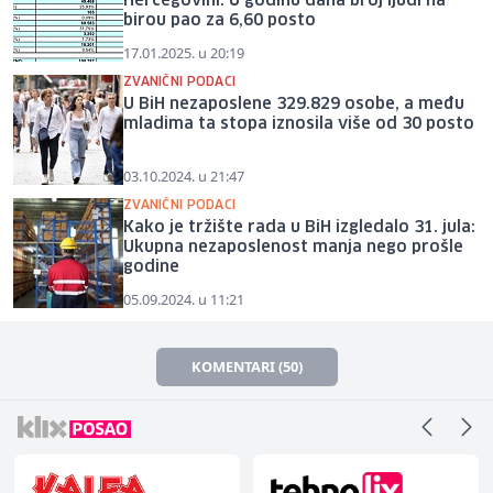
Hercegovini: U godinu dana broj ljudi na
birou pao za 6,60 posto
17.01.2025. u 20:19
ZVANIČNI PODACI
U BiH nezaposlene 329.829 osobe, a među
mladima ta stopa iznosila više od 30 posto
03.10.2024. u 21:47
ZVANIČNI PODACI
Kako je tržište rada u BiH izgledalo 31. jula:
Ukupna nezaposlenost manja nego prošle
godine
05.09.2024. u 11:21
KOMENTARI (50)