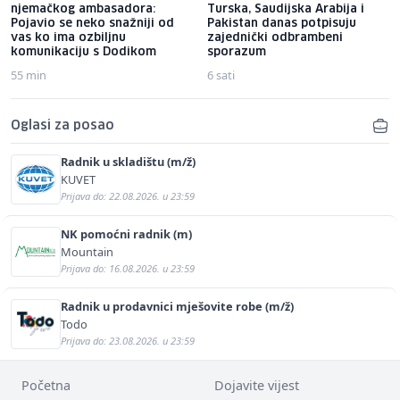
njemačkog ambasadora:
Turska, Saudijska Arabija i
Pojavio se neko snažniji od
Pakistan danas potpisuju
vas ko ima ozbiljnu
zajednički odbrambeni
komunikaciju s Dodikom
sporazum
55 min
6 sati
Oglasi za posao
Radnik u skladištu (m/ž)
KUVET
Prijava do: 22.08.2026. u 23:59
NK pomoćni radnik (m)
Mountain
Prijava do: 16.08.2026. u 23:59
Radnik u prodavnici mješovite robe (m/ž)
Todo
Prijava do: 23.08.2026. u 23:59
Početna
Dojavite vijest