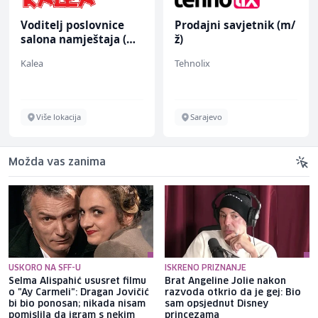
Voditelj poslovnice
Prodajni savjetnik (m/
salona namještaja (m/
ž)
ž)
Kalea
Tehnolix
Više lokacija
Sarajevo
Možda vas zanima
USKORO NA SFF-U
ISKRENO PRIZNANJE
Selma Alispahić ususret filmu
Brat Angeline Jolie nakon
o "Ay Carmeli": Dragan Jovičić
razvoda otkrio da je gej: Bio
bi bio ponosan; nikada nisam
sam opsjednut Disney
pomislila da igram s nekim
princezama