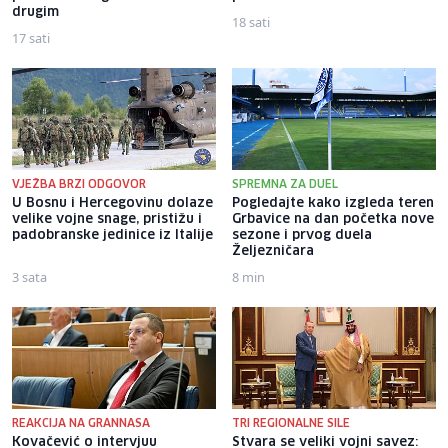
drugim
18 sati
17 sati
VJEŽBA BRZI ODGOVOR
SPREMNA ZA DUEL
U Bosnu i Hercegovinu dolaze
Pogledajte kako izgleda teren
velike vojne snage, pristižu i
Grbavice na dan početka nove
padobranske jedinice iz Italije
sezone i prvog duela
Željezničara
3 sata
8 min
REAKCIJA NA GRANNASA
TRI REGIONALNE SILE
Kovačević o intervjuu
Stvara se veliki vojni savez: