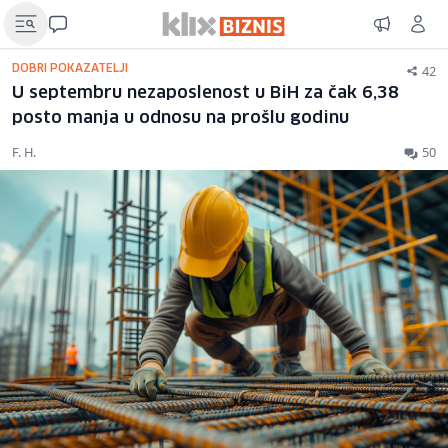
42
DOBRI POKAZATELJI
U septembru nezaposlenost u BiH za čak 6,38
posto manja u odnosu na prošlu godinu
F. H.
50