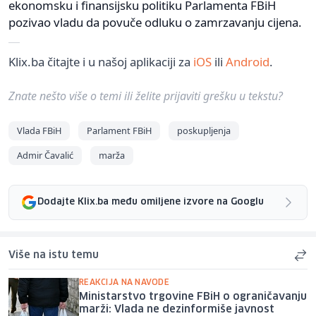
ekonomsku i finansijsku politiku Parlamenta FBiH
pozivao vladu da povuče odluku o zamrzavanju cijena.
Klix.ba čitajte i u našoj aplikaciji za
iOS
ili
Android
.
Znate nešto više o temi ili želite prijaviti grešku u tekstu?
Vlada FBiH
Parlament FBiH
poskupljenja
Admir Čavalić
marža
Dodajte Klix.ba među omiljene izvore na Googlu
Više na istu temu
REAKCIJA NA NAVODE
Ministarstvo trgovine FBiH o ograničavanju
marži: Vlada ne dezinformiše javnost