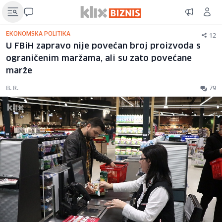
12
EKONOMSKA POLITIKA
U FBiH zapravo nije povećan broj proizvoda s
ograničenim maržama, ali su zato povećane
marže
B. R.
79