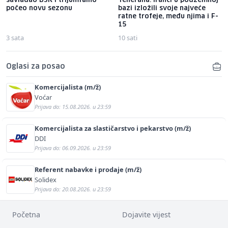
savladao BSK i trijumfalno
Teherana: Iranci u podzemnoj
počeo novu sezonu
bazi izložili svoje najveće
ratne trofeje, među njima i F-
15
3 sata
10 sati
Oglasi za posao
Komercijalista (m/ž)
Voćar
Prijava do: 15.08.2026. u 23:59
Komercijalista za slastičarstvo i pekarstvo (m/ž)
DDI
Prijava do: 06.09.2026. u 23:59
Referent nabavke i prodaje (m/ž)
Solidex
Prijava do: 20.08.2026. u 23:59
Početna
Dojavite vijest