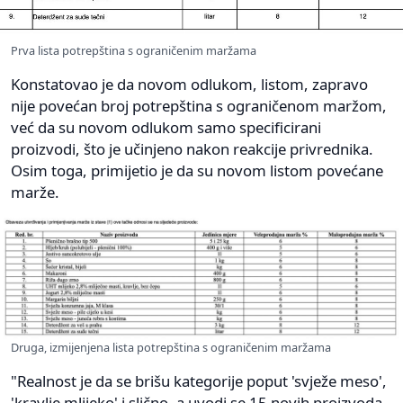
Prva lista potrepština s ograničenim maržama
Konstatovao je da novom odlukom, listom, zapravo
nije povećan broj potrepština s ograničenom maržom,
već da su novom odlukom samo specificirani
proizvodi, što je učinjeno nakon reakcije privrednika.
Osim toga, primijetio je da su novom listom povećane
marže.
Druga, izmijenjena lista potrepština s ograničenim maržama
"Realnost je da se brišu kategorije poput 'svježe meso',
'kravlje mlijeko' i slično, a uvodi se 15 novih proizvoda