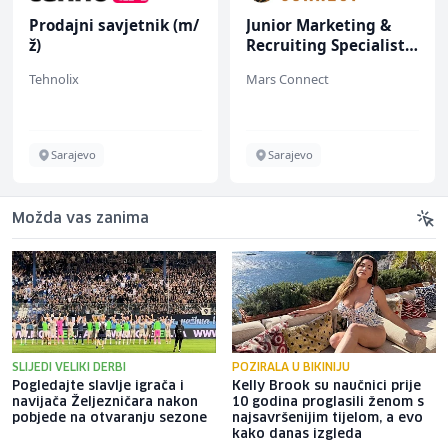
Prodajni savjetnik (m/
Junior Marketing &
ž)
Recruiting Specialist
(m/ž)
Tehnolix
Mars Connect
Sarajevo
Sarajevo
Možda vas zanima
SLIJEDI VELIKI DERBI
POZIRALA U BIKINIJU
Pogledajte slavlje igrača i
Kelly Brook su naučnici prije
navijača Željezničara nakon
10 godina proglasili ženom s
pobjede na otvaranju sezone
najsavršenijim tijelom, a evo
kako danas izgleda