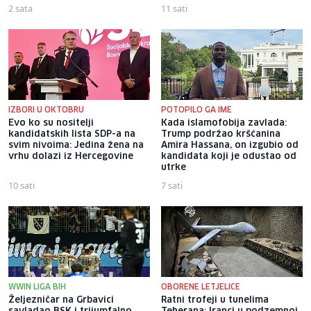
2 sata
11 sati
IZBORI U OKTOBRU
POTOPILO GA IME
Evo ko su nositelji
Kada islamofobija zavlada:
kandidatskih lista SDP-a na
Trump podržao kršćanina
svim nivoima: Jedina žena na
Amira Hassana, on izgubio od
vrhu dolazi iz Hercegovine
kandidata koji je odustao od
utrke
10 sati
7 sati
WWIN LIGA BIH
OBORENE LETJELICE
Željezničar na Grbavici
Ratni trofeji u tunelima