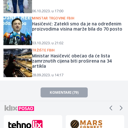
06.10.2023. u 17:00
MINISTAR TRGOVINE FBIH
Hasičević: Zatekli smo da je na određenim
proizvodima visina marže bila do 70 posto
03.10.2023. u 21:02
TRŽIŠTE FBIH
Ministar Hasičević obećao da će lista
zamrznutih cijena biti proširena na 34
artikla
28.09.2023. u 14:17
KOMENTARI (79)