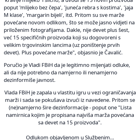
poput 'mlijeko bez čepa', 'juneća rebra s kostima', 'jaja
M klase', 'margarin bijeli', itd. Pritom su sve marže
povećane novom odlikom, što se može jasno vidjeti na
priloženim fotografijama. Dakle, nije devet plus šest,
već 15 specifičnih proizvoda koji su dogovoreni s
velikim trgovinskim lancima (uz poništenje prvih
devet). Plus povećane marže", objasnio je Čavalić.
Poručio je Vladi FBiH da je legitimno mijenjati odluke,
ali da nije potrebno da namjerno ili nenamjerno
dezinformiše javnost.
Vlada FBiH je zapala u vlastitu igru u vezi ograničavanja
marži i sada se pokušava izvući iz navedene. Pritom se
(ne)namjerno šire dezinformacije - poput one "Lista
namirnica kojim je propisana najviša marža povećana
sa devet na 15 proizvoda".
Odlukom objavljenom u Službenim…