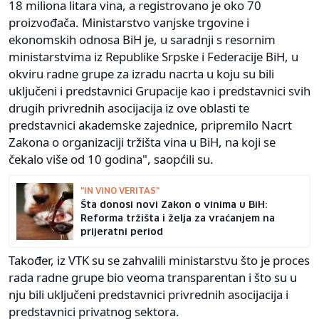
18 miliona litara vina, a registrovano je oko 70
proizvođača. Ministarstvo vanjske trgovine i
ekonomskih odnosa BiH je, u saradnji s resornim
ministarstvima iz Republike Srpske i Federacije BiH, u
okviru radne grupe za izradu nacrta u koju su bili
uključeni i predstavnici Grupacije kao i predstavnici svih
drugih privrednih asocijacija iz ove oblasti te
predstavnici akademske zajednice, pripremilo Nacrt
Zakona o organizaciji tržišta vina u BiH, na koji se
čekalo više od 10 godina", saopćili su.
"IN VINO VERITAS"
Šta donosi novi Zakon o vinima u BiH:
Reforma tržišta i želja za vraćanjem na
prijeratni period
Također, iz VTK su se zahvalili ministarstvu što je proces
rada radne grupe bio veoma transparentan i što su u
nju bili uključeni predstavnici privrednih asocijacija i
predstavnici privatnog sektora.