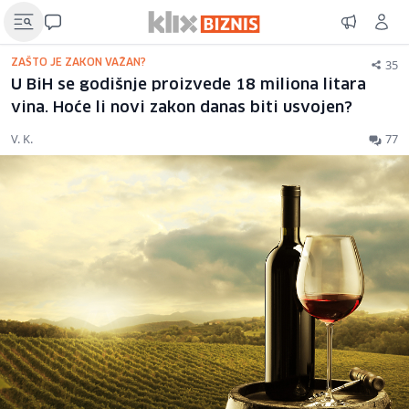
35
ZAŠTO JE ZAKON VAŽAN?
U BiH se godišnje proizvede 18 miliona litara
vina. Hoće li novi zakon danas biti usvojen?
V. K.
77