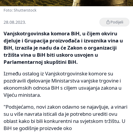
Foto: Shutterstock
28.08.2023.
Podijeli
Vanjskotrgovinska komora BiH, u čijem okviru
djeluje i Grupacija proizvođača i izvoznika vina u
BiH, izrazila je nadu da će Zakon o organizaciji
tržišta vina u BiH biti uskoro usvojen u
Parlamentarnoj skupštini BiH.
Između ostalog iz Vanjskotrgovinske komore su
pozdravili djelovanje Ministarstva vanjske trgovine i
ekonomskih odnosa BiH s ciljem usvajanja zakona u
Vijeću ministara.
"Podsjećamo, novi zakon odavno se najavljuje, a vinari
su u više navrata isticali da je potrebno urediti ovu
oblast kako bi bili konkurentni na svjetskom tržištu. U
BiH se godišnje proizvede oko