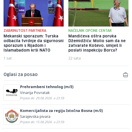
ZABRINUTOST PARTNERA
NAČELNIK OPĆINE CENTAR
Mekanski sporazum: Turska
Mandićeva oštra poruka
odbacila tvrdnje da sigurnosni
Džemidžiću: Molio sam da ne
sporazum s Rijadom i
zatvarate Koševo, smiješ li
Islamabadom krši NATO
poslati inspekciju Borcu?
1 sat
22 sata
Oglasi za posao
Prehrambeni tehnolog (m/ž)
Vinarija Povratak
Prijava do: 29.08.2026. u 23:59
Komercijalista za regiju Istočna Bosna (m/ž)
Sarajevska pivara
Prijava do: 15.08.2026. u 23:59