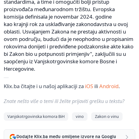
standardima, a time i omogućiti bolji pristup
proizvođača međunarodnom tržištu. Evropska
komisija definisala je novembar 2024. godine
kao krajnji rok za usklađivanje zakonodavstva u ovoj
oblasti. Usvajanjem Zakona ne prestaju aktivnosti u
ovom području, budući da je neophodno u propisanim
rokovima donijeti i predviđene podzakonske akte kako
bi Zakon bio u potpunosti primjenjiv", zaključili su u
saopćenju iz Vanjskotrgovinske komore Bosne i
Hercegovine.
Klix.ba čitajte i u našoj aplikaciji za
iOS
ili
Android
.
Znate nešto više o temi ili želite prijaviti grešku u tekstu?
Vanjskotrgovinska komora BiH
vino
Zakon o vinu
Dodajte Klix.ba među omiljene izvore na Googlu