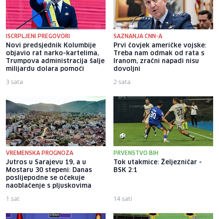
ISCRPLJENI PREGOVORI
SAZNANJA CNN-A
Novi predsjednik Kolumbije
Prvi čovjek američke vojske:
objavio rat narko-kartelima,
Treba nam odmak od rata s
Trumpova administracija šalje
Iranom, zračni napadi nisu
milijardu dolara pomoći
dovoljni
3 sata
2 sata
VREMENSKA PROGNOZA
PRVENSTVO BIH
Jutros u Sarajevu 19, a u
Tok utakmice: Željezničar -
Mostaru 30 stepeni: Danas
BSK 2:1
poslijepodne se očekuje
naoblačenje s pljuskovima
1 sat
14 sati