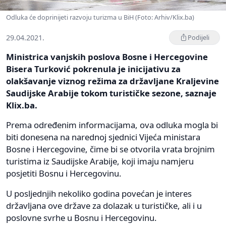
Odluka će doprinijeti razvoju turizma u BiH (Foto: Arhiv/Klix.ba)
29.04.2021.
Podijeli
Ministrica vanjskih poslova Bosne i Hercegovine
Bisera Turković pokrenula je inicijativu za
olakšavanje viznog režima za državljane Kraljevine
Saudijske Arabije tokom turističke sezone, saznaje
Klix.ba.
Prema određenim informacijama, ova odluka mogla bi
biti donesena na narednoj sjednici Vijeća ministara
Bosne i Hercegovine, čime bi se otvorila vrata brojnim
turistima iz Saudijske Arabije, koji imaju namjeru
posjetiti Bosnu i Hercegovinu.
U posljednjih nekoliko godina povećan je interes
državljana ove države za dolazak u turističke, ali i u
poslovne svrhe u Bosnu i Hercegovinu.