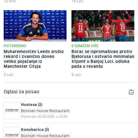
16 min
18 sati
POTVRĐENO
S IGRAČEM VIŠE
Muharemovićev Leeds srušio
Borac se ispromašivao protiv
rekord i zvanično doveo
Bjelorusa i ostvario minimalan
veliko pojačanje iz
trijumf u Banjoj Luci, odluka
Manchester Cityja
pada u revanšu
9 sati
8 sati
Oglasi za posao
Hostesa (ž)
Bosnian House Restaurant
Prijava do: 20.08.2026. u 23:59
Konobarica (ž)
Bosnian House Restaurant