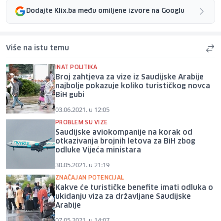
Dodajte Klix.ba među omiljene izvore na Googlu
Više na istu temu
INAT POLITIKA
Broj zahtjeva za vize iz Saudijske Arabije
najbolje pokazuje koliko turističkog novca
BiH gubi
03.06.2021. u 12:05
PROBLEM SU VIZE
Saudijske aviokompanije na korak od
otkazivanja brojnih letova za BiH zbog
odluke Vijeća ministara
30.05.2021. u 21:19
ZNAČAJAN POTENCIJAL
Kakve će turističke benefite imati odluka o
ukidanju viza za državljane Saudijske
Arabije
07.05.2021. u 14:07