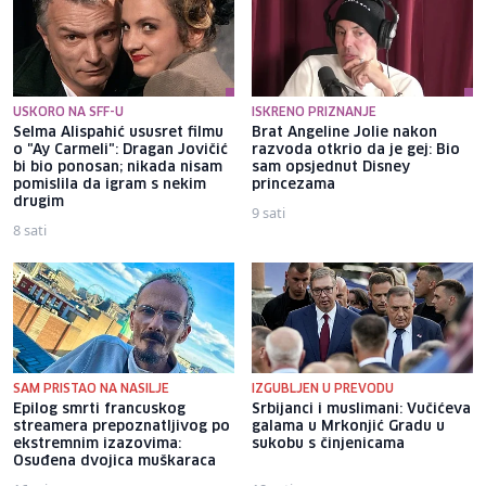
USKORO NA SFF-U
ISKRENO PRIZNANJE
Selma Alispahić ususret filmu
Brat Angeline Jolie nakon
o "Ay Carmeli": Dragan Jovičić
razvoda otkrio da je gej: Bio
bi bio ponosan; nikada nisam
sam opsjednut Disney
pomislila da igram s nekim
princezama
drugim
9 sati
8 sati
SAM PRISTAO NA NASILJE
IZGUBLJEN U PREVODU
Epilog smrti francuskog
Srbijanci i muslimani: Vučićeva
streamera prepoznatljivog po
galama u Mrkonjić Gradu u
ekstremnim izazovima:
sukobu s činjenicama
Osuđena dvojica muškaraca