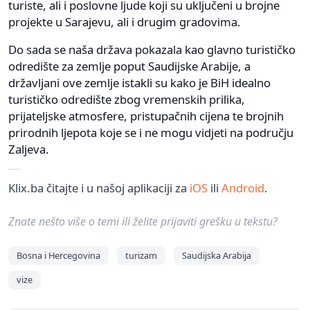
turiste, ali i poslovne ljude koji su uključeni u brojne
projekte u Sarajevu, ali i drugim gradovima.
Do sada se naša država pokazala kao glavno turističko
odredište za zemlje poput Saudijske Arabije, a
državljani ove zemlje istakli su kako je BiH idealno
turističko odredište zbog vremenskih prilika,
prijateljske atmosfere, pristupačnih cijena te brojnih
prirodnih ljepota koje se i ne mogu vidjeti na području
Zaljeva.
Klix.ba čitajte i u našoj aplikaciji za
iOS
ili
Android
.
Znate nešto više o temi ili želite prijaviti grešku u tekstu?
Bosna i Hercegovina
turizam
Saudijska Arabija
vize