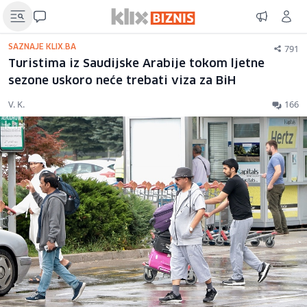
791
SAZNAJE KLIX.BA
Turistima iz Saudijske Arabije tokom ljetne
sezone uskoro neće trebati viza za BiH
V. K.
166