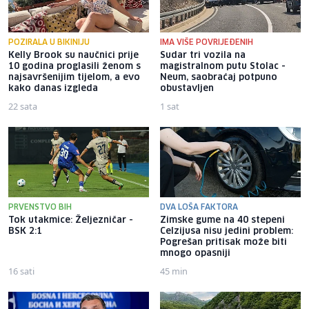
POZIRALA U BIKINIJU
IMA VIŠE POVRIJEĐENIH
Kelly Brook su naučnici prije
Sudar tri vozila na
10 godina proglasili ženom s
magistralnom putu Stolac -
najsavršenijim tijelom, a evo
Neum, saobraćaj potpuno
kako danas izgleda
obustavljen
22 sata
1 sat
PRVENSTVO BIH
DVA LOŠA FAKTORA
Tok utakmice: Željezničar -
Zimske gume na 40 stepeni
BSK 2:1
Celzijusa nisu jedini problem:
Pogrešan pritisak može biti
mnogo opasniji
16 sati
45 min