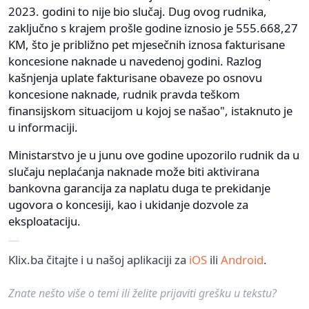
2023. godini to nije bio slučaj. Dug ovog rudnika,
zaključno s krajem prošle godine iznosio je 555.668,27
KM, što je približno pet mjesečnih iznosa fakturisane
koncesione naknade u navedenoj godini. Razlog
kašnjenja uplate fakturisane obaveze po osnovu
koncesione naknade, rudnik pravda teškom
finansijskom situacijom u kojoj se našao", istaknuto je
u informaciji.
Ministarstvo je u junu ove godine upozorilo rudnik da u
slučaju neplaćanja naknade može biti aktivirana
bankovna garancija za naplatu duga te prekidanje
ugovora o koncesiji, kao i ukidanje dozvole za
eksploataciju.
Klix.ba čitajte i u našoj aplikaciji za
iOS
ili
Android
.
Znate nešto više o temi ili želite prijaviti grešku u tekstu?