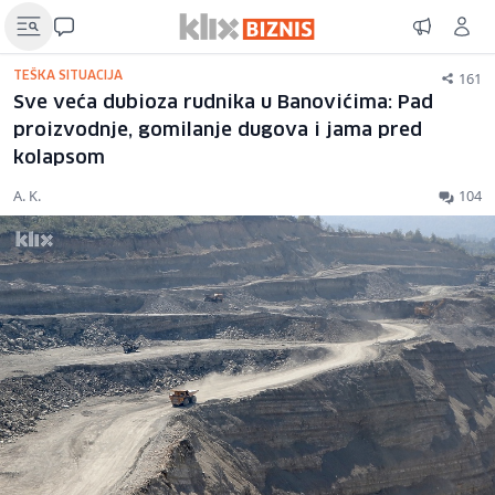
161
TEŠKA SITUACIJA
Sve veća dubioza rudnika u Banovićima: Pad
proizvodnje, gomilanje dugova i jama pred
kolapsom
A. K.
104