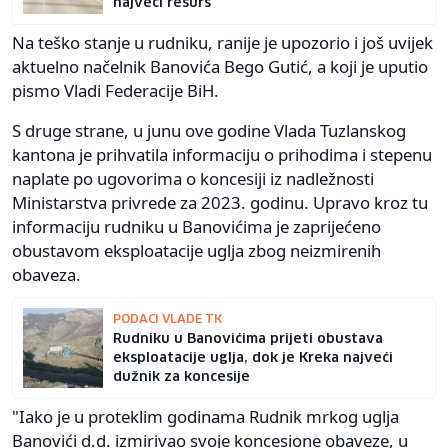
najveći resurs
Na teško stanje u rudniku, ranije je upozorio i još uvijek
aktuelno načelnik Banovića Bego Gutić, a koji je uputio
pismo Vladi Federacije BiH.
S druge strane, u junu ove godine Vlada Tuzlanskog
kantona je prihvatila informaciju o prihodima i stepenu
naplate po ugovorima o koncesiji iz nadležnosti
Ministarstva privrede za 2023. godinu. Upravo kroz tu
informaciju rudniku u Banovićima je zaprijećeno
obustavom eksploatacije uglja zbog neizmirenih
obaveza.
PODACI VLADE TK
Rudniku u Banovićima prijeti obustava
eksploatacije uglja, dok je Kreka najveći
dužnik za koncesije
"Iako je u proteklim godinama Rudnik mrkog uglja
Banovići d.d. izmirivao svoje koncesione obaveze, u