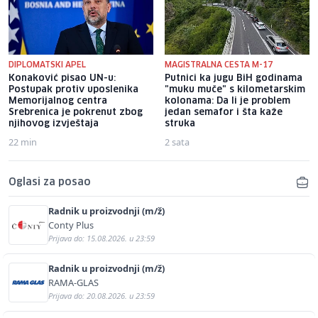
DIPLOMATSKI APEL
MAGISTRALNA CESTA M-17
Konaković pisao UN-u:
Putnici ka jugu BiH godinama
Postupak protiv uposlenika
"muku muče" s kilometarskim
Memorijalnog centra
kolonama: Da li je problem
Srebrenica je pokrenut zbog
jedan semafor i šta kaže
njihovog izvještaja
struka
22 min
2 sata
Oglasi za posao
Radnik u proizvodnji (m/ž)
Conty Plus
Prijava do: 15.08.2026. u 23:59
Radnik u proizvodnji (m/ž)
RAMA-GLAS
Prijava do: 20.08.2026. u 23:59