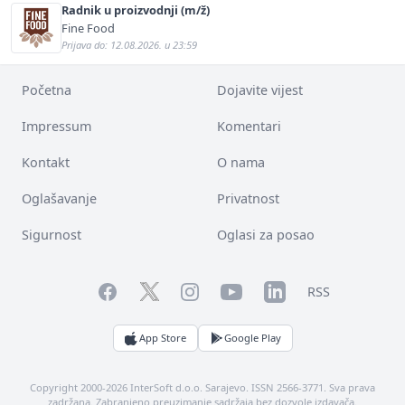
Radnik u proizvodnji (m/ž)
Fine Food
Prijava do: 12.08.2026. u 23:59
Početna
Dojavite vijest
Impressum
Komentari
Kontakt
O nama
Oglašavanje
Privatnost
Sigurnost
Oglasi za posao
Facebook
YouTube
LinkedIn
Twitter
Instagram
RSS
App Store
Google Play
Copyright 2000-2026 InterSoft d.o.o. Sarajevo. ISSN 2566-3771. Sva prava
zadržana. Zabranjeno preuzimanje sadržaja bez dozvole izdavača.