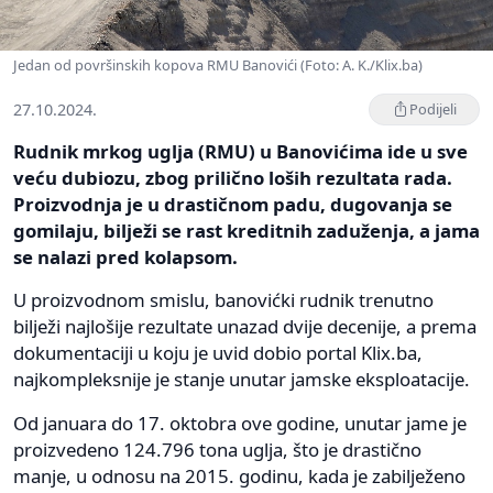
Jedan od površinskih kopova RMU Banovići (Foto: A. K./Klix.ba)
27.10.2024.
Podijeli
Rudnik mrkog uglja (RMU) u Banovićima ide u sve
veću dubiozu, zbog prilično loših rezultata rada.
Proizvodnja je u drastičnom padu, dugovanja se
gomilaju, bilježi se rast kreditnih zaduženja, a jama
se nalazi pred kolapsom.
U proizvodnom smislu, banovićki rudnik trenutno
bilježi najlošije rezultate unazad dvije decenije, a prema
dokumentaciji u koju je uvid dobio portal Klix.ba,
najkompleksnije je stanje unutar jamske eksploatacije.
Od januara do 17. oktobra ove godine, unutar jame je
proizvedeno 124.796 tona uglja, što je drastično
manje, u odnosu na 2015. godinu, kada je zabilježeno