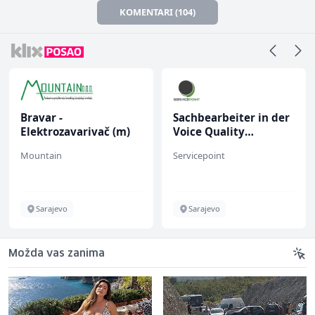
KOMENTARI (104)
Bravar -
Sachbearbeiter in der
Elektrozavarivač (m)
Voice Quality
Management (m/w)
Mountain
Servicepoint
Sarajevo
Sarajevo
Možda vas zanima