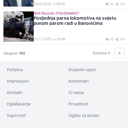
16.02.2026. u 09:45
50
123
NOSTALGIJA I POUZDANOST
Posljednja parna lokomotiva na svijetu
punom parom radi u Banovićima
13.11.2025. u 16:49
39
379
>
Stranica: 0
Ukupno:
103
Početna
Dojavite vijest
Impressum
Komentari
Kontakt
O nama
Oglašavanje
Privatnost
Sigurnost
Oglasi za posao