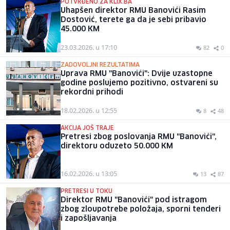
POTVRĐENO ZA KLIX.BA
Uhapšen direktor RMU Banovići Rasim
Dostović, terete ga da je sebi pribavio
45.000 KM
23.03.2026. u 17:10
82
0
ZADOVOLJNI REZULTATIMA
Uprava RMU "Banovići": Dvije uzastopne
godine poslujemo pozitivno, ostvareni su
rekordni prihodi
18.02.2026. u 12:55
8
48
AKCIJA JOŠ TRAJE
Pretresi zbog poslovanja RMU "Banovići",
direktoru oduzeto 50.000 KM
16.02.2026. u 13:05
13
87
PRETRESI U TOKU
Direktor RMU "Banovići" pod istragom
zbog zloupotrebe položaja, sporni tenderi
i zapošljavanja