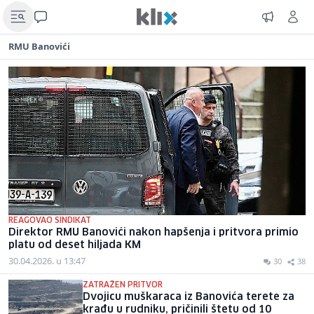
RMU Banovići
REAGOVAO SINDIKAT
Direktor RMU Banovići nakon hapšenja i pritvora primio
platu od deset hiljada KM
30.04.2026. u 13:47
30
38
ZATRAŽEN PRITVOR
Dvojicu muškaraca iz Banovića terete za
krađu u rudniku, pričinili štetu od 10