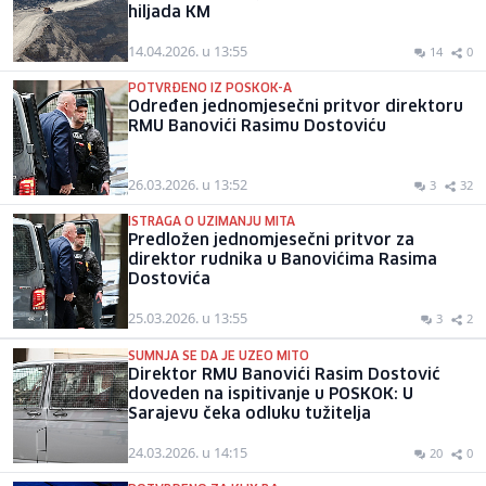
hiljada KM
14.04.2026. u 13:55
14
0
POTVRĐENO IZ POSKOK-A
Određen jednomjesečni pritvor direktoru
RMU Banovići Rasimu Dostoviću
26.03.2026. u 13:52
3
32
ISTRAGA O UZIMANJU MITA
Predložen jednomjesečni pritvor za
direktor rudnika u Banovićima Rasima
Dostovića
25.03.2026. u 13:55
3
2
SUMNJA SE DA JE UZEO MITO
Direktor RMU Banovići Rasim Dostović
doveden na ispitivanje u POSKOK: U
Sarajevu čeka odluku tužitelja
24.03.2026. u 14:15
20
0