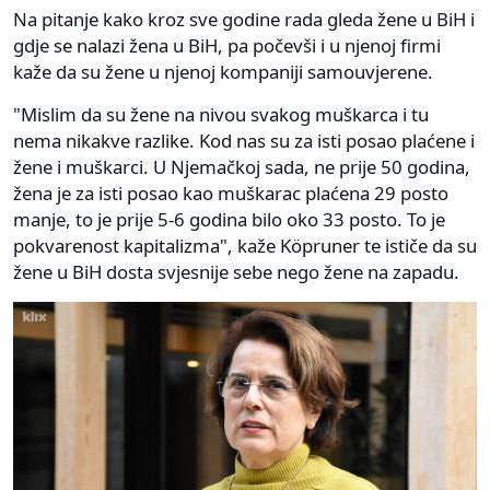
Na pitanje kako kroz sve godine rada gleda žene u BiH i
gdje se nalazi žena u BiH, pa počevši i u njenoj firmi
kaže da su žene u njenoj kompaniji samouvjerene.
"Mislim da su žene na nivou svakog muškarca i tu
nema nikakve razlike. Kod nas su za isti posao plaćene i
žene i muškarci. U Njemačkoj sada, ne prije 50 godina,
žena je za isti posao kao muškarac plaćena 29 posto
manje, to je prije 5-6 godina bilo oko 33 posto. To je
pokvarenost kapitalizma", kaže Köpruner te ističe da su
žene u BiH dosta svjesnije sebe nego žene na zapadu.