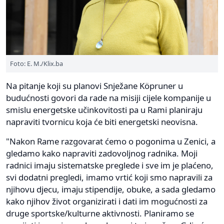
Foto: E. M./Klix.ba
Na pitanje koji su planovi Snježane Köpruner u
budućnosti govori da rade na misiji cijele kompanije u
smislu energetske učinkovitosti pa u Rami planiraju
napraviti tvornicu koja će biti energetski neovisna.
"Nakon Rame razgovarat ćemo o pogonima u Zenici, a
gledamo kako napraviti zadovoljnog radnika. Moji
radnici imaju sistematske preglede i sve im je plaćeno,
svi dodatni pregledi, imamo vrtić koji smo napravili za
njihovu djecu, imaju stipendije, obuke, a sada gledamo
kako njihov život organizirati i dati im mogućnosti za
druge sportske/kulturne aktivnosti. Planiramo se