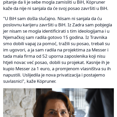
pitanje da li je sebe mogla zamisliti u BiH, Köpruner
kaže da nije ni sanjala da će svoj posao završiti u BiH.
"U BiH sam došla slučajno. Nisam ni sanjala da ću
poslovnu karijeru završiti u BiH. Iz Zadra sam pobjegla
jer nisam se mogla identificirati s tim ideologijama i u
Njemačkoj sam radila gotovo 15 godina. Iz Travnika
smo dobili vapaj za pomoć, tražili su posao, trebali su
im ugovori, a ja sam radila na projektima za Messer i
tada mala firma od 52 uporna zaposlenika koji nisu
htjeli novac već posao, dobili su projekat. Kasnije ih je
kupio Messer za 1 euro, a promjenom vlasništva su ih
napustili. Uslijedila je nova privatizacija i postajemo
suvlasnici", kaže Köpruner.