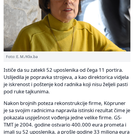
Foto: E. M./Klix.ba
Ističe da su zatekli 52 uposlenika od čega 11 portira.
Uslijedila je popravka strojeva, a kao direktorica vidjela
je iskrenost i poštenje kod radnika koji nisu željeli pasti
pod ruke tajkunima.
Nakon brojnih poteza rekonstrukcije firme, Köpruner
je sa svojim radnicima napravila istinski rezultat čime je
pokazala uspješnost vođenja jedne velike firme. GS-
TMT je 2004. godine ostvario 400.000 eura prometa i
imali su 52 uposlenika, a prošle godine 33 miliona eura