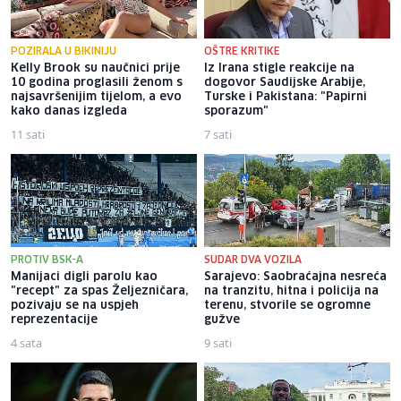
POZIRALA U BIKINIJU
OŠTRE KRITIKE
Kelly Brook su naučnici prije
Iz Irana stigle reakcije na
10 godina proglasili ženom s
dogovor Saudijske Arabije,
najsavršenijim tijelom, a evo
Turske i Pakistana: "Papirni
kako danas izgleda
sporazum"
11 sati
7 sati
PROTIV BSK-A
SUDAR DVA VOZILA
Manijaci digli parolu kao
Sarajevo: Saobraćajna nesreća
"recept" za spas Željezničara,
na tranzitu, hitna i policija na
pozivaju se na uspjeh
terenu, stvorile se ogromne
reprezentacije
gužve
4 sata
9 sati