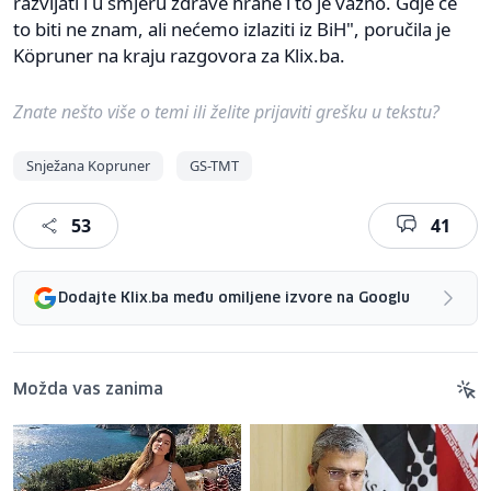
razvijati i u smjeru zdrave hrane i to je važno. Gdje će
to biti ne znam, ali nećemo izlaziti iz BiH", poručila je
Köpruner na kraju razgovora za Klix.ba.
Znate nešto više o temi ili želite prijaviti grešku u tekstu?
Snježana Kopruner
GS-TMT
53
41
Dodajte Klix.ba među omiljene izvore na Googlu
Možda vas zanima