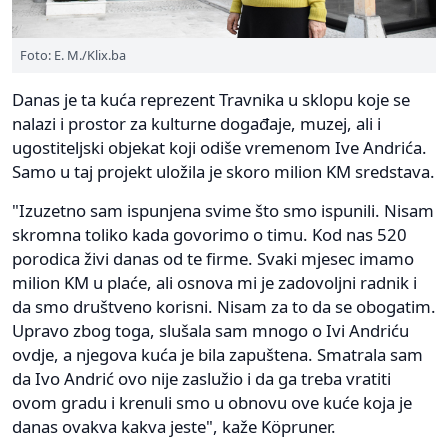
Foto: E. M./Klix.ba
Danas je ta kuća reprezent Travnika u sklopu koje se
nalazi i prostor za kulturne događaje, muzej, ali i
ugostiteljski objekat koji odiše vremenom Ive Andrića.
Samo u taj projekt uložila je skoro milion KM sredstava.
"Izuzetno sam ispunjena svime što smo ispunili. Nisam
skromna toliko kada govorimo o timu. Kod nas 520
porodica živi danas od te firme. Svaki mjesec imamo
milion KM u plaće, ali osnova mi je zadovoljni radnik i
da smo društveno korisni. Nisam za to da se obogatim.
Upravo zbog toga, slušala sam mnogo o Ivi Andriću
ovdje, a njegova kuća je bila zapuštena. Smatrala sam
da Ivo Andrić ovo nije zaslužio i da ga treba vratiti
ovom gradu i krenuli smo u obnovu ove kuće koja je
danas ovakva kakva jeste", kaže Köpruner.