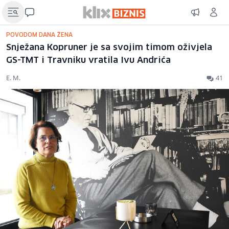
POVODOM DANA ŽENA
Snježana Kopruner je sa svojim timom oživjela
GS-TMT i Travniku vratila Ivu Andrića
E. M.
41