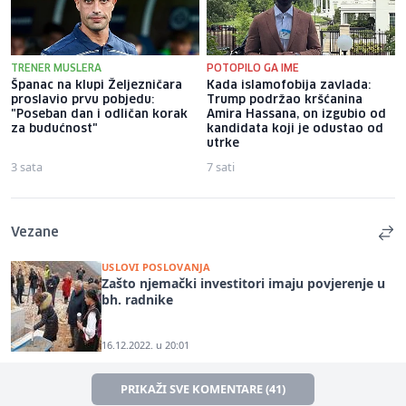
TRENER MUSLERA
POTOPILO GA IME
Španac na klupi Željezničara
Kada islamofobija zavlada:
proslavio prvu pobjedu:
Trump podržao kršćanina
"Poseban dan i odličan korak
Amira Hassana, on izgubio od
za budućnost"
kandidata koji je odustao od
utrke
3 sata
7 sati
Vezane
USLOVI POSLOVANJA
Zašto njemački investitori imaju povjerenje u
bh. radnike
16.12.2022. u 20:01
PRIKAŽI SVE KOMENTARE (41)