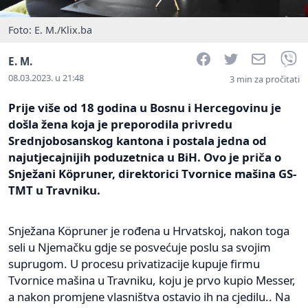
Foto: E. M./Klix.ba
Facebook
Twitter
Email
V
E. M.
08.03.2023. u 21:48
3 min za pročitati
Prije više od 18 godina u Bosnu i Hercegovinu je
došla žena koja je preporodila privredu
Srednjobosanskog kantona i postala jedna od
najutjecajnijih poduzetnica u BiH. Ovo je priča o
Snježani Köpruner, direktorici Tvornice mašina GS-
TMT u Travniku.
Snježana Köpruner je rođena u Hrvatskoj, nakon toga
seli u Njemačku gdje se posvećuje poslu sa svojim
suprugom. U procesu privatizacije kupuje firmu
Tvornice mašina u Travniku, koju je prvo kupio Messer,
a nakon promjene vlasništva ostavio ih na cjedilu.. Na