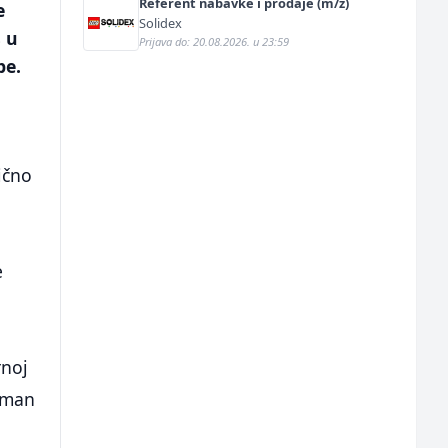
Referent nabavke i prodaje (m/ž)
e
Solidex
s u
Prijava do: 20.08.2026. u 23:59
pe.
e
ično
e
rnoj
ažman