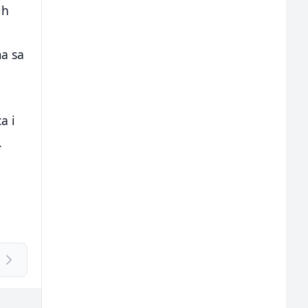
ih
a sa
a i
.