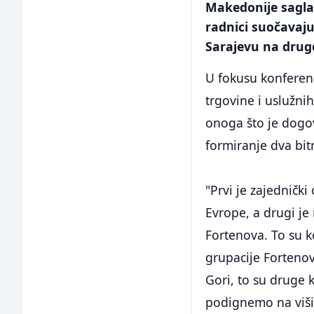
Makedonije saglas
radnici suočavaju
Sarajevu na drugo
U fokusu konferenc
trgovine i uslužnih
onoga što je dogo
formiranje dva bi
"Prvi je zajedničk
Evrope, a drugi je
Fortenova. To su 
grupacije Fortenov
Gori, to su druge 
podignemo na viši 