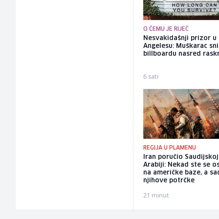
O ČEMU JE RIJEČ
Nesvakidašnji prizor u
Angelesu: Muškarac sni
billboardu nasred rask
6 sati
REGIJA U PLAMENU
Iran poručio Saudijskoj
Arabiji: Nekad ste se os
na američke baze, a sa
njihove potrčke
21 minut