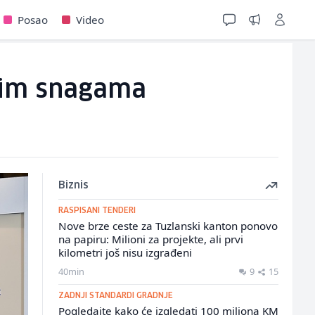
Posao
Video
čkim snagama
Biznis
RASPISANI TENDERI
Nove brze ceste za Tuzlanski kanton ponovo
na papiru: Milioni za projekte, ali prvi
kilometri još nisu izgrađeni
40min
9
15
ZADNJI STANDARDI GRADNJE
Pogledajte kako će izgledati 100 miliona KM