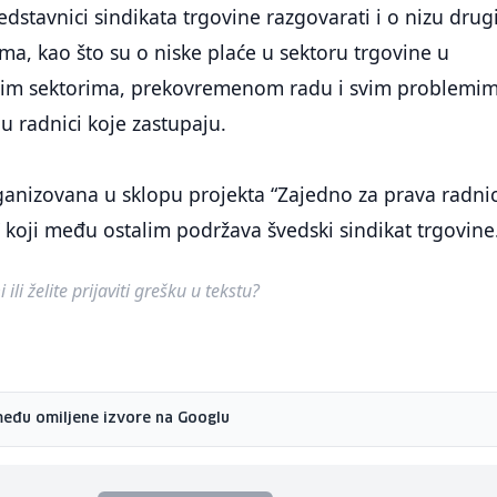
edstavnici sindikata trgovine razgovarati i o nizu drug
ma, kao što su o niske plaće u sektoru trgovine u
gim sektorima, prekovremenom radu i svim problemim
u radnici koje zastupaju.
ganizovana u sklopu projekta “Zajedno za prava radnic
” koji među ostalim podržava švedski sindikat trgovine
ili želite prijaviti grešku u tekstu?
među omiljene izvore na Googlu