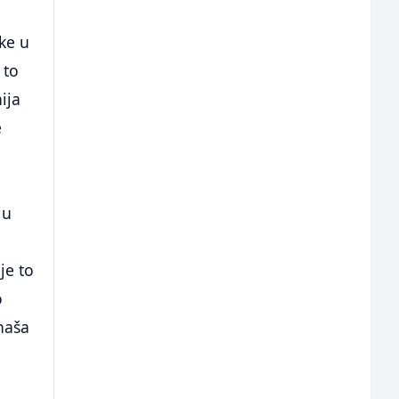
ke u
 to
ija
e
ju
je to
o
 naša