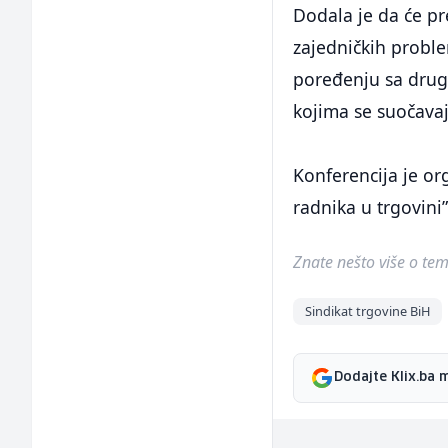
Dodala je da će pr
zajedničkih proble
poređenju sa dru
kojima se suočavaj
Konferencija je or
radnika u trgovini
Znate nešto više o temi 
Sindikat trgovine BiH
Dodajte Klix.ba 