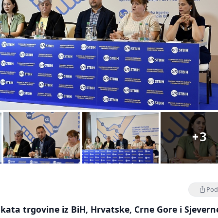
+3
Podi
ikata trgovine iz BiH, Hrvatske, Crne Gore i Sjevern