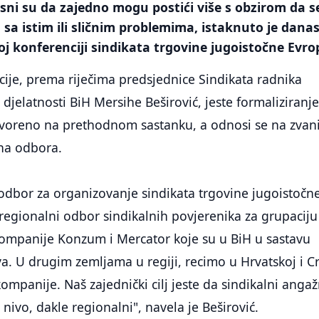
ni su da zajedno mogu postići više s obzirom da s
 sa istim ili sličnim problemima, istaknuto je dana
j konferenciji sindikata trgovine jugoistočne Evro
ije, prema riječima predsjednice Sindikata radnika
 djelatnosti BiH Mersihe Beširović, jeste formaliziranj
voreno na prethodnom sastanku, a odnosi se na zvan
tna odbora.
i odbor za organizovanje sindikata trgovine jugoistočn
 regionalni odbor sindikalnih povjerenika za grupaciju
kompanije Konzum i Mercator koje su u BiH u sastavu
a. U drugim zemljama u regiji, recimo u Hrvatskoj i C
kompanije. Naš zajednički cilj jeste da sindikalni ang
nivo, dakle regionalni", navela je Beširović.