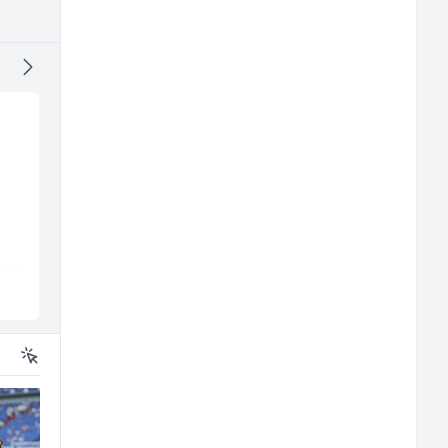
Prodavač u školskoj
Monteri ventilacije i
kantini (ž)
klimatizacije (m)
Slatko i Slano
Interclima
n
Više lokacija
Sarajevo