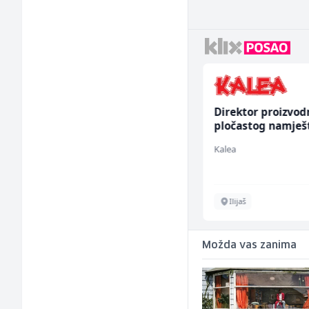
Kundenbetreuer
Direktor proizvod
(m/w)
pločastog namješ
(m/ž)
Servicepoint
Kalea
Sarajevo
Ilijaš
Možda vas zanima