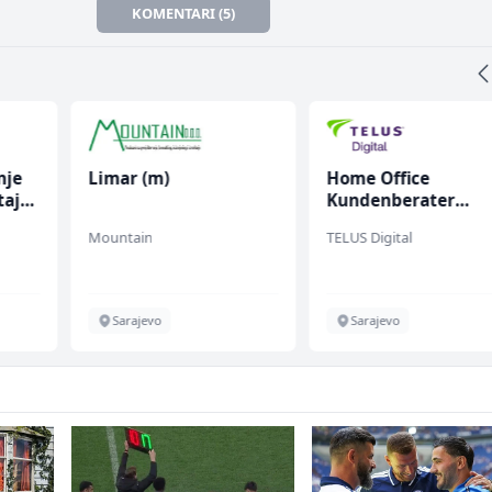
KOMENTARI (5)
nje
Limar (m)
Home Office
taja
Kundenberater
(m/w/d) für ein
Mountain
TELUS Digital
renommiertes
Schuhunternehme
Sarajevo
Sarajevo