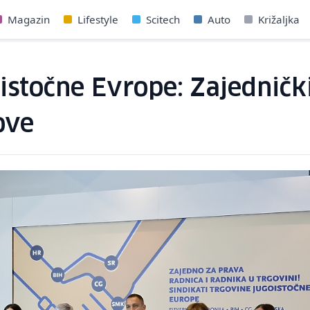
Magazin
Lifestyle
Scitech
Auto
Križaljka
goistočne Evrope: Zajedni
ove