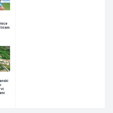
kmice
atićem
anski
u:
rvi
eni