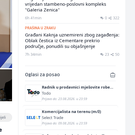
vrijedan stambeno-poslovni kompleks
"Galeria Zenica"
6h 41min
0
322
PRAŠINA U ZRAKU
Građani Kaknja uznemireni zbog zagađenja:
Oblak čestica iz Cementare prekrio
područje, ponudili su objašnjenje
7h 34min
23
50
Oglasi za posao
Radnik u prodavnici mješovite robe
(m/ž)
Todo
Prijava do: 23.08.2026. u 23:59
Komercijalista na terenu (m/ž)
jeli
Select Trade
Prijava do: 09.08.2026. u 23:59
e