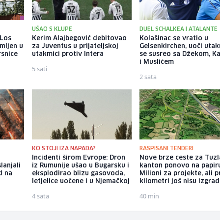
UŠAO S KLUPE
DUEL SCHALKEA I ATALANTE
 Los
Kerim Alajbegović debitovao
Kolašinac se vratio u
mljen u
za Juventus u prijateljskoj
Gelsenkirchen, uoči uta
rsnice
utakmici protiv Intera
se susreo sa Džekom, K
i Muslićem
5 sati
2 sata
KO STOJI IZA NAPADA?
RASPISANI TENDERI
Incidenti širom Evrope: Dron
Nove brze ceste za Tuzl
lanjali
iz Rumunije ušao u Bugarsku i
kanton ponovo na papir
d na
eksplodirao blizu gasovoda,
Milioni za projekte, ali p
letjelice uočene i u Njemačkoj
kilometri još nisu izgrađ
4 sata
40 min