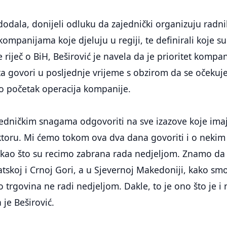
dodala, donijeli odluku da zajednički organizuju radni
ompanijama koje djeluju u regiji, te definirali koje su
riječ o BiH, Beširović je navela da je prioritet kompan
sta govori u posljednje vrijeme s obzirom da se očekuj
o početak operacija kompanije.
ajedničkim snagama odgovoriti na sve izazove koje ima
ktoru. Mi ćemo tokom ova dva dana govoriti i o nekim
 kao što su recimo zabrana rada nedjeljom. Znamo da 
atskoj i Crnoj Gori, a u Sjevernoj Makedoniji, kako sm
o trgovina ne radi nedjeljom. Dakle, to je ono što je i
a je Beširović.