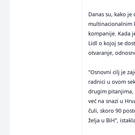
Danas su, kako je 
multinacionalnim k
kompanije. Kada je 
Lidl o kojoj se do
otvaranje, odnosn
"Osnovni cilj je z
radnici u ovom se
drugim pitanjima,
već na snazi u Hrv
čuli, skoro 90 post
želja u BiH", istakl