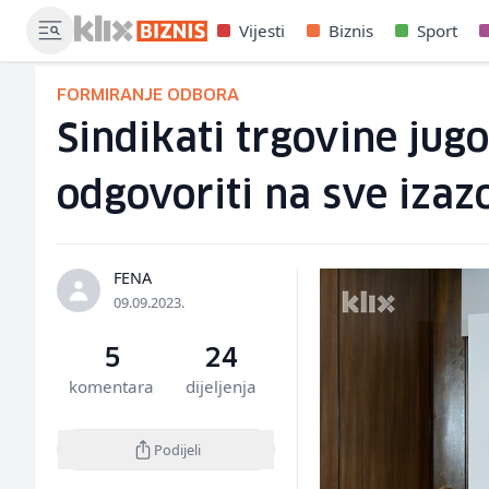
Vijesti
Biznis
Sport
FORMIRANJE ODBORA
Sindikati trgovine ju
odgovoriti na sve izaz
FENA
09.09.2023.
5
24
komentara
dijeljenja
Podijeli