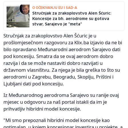
O OČEKIVANJU EU I SAD-A
Stručnjak za zrakoplovstvo Alen Šćuric:
Koncesije za bh. aerodrome su gotova
stvar, Sarajevo je "meta"
Stručnjak za zrakoplovstvo Alen Šćuric je u
prošlomjesečnom razgovoru za Klix.ba izjavio da ne bi
bilo opravdano Međunarodni aerodrom Sarajevo dati
pod koncesiju. Smatra da se ovaj aerodrom dobro
razvija i da se može nastaviti dobro razvijati u
državnom vlasništvu. Za njega je bila greška to što su
aerodromi u Zagrebu, Beogradu, Skoplju, Prištini i
Ljubljani dati pod koncesiju.
Iz Međunarodnog aerodroma Sarajevo su ranije ovaj
mjesec u odgovoru za naš portal istakli da im je
prihvatljiv hibridni model koncesije.
"Mi smo prepoznali hibridni model koncesije kao
optimalan, u kojem koncesionar investira u projekte, a