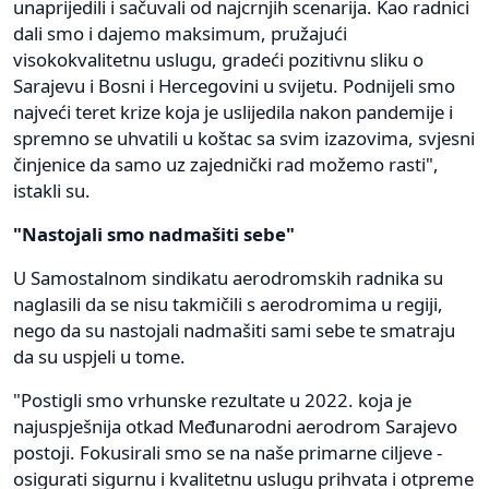
unaprijedili i sačuvali od najcrnjih scenarija. Kao radnici
dali smo i dajemo maksimum, pružajući
visokokvalitetnu uslugu, gradeći pozitivnu sliku o
Sarajevu i Bosni i Hercegovini u svijetu. Podnijeli smo
najveći teret krize koja je uslijedila nakon pandemije i
spremno se uhvatili u koštac sa svim izazovima, svjesni
činjenice da samo uz zajednički rad možemo rasti",
istakli su.
"Nastojali smo nadmašiti sebe"
U Samostalnom sindikatu aerodromskih radnika su
naglasili da se nisu takmičili s aerodromima u regiji,
nego da su nastojali nadmašiti sami sebe te smatraju
da su uspjeli u tome.
"Postigli smo vrhunske rezultate u 2022. koja je
najuspješnija otkad Međunarodni aerodrom Sarajevo
postoji. Fokusirali smo se na naše primarne ciljeve -
osigurati sigurnu i kvalitetnu uslugu prihvata i otpreme