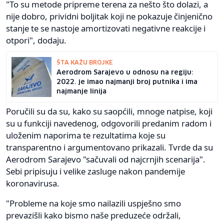
"To su metode pripreme terena za nešto što dolazi, a
nije dobro, prividni boljitak koji ne pokazuje činjenično
stanje te se nastoje amortizovati negativne reakcije i
otpori", dodaju.
ŠTA KAŽU BROJKE
Aerodrom Sarajevo u odnosu na regiju:
2022. je imao najmanji broj putnika i ima
najmanje linija
Poručili su da su, kako su saopćili, mnoge natpise, koji
su u funkciji navedenog, odgovorili predanim radom i
uloženim naporima te rezultatima koje su
transparentno i argumentovano prikazali. Tvrde da su
Aerodrom Sarajevo "sačuvali od najcrnjih scenarija".
Sebi pripisuju i velike zasluge nakon pandemije
koronavirusa.
"Probleme na koje smo nailazili uspješno smo
prevazišli kako bismo naše preduzeće održali,