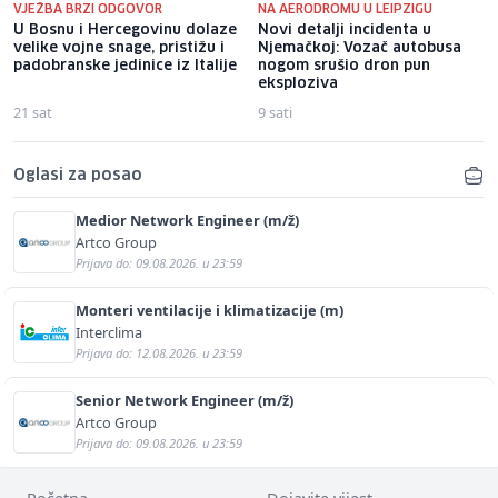
VJEŽBA BRZI ODGOVOR
NA AERODROMU U LEIPZIGU
U Bosnu i Hercegovinu dolaze
Novi detalji incidenta u
velike vojne snage, pristižu i
Njemačkoj: Vozač autobusa
padobranske jedinice iz Italije
nogom srušio dron pun
eksploziva
21 sat
9 sati
Oglasi za posao
Medior Network Engineer (m/ž)
Artco Group
Prijava do: 09.08.2026. u 23:59
Monteri ventilacije i klimatizacije (m)
Interclima
Prijava do: 12.08.2026. u 23:59
Senior Network Engineer (m/ž)
Artco Group
Prijava do: 09.08.2026. u 23:59