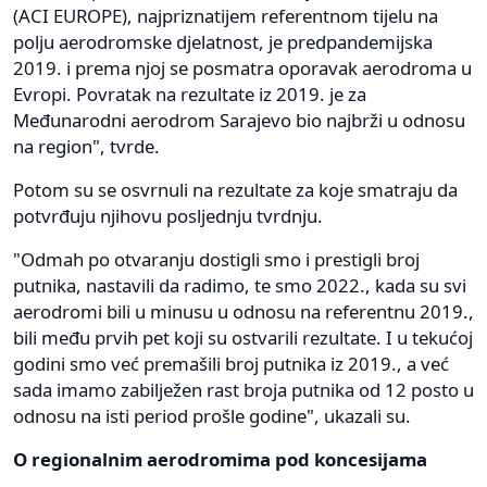
(ACI EUROPE), najpriznatijem referentnom tijelu na
polju aerodromske djelatnost, je predpandemijska
2019. i prema njoj se posmatra oporavak aerodroma u
Evropi. Povratak na rezultate iz 2019. je za
Međunarodni aerodrom Sarajevo bio najbrži u odnosu
na region", tvrde.
Potom su se osvrnuli na rezultate za koje smatraju da
potvrđuju njihovu posljednju tvrdnju.
"Odmah po otvaranju dostigli smo i prestigli broj
putnika, nastavili da radimo, te smo 2022., kada su svi
aerodromi bili u minusu u odnosu na referentnu 2019.,
bili među prvih pet koji su ostvarili rezultate. I u tekućoj
godini smo već premašili broj putnika iz 2019., a već
sada imamo zabilježen rast broja putnika od 12 posto u
odnosu na isti period prošle godine", ukazali su.
O regionalnim aerodromima pod koncesijama