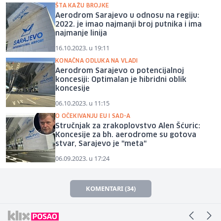
ŠTA KAŽU BROJKE
Aerodrom Sarajevo u odnosu na regiju:
2022. je imao najmanji broj putnika i ima
najmanje linija
16.10.2023. u 19:11
KONAČNA ODLUKA NA VLADI
Aerodrom Sarajevo o potencijalnoj
koncesiji: Optimalan je hibridni oblik
koncesije
06.10.2023. u 11:15
O OČEKIVANJU EU I SAD-A
Stručnjak za zrakoplovstvo Alen Šćuric:
Koncesije za bh. aerodrome su gotova
stvar, Sarajevo je "meta"
06.09.2023. u 17:24
KOMENTARI (34)