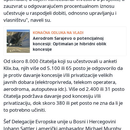
zauzvrat u odgovarajućem procentualnom iznosu
učestvuje u raspodjeli dobiti, odnosno upravljanju i
vlasništvu", naveli su.
KONAČNA ODLUKA NA VLADI
Aerodrom Sarajevo o potencijalnoj
koncesiji: Optimalan je hibridni oblik
koncesije
Od skoro 8.000 čitatelja koji su učestvovali u anketi
Klix.ba, njih više od 5.100 ili 65 posto je odgovorilo da
je protiv davanje koncesije i/ili privatizacije velikih
javnih dobara (elektroprivreda, telekom operatera,
aerodroma, autoputeva idr.). Više od 2.400 ili 31 posto
čitatelja podržava davanje pod koncesiju i/ili
privatizaciju, dok skoro 380 ili pet posto ne zna da li je
to potrebno učiniti.
Šef Delegacije Evropske unije u Bosni i Hercegovini
Johann Sattler i američki ambasador Michael Murphy