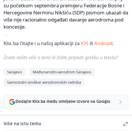
su početkom septembra premijeru Federacije Bosne i
Hercegovine Nerminu Nikšiću (SDP) pismom ukazali da
više nije racionalno odgađati davanje aerodroma pod
koncesije.
Klix.ba čitajte i u našoj aplikaciji za
iOS
ili
Android
.
Znate nešto više o temi ili želite prijaviti grešku u tekstu?
Sarajevo
Međunarodni aerodrom Sarajevo
Samostalni sindikat aerodromskih radnika
Dodajte Klix.ba među omiljene izvore na Googlu
Više na istu temu