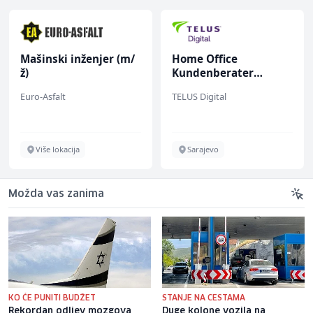
Mašinski inženjer (m/
Home Office
ž)
Kundenberater
(m/w/d) für ein
Euro-Asfalt
TELUS Digital
renommiertes
Schuhunternehmen
Više lokacija
Sarajevo
Možda vas zanima
KO ĆE PUNITI BUDŽET
STANJE NA CESTAMA
Rekordan odljev mozgova
Duge kolone vozila na