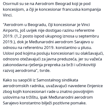
Osvrnuli su se na Aerodrom Beograd koji je pod
koncesijom, a čiji je koncesionar francuska kompanija
Vinci.
"Aerodrom u Beogradu, čiji koncesionar je Vinci
Airports, još uvijek nije dostigao razinu referentne
2019. (1,2 posto ispod ukupnog iznosa u septembru
2019.), dok je Međunarodni aerodrom Sarajevo u
odnosu na referentnu 2019. konstantno u plusu.
Uslovi pod kojima posluju koncesionari su olakšavajući,
odnosno otežavajući za javna preduzeća, jer su važeća
zakonodavna rješenja prepreka za brži i učinkovitiji
razvoj aerodroma", tvrde.
Kako su saopćili iz Samostalnog sindikata
aerodromskih radnika, uvažavajući navedene činjenice
zbog kojih koncesionari rade u znatno povoljnijim
uslovima na tržištu, ipak Međunarodni aerodrom
Sarajevo konstantno bilježi pozitivne pomake.