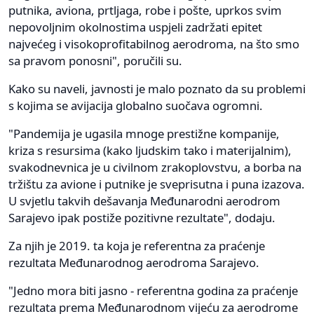
putnika, aviona, prtljaga, robe i pošte, uprkos svim
nepovoljnim okolnostima uspjeli zadržati epitet
najvećeg i visokoprofitabilnog aerodroma, na što smo
sa pravom ponosni", poručili su.
Kako su naveli, javnosti je malo poznato da su problemi
s kojima se avijacija globalno suočava ogromni.
"Pandemija je ugasila mnoge prestižne kompanije,
kriza s resursima (kako ljudskim tako i materijalnim),
svakodnevnica je u civilnom zrakoplovstvu, a borba na
tržištu za avione i putnike je sveprisutna i puna izazova.
U svjetlu takvih dešavanja Međunarodni aerodrom
Sarajevo ipak postiže pozitivne rezultate", dodaju.
Za njih je 2019. ta koja je referentna za praćenje
rezultata Međunarodnog aerodroma Sarajevo.
"Jedno mora biti jasno - referentna godina za praćenje
rezultata prema Međunarodnom vijeću za aerodrome