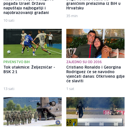
pogađa Izrael: Državu
graničnim prelazima iz BiH u
napuštaju najbogatiji i
Hrvatsku
najobrazovaniji građani
35 min
10 sati
PRVENSTVO BIH
ZAJEDNO SU OD 2016.
Tok utakmice: Željezničar -
Cristiano Ronaldo i Georgina
BSK 2:1
Rodriguez će se navodno
vjenčati danas: Otkriveno gdje
će slaviti
13 sati
1 sat