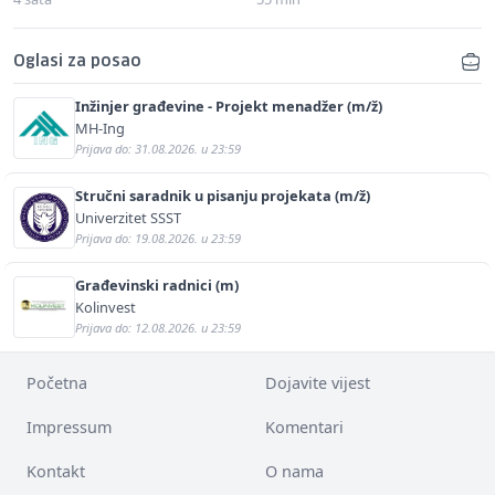
Oglasi za posao
Inžinjer građevine - Projekt menadžer (m/ž)
MH-Ing
Prijava do: 31.08.2026. u 23:59
Stručni saradnik u pisanju projekata (m/ž)
Univerzitet SSST
Prijava do: 19.08.2026. u 23:59
Građevinski radnici (m)
Kolinvest
Prijava do: 12.08.2026. u 23:59
Početna
Dojavite vijest
Impressum
Komentari
Kontakt
O nama