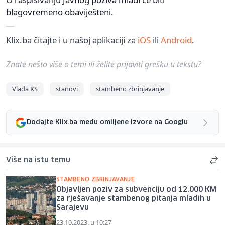
blagovremeno obaviješteni.
Klix.ba čitajte i u našoj aplikaciji za
iOS
ili
Android
.
Znate nešto više o temi ili želite prijaviti grešku u tekstu?
Vlada KS
stanovi
stambeno zbrinjavanje
Dodajte Klix.ba među omiljene izvore na Googlu
Više na istu temu
STAMBENO ZBRINJAVANJE
Objavljen poziv za subvenciju od 12.000 KM
za rješavanje stambenog pitanja mladih u
Sarajevu
23.10.2023. u 10:27