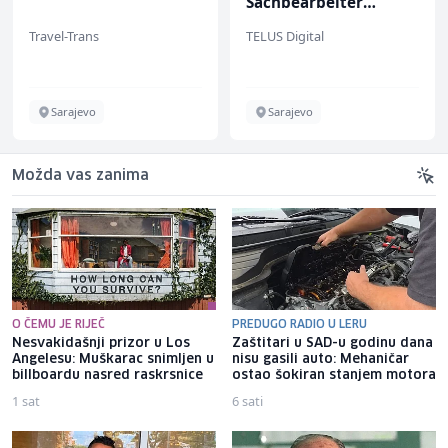
Sachbearbeiter
(m/w/d) für einen
Travel-Trans
TELUS Digital
bekannten deutschen
Energieversorger
Sarajevo
Sarajevo
Možda vas zanima
O ČEMU JE RIJEČ
PREDUGO RADIO U LERU
Nesvakidašnji prizor u Los
Zaštitari u SAD-u godinu dana
Angelesu: Muškarac snimljen u
nisu gasili auto: Mehaničar
billboardu nasred raskrsnice
ostao šokiran stanjem motora
1 sat
6 sati