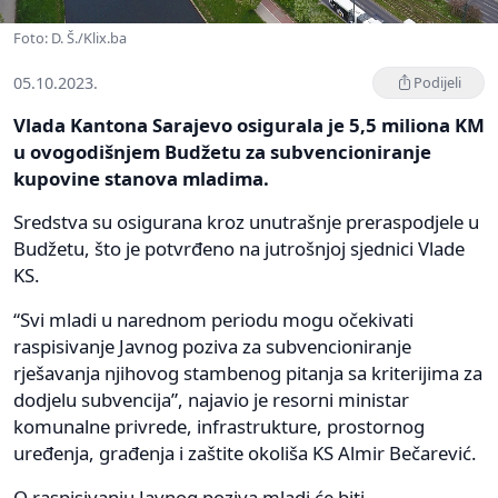
Foto: D. Š./Klix.ba
05.10.2023.
Podijeli
Vlada Kantona Sarajevo osigurala je 5,5 miliona KM
u ovogodišnjem Budžetu za subvencioniranje
kupovine stanova mladima.
Sredstva su osigurana kroz unutrašnje preraspodjele u
Budžetu, što je potvrđeno na jutrošnjoj sjednici Vlade
KS.
“Svi mladi u narednom periodu mogu očekivati
raspisivanje Javnog poziva za subvencioniranje
rješavanja njihovog stambenog pitanja sa kriterijima za
dodjelu subvencija”, najavio je resorni ministar
komunalne privrede, infrastrukture, prostornog
uređenja, građenja i zaštite okoliša KS Almir Bečarević.
O raspisivanju Javnog poziva mladi će biti