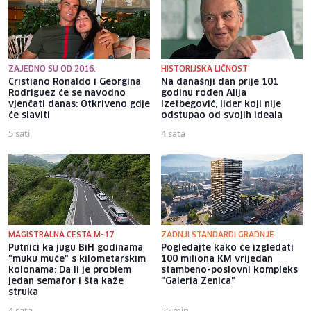
ZAJEDNO SU OD 2016.
HISTORIJSKA LIČNOST
Cristiano Ronaldo i Georgina
Na današnji dan prije 101
Rodriguez će se navodno
godinu rođen Alija
vjenčati danas: Otkriveno gdje
Izetbegović, lider koji nije
će slaviti
odstupao od svojih ideala
5 sati
4 sata
MAGISTRALNA CESTA M-17
ZADNJI STANDARDI GRADNJE
Putnici ka jugu BiH godinama
Pogledajte kako će izgledati
"muku muče" s kilometarskim
100 miliona KM vrijedan
kolonama: Da li je problem
stambeno-poslovni kompleks
jedan semafor i šta kaže
"Galeria Zenica"
struka
4 sata
55 min