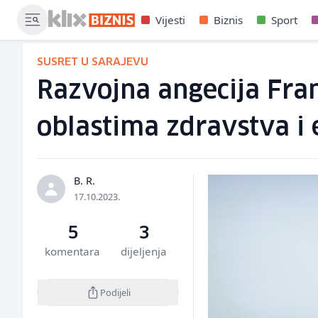
Vijesti
Biznis
Sport
SUSRET U SARAJEVU
Razvojna angecija Fra
oblastima zdravstva i 
B. R.
17.10.2023.
5
3
komentara
dijeljenja
Podijeli