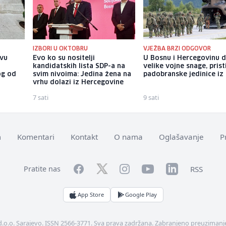
IZBORI U OKTOBRU
VJEŽBA BRZI ODGOVOR
evu
Evo ko su nositelji
U Bosnu i Hercegovinu 
kandidatskih lista SDP-a na
velike vojne snage, prist
og od
svim nivoima: Jedina žena na
padobranske jedinice iz I
vrhu dolazi iz Hercegovine
7 sati
9 sati
m
Komentari
Kontakt
O nama
Oglašavanje
P
Facebook
YouTube
LinkedIn
Twitter
Instagram
RSS
Pratite nas
App Store
Google Play
d.o.o. Sarajevo. ISSN 2566-3771. Sva prava zadržana. Zabranjeno preuzimanje