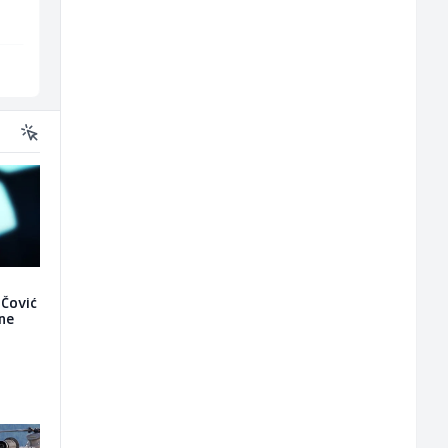
Sarajevo
Sarajevo
 Čović
 ne