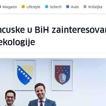
Magazin
Lifestyle
Scitech
Auto
Križaljka
ncuske u BiH zainteresova
ekologije