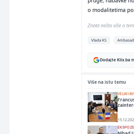
pruge, nabavke nov
o modalitetima pob
Znate nešto više o temi 
Vlada KS
Ambasada
Dodajte Klix.ba 
Više na istu temu
VELIKI I
Francus
zainter
15.12.202
EKSPOZE
Nihad U