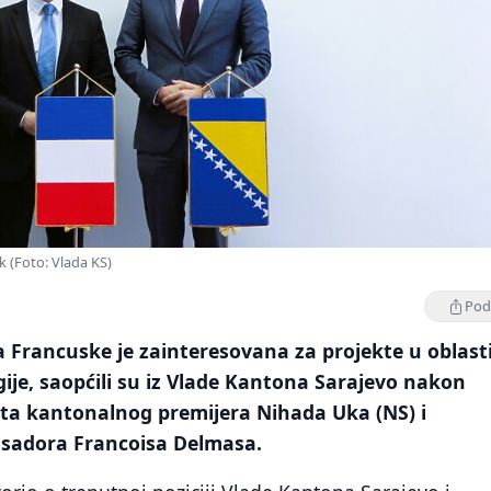
k (Foto: Vlada KS)
Podi
a Francuske je zainteresovana za projekte u oblas
gije, saopćili su iz Vlade Kantona Sarajevo nakon
eta kantonalnog premijera Nihada Uka (NS) i
sadora Francoisa Delmasa.