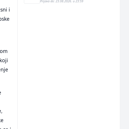
Prijava do: 23.08.2026. u 23:59
sni i
pske
nom
koji
enje
e
e,
ke