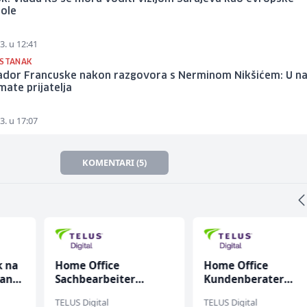
ole
3. u 12:41
ASTANAK
dor Francuske nakon razgovora s Nerminom Nikšićem: U na
imate prijatelja
3. u 17:07
KOMENTARI (5)
k na
Home Office
Home Office
anju
Sachbearbeiter
Kundenberater
(m/w/d) für einen
(m/w/d) für Vattenf
TELUS Digital
TELUS Digital
bekannten deutschen