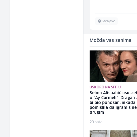
Sarajevo
Sarajevo
Možda vas zanima
USKORO NA SFF-U
Selma Alispahić ususret
o "Ay Carmeli": Dragan 
bi bio ponosan; nikada
pomislila da igram s n
drugim
23 sata