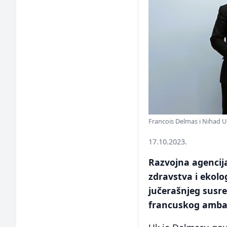
Francois Delmas i Nihad U
17.10.2023.
Razvojna agencij
zdravstva i ekolo
jučerašnjeg susr
francuskog amba