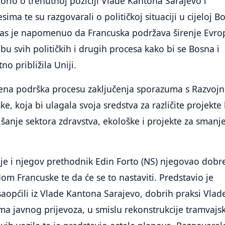
rio o trenutnoj poziciji Vlade Kantona Sarajevo i
ima te su razgovarali o političkoj situaciji u cijeloj Bo
as je napomenuo da Francuska podržava širenje Evro
bu svih političkih i drugih procesa kako bi se Bosna i
o približila Uniji.
ena podrška procesu zaključenja sporazuma s Razvoj
, koja bi ulagala svoja sredstva za različite projekte 
ljšanje sektora zdravstva, ekološke i projekte za smanj
 je i njegov prethodnik Edin Forto (NS) njegovao dobr
 Francuske te da će se to nastaviti. Predstavio je
saopćili iz Vlade Kantona Sarajevo, dobrih praksi Vlad
a javnog prijevoza, u smislu rekonstrukcije tramvajs