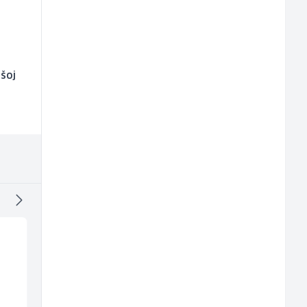
šoj
Kustos u galeriji slika
Sachbearbeiter in de
(m/ž)
Schaltungsabteilung
all
(m/w)
Galerija Java
Servicepoint