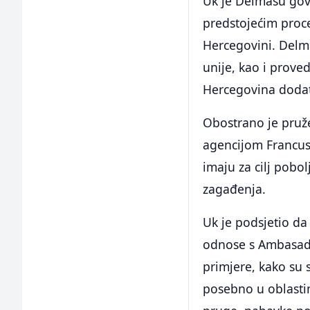
Uk je Delmasu govo
predstojećim proces
Hercegovini. Delm
unije, kao i proved
Hercegovina dodatn
Obostrano je pruž
agencijom Francuske
imaju za cilj pobo
zagađenja.
Uk je podsjetio da
odnose s Ambasadom
primjere, kako su 
posebno u oblastim