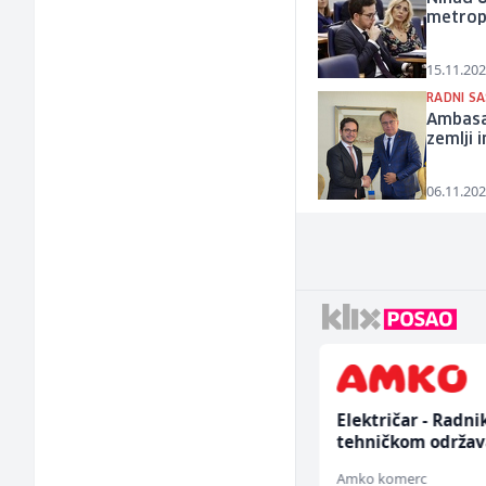
metrop
15.11.202
RADNI S
Ambasa
zemlji 
06.11.202
Dispatcher (m/ž)
Električar - Radni
tehničkom održav
(m/ž)
BCO
Amko komerc