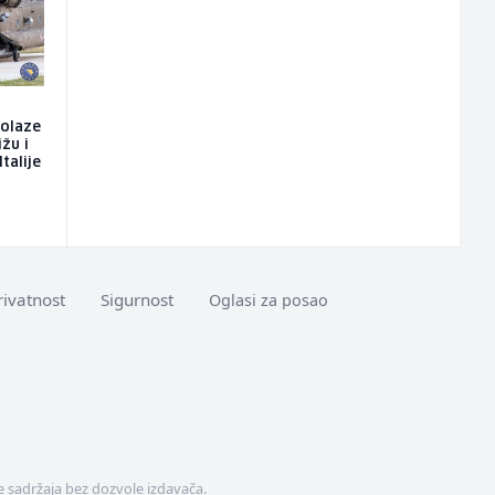
dolaze
ižu i
talije
rivatnost
Sigurnost
Oglasi za posao
 sadržaja bez dozvole izdavača.