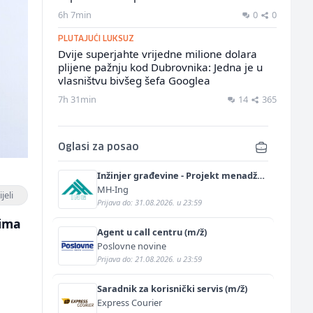
6h 7min
0
0
PLUTAJUĆI LUKSUZ
Dvije superjahte vrijedne milione dolara
plijene pažnju kod Dubrovnika: Jedna je u
vlasništvu bivšeg šefa Googlea
7h 31min
14
365
Oglasi za posao
Inžinjer građevine - Projekt menadžer
(m/ž)
MH-Ing
jeli
Prijava do: 31.08.2026. u 23:59
tima
Agent u call centru (m/ž)
Poslovne novine
Prijava do: 21.08.2026. u 23:59
Saradnik za korisnički servis (m/ž)
Express Courier