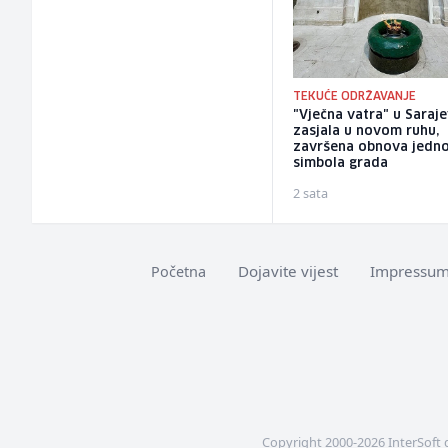
TEKUĆE ODRŽAVANJE
"Vječna vatra" u Saraj
zasjala u novom ruhu,
završena obnova jedn
simbola grada
2 sata
Dojavite vijest
Impressu
Početna
Copyright 2000-2026 InterSoft 