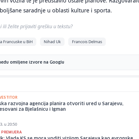
ih vozila te je predstavio ostale planove. Razgovaralo
oljšane saradnje u oblasti kulture i sporta.
ili želite prijaviti grešku u tekstu?
 Francuske u BiH
Nihad Uk
Francois Delmas
među omiljene izvore na Googlu
NVESTITOR
ka razvojna agencija planira otvoriti ured u Sarajevu,
esovani za Bjelašnicu i Igman
3. u 20:50
 PREMIJERA
k: Vlada KS se mora voditi vizijom Sarajeva kao evropske