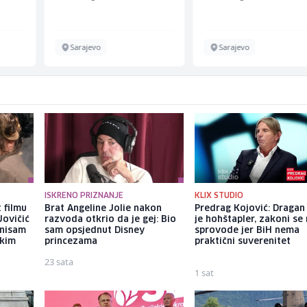
Energieversorger
Sarajevo
Sarajevo
ISKRENO PRIZNANJE
KLIX STUDIO
 filmu
Brat Angeline Jolie nakon
Predrag Kojović: Dragan
Jovičić
razvoda otkrio da je gej: Bio
je hohštapler, zakoni se
 nisam
sam opsjednut Disney
sprovode jer BiH nema
ekim
princezama
praktični suverenitet
23 sata
1 sat