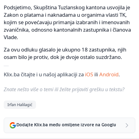
Podsjetimo, Skupština Tuzlanskog kantona usvojila je
Zakon o platama i naknadama u organima vlasti TK,
kojim se povećavaju primanja izabranih i imenovanih
zvaničnika, odnosno kantonalnih zastupnika i članova
Vlade.
Za ovu odluku glasalo je ukupno 18 zastupnika, njih
osam bilo je protiv, dok je dvoje ostalo suzdržano.
Klix.ba čitajte i u našoj aplikaciji za
iOS
ili
Android
.
Znate nešto više o temi ili želite prijaviti grešku u tekstu?
Irfan Halilagić
Dodajte Klix.ba među omiljene izvore na Googlu