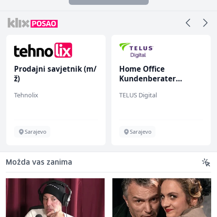
Prodajni savjetnik (m/
Home Office
ž)
Kundenberater
(m/w/d) für ein
Tehnolix
TELUS Digital
renommiertes
Schuhunternehmen
Sarajevo
Sarajevo
Možda vas zanima