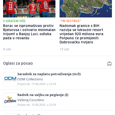
S IGRAČEM VIŠE
"TRI SESTRICE"
Borac se ispromašivao protiv
Nadomak granice s BiH
Bjelorusa i ostvario minimalan
razvija se luksuzni resort
trijumf u Banjoj Luci, odluka
vrijedan 920 miliona eura:
pada u revanšu
Potpuno će promijeniti
Dubrovačku rivijeru
9 sati
19 sati
Oglasi za posao
Saradnik za naplatu potraživanja (m/ž)
ODM Collections
Prijava do: 13.08.2026. u 23:59
Radnik na valjku za peglanje (ž)
Vešeraj Coccolino
Prijava do: 10.08.2026. u 23:59