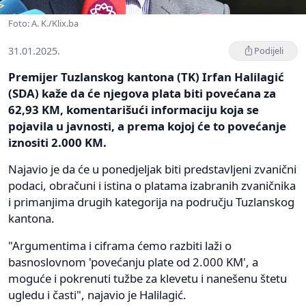
Foto: A. K./Klix.ba
31.01.2025.
Podijeli
Premijer Tuzlanskog kantona (TK) Irfan Halilagić
(SDA) kaže da će njegova plata biti povećana za
62,93 KM, komentarišući informaciju koja se
pojavila u javnosti, a prema kojoj će to povećanje
iznositi 2.000 KM.
Najavio je da će u ponedjeljak biti predstavljeni zvanični
podaci, obračuni i istina o platama izabranih zvaničnika
i primanjima drugih kategorija na području Tuzlanskog
kantona.
"Argumentima i ciframa ćemo razbiti laži o
basnoslovnom 'povećanju plate od 2.000 KM', a
moguće i pokrenuti tužbe za klevetu i nanešenu štetu
ugledu i časti", najavio je Halilagić.