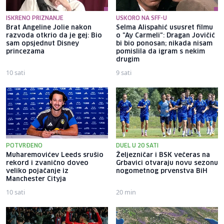
ISKRENO PRIZNANJE
USKORO NA SFF-U
Brat Angeline Jolie nakon
Selma Alispahić ususret filmu
razvoda otkrio da je gej: Bio
o "Ay Carmeli": Dragan Jovičić
sam opsjednut Disney
bi bio ponosan; nikada nisam
princezama
pomislila da igram s nekim
drugim
10 sati
9 sati
POTVRĐENO
DUEL U 20 SATI
Muharemovićev Leeds srušio
Željezničar i BSK večeras na
rekord i zvanično doveo
Grbavici otvaraju novu sezonu
veliko pojačanje iz
nogometnog prvenstva BiH
Manchester Cityja
10 sati
20 min