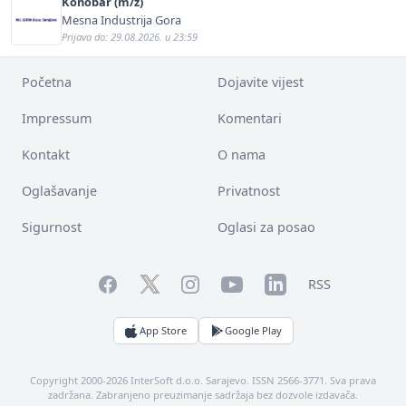
Konobar (m/ž)
Mesna Industrija Gora
Prijava do: 29.08.2026. u 23:59
Početna
Dojavite vijest
Impressum
Komentari
Kontakt
O nama
Oglašavanje
Privatnost
Sigurnost
Oglasi za posao
Facebook
YouTube
LinkedIn
Twitter
Instagram
RSS
App Store
Google Play
Copyright 2000-2026 InterSoft d.o.o. Sarajevo. ISSN 2566-3771. Sva prava
zadržana. Zabranjeno preuzimanje sadržaja bez dozvole izdavača.