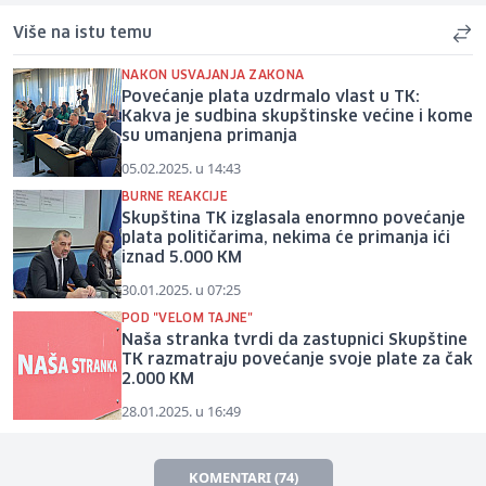
Više na istu temu
NAKON USVAJANJA ZAKONA
Povećanje plata uzdrmalo vlast u TK:
Kakva je sudbina skupštinske većine i kome
su umanjena primanja
05.02.2025. u 14:43
BURNE REAKCIJE
Skupština TK izglasala enormno povećanje
plata političarima, nekima će primanja ići
iznad 5.000 KM
30.01.2025. u 07:25
POD "VELOM TAJNE"
Naša stranka tvrdi da zastupnici Skupštine
TK razmatraju povećanje svoje plate za čak
2.000 KM
28.01.2025. u 16:49
KOMENTARI (74)