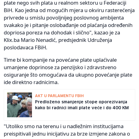
plate nego svih plata u realnom sektoru u Federaciji
BiH. Kao jedna od mogućih mjera u okviru rasterećenja
privrede u smislu povoljnijeg poslovnog ambijenta
svakako je i pitanje oslobađanje od plaćanja određenih
dopriosa poreza na dohodak i slično", kazao je za
Klix.ba Mario Nenadić, predsjednik Udruženja
poslodavaca FBiH.
Time bi kompanije na povećane plate uplaćivale
umanjene doprinose za penzijsko i zdravstveno
osiguranje što omogućava da ukupno povećanje plate
ide direktno radnicima.
AKT U PARLAMENTU FBIH
Predloženo smanjenje stope oporezivanja
kako bi radnici imali plate veće i do 400 KM
"Utoliko smo na terenu i u nadležnim institucijama
preispitivali jednu inicijativu za brze izmjene zakona o