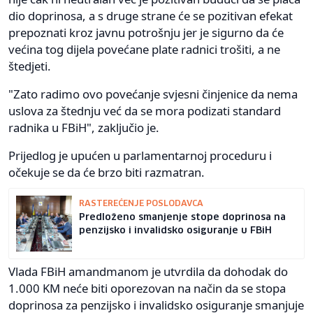
dio doprinosa, a s druge strane će se pozitivan efekat
prepoznati kroz javnu potrošnju jer je sigurno da će
većina tog dijela povećane plate radnici trošiti, a ne
štedjeti.
"Zato radimo ovo povećanje svjesni činjenice da nema
uslova za štednju već da se mora podizati standard
radnika u FBiH", zaključio je.
Prijedlog je upućen u parlamentarnoj proceduru i
očekuje se da će brzo biti razmatran.
RASTEREĆENJE POSLODAVCA
Predloženo smanjenje stope doprinosa na
penzijsko i invalidsko osiguranje u FBiH
Vlada FBiH amandmanom je utvrdila da dohodak do
1.000 KM neće biti oporezovan na način da se stopa
doprinosa za penzijsko i invalidsko osiguranje smanjuje