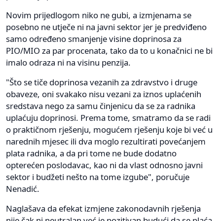
Novim prijedlogom niko ne gubi, a izmjenama se
posebno ne utječe ni na javni sektor jer je predviđeno
samo određeno smanjenje visine doprinosa za
PIO/MIO za par procenata, tako da to u konačnici ne bi
imalo odraza ni na visinu penzija.
"Što se tiče doprinosa vezanih za zdravstvo i druge
obaveze, oni svakako nisu vezani za iznos uplaćenih
sredstava nego za samu činjenicu da se za radnika
uplaćuju doprinosi. Prema tome, smatramo da se radi
o praktičnom rješenju, mogućem rješenju koje bi već u
narednih mjesec ili dva moglo rezultirati povećanjem
plata radnika, a da pri tome ne bude dodatno
opterećen poslodavac, kao ni da vlast odnosno javni
sektor i budžeti nešto na tome izgube", poručuje
Nenadić.
Naglašava da efekat izmjene zakonodavnih rješenja
nije čak ni neutralan već je pozitivan budući da se plaća