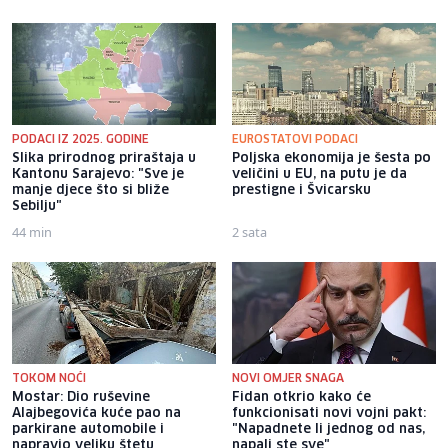
PODACI IZ 2025. GODINE
EUROSTATOVI PODACI
Slika prirodnog priraštaja u
Poljska ekonomija je šesta po
Kantonu Sarajevo: "Sve je
veličini u EU, na putu je da
manje djece što si bliže
prestigne i Švicarsku
Sebilju"
44 min
2 sata
TOKOM NOĆI
NOVI OMJER SNAGA
Mostar: Dio ruševine
Fidan otkrio kako će
Alajbegovića kuće pao na
funkcionisati novi vojni pakt:
parkirane automobile i
"Napadnete li jednog od nas,
napravio veliku štetu
napali ste sve"