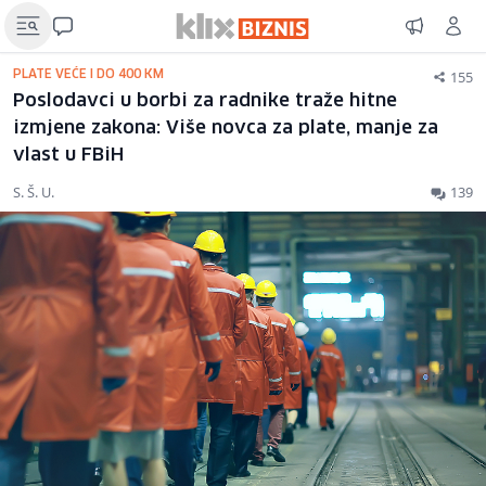
155
PLATE VEĆE I DO 400 KM
Poslodavci u borbi za radnike traže hitne
izmjene zakona: Više novca za plate, manje za
vlast u FBiH
S. Š. U.
139