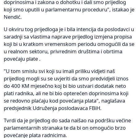
doprinosima i zakona o dohotku i dali smo prijedlog
koji smo uputili u parlamentarnu proceduru", istakao je
Nendić.
U okviru tog prijedloga je i bila intencija da poslodavci u
saradnji sa vlastima naprave prijedlog izmjena propisa
koji bi u kratkom vremenskom periodu omogućili da se
u realnom sektoru, privrednim društima i obrtima
povećaju plate .
"U tom smislu svi koji su imali priliku vidjeti naš
prijedlog mogli su se uvjeriti da smo predvidjeli iznos
do 400 KM mjesečno koj bi bio ustvari dodatak neto
plati radnika, ali ne bi bio opterećen doprinosima koji
se redovno plaćaju kod povećanja plata", naglašava
predsjednik Udruženja poslodavaca FBiH.
Tvrdi da je prijedlog do sada naišao na podršku većine
parlamentarnih stranaka te da bi on omogućio brzo
povećanje plata radnicima.