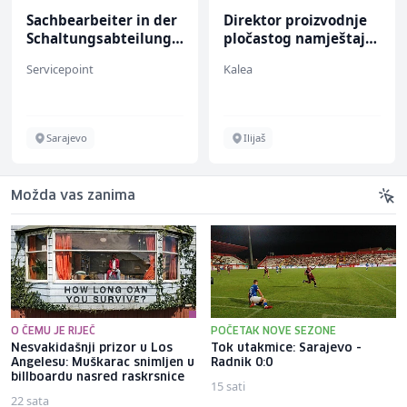
Sachbearbeiter in der
Direktor proizvodnje
Schaltungsabteilung
pločastog namještaja
(m/w)
(m/ž)
Servicepoint
Kalea
Sarajevo
Ilijaš
Možda vas zanima
O ČEMU JE RIJEČ
POČETAK NOVE SEZONE
Nesvakidašnji prizor u Los
Tok utakmice: Sarajevo -
Angelesu: Muškarac snimljen u
Radnik 0:0
billboardu nasred raskrsnice
15 sati
22 sata