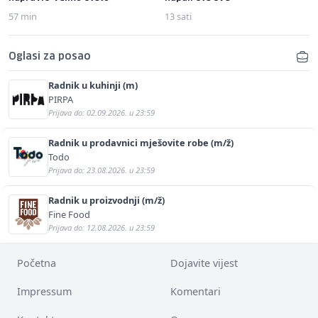
57 min
13 sati
Oglasi za posao
Radnik u kuhinji (m)
PIRPA
Prijava do: 02.09.2026. u 23:59
Radnik u prodavnici mješovite robe (m/ž)
Todo
Prijava do: 23.08.2026. u 23:59
Radnik u proizvodnji (m/ž)
Fine Food
Prijava do: 12.08.2026. u 23:59
Početna
Dojavite vijest
Impressum
Komentari