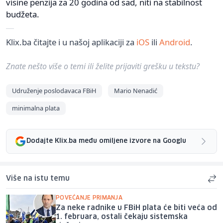
visine penzija za 20 godina od sad, niti na stabilnost
budžeta.
Klix.ba čitajte i u našoj aplikaciji za
iOS
ili
Android
.
Znate nešto više o temi ili želite prijaviti grešku u tekstu?
Udruženje poslodavaca FBiH
Mario Nenadić
minimalna plata
Dodajte Klix.ba među omiljene izvore na Googlu
Više na istu temu
POVEĆANJE PRIMANJA
Za neke radnike u FBiH plata će biti veća od
1. februara, ostali čekaju sistemska