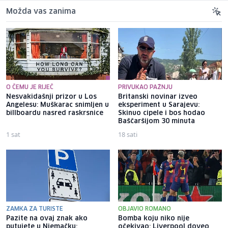
Možda vas zanima
O ČEMU JE RIJEČ
PRIVUKAO PAŽNJU
Nesvakidašnji prizor u Los
Britanski novinar izveo
Angelesu: Muškarac snimljen u
eksperiment u Sarajevu:
billboardu nasred raskrsnice
Skinuo cipele i bos hodao
Baščaršijom 30 minuta
1 sat
18 sati
ZAMKA ZA TURISTE
OBJAVIO ROMANO
Pazite na ovaj znak ako
Bomba koju niko nije
putujete u Njemačku:
očekivao: Liverpool doveo