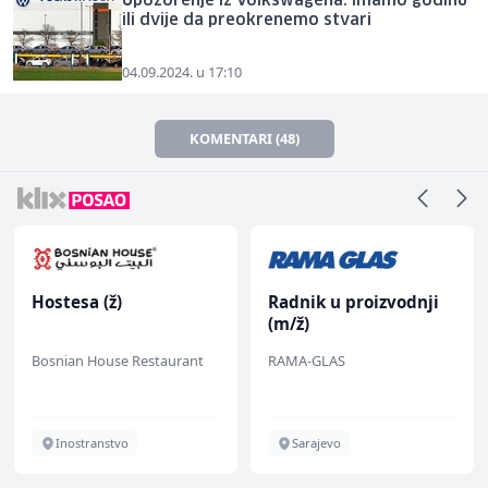
Upozorenje iz Volkswagena: Imamo godinu
ili dvije da preokrenemo stvari
04.09.2024. u 17:10
KOMENTARI (48)
Hostesa (ž)
Radnik u proizvodnji
(m/ž)
Bosnian House Restaurant
RAMA-GLAS
Inostranstvo
Sarajevo