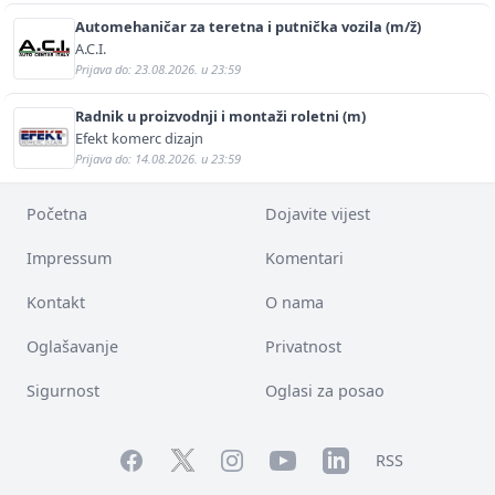
Automehaničar za teretna i putnička vozila (m/ž)
A.C.I.
Prijava do: 23.08.2026. u 23:59
Radnik u proizvodnji i montaži roletni (m)
Efekt komerc dizajn
Prijava do: 14.08.2026. u 23:59
Početna
Dojavite vijest
Impressum
Komentari
Kontakt
O nama
Oglašavanje
Privatnost
Sigurnost
Oglasi za posao
Facebook
YouTube
LinkedIn
Twitter
Instagram
RSS