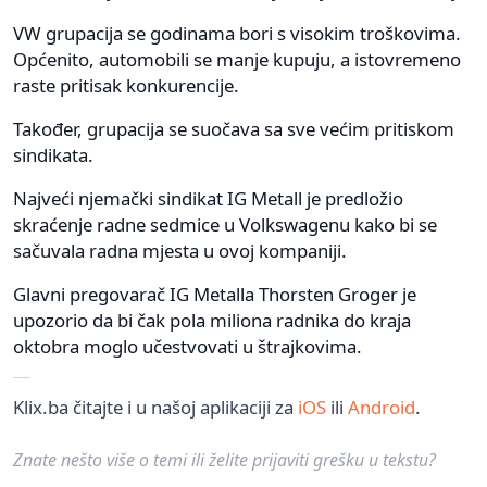
VW grupacija se godinama bori s visokim troškovima.
Općenito, automobili se manje kupuju, a istovremeno
raste pritisak konkurencije.
Također, grupacija se suočava sa sve većim pritiskom
sindikata.
Najveći njemački sindikat IG Metall je predložio
skraćenje radne sedmice u Volkswagenu kako bi se
sačuvala radna mjesta u ovoj kompaniji.
Glavni pregovarač IG Metalla Thorsten Groger je
upozorio da bi čak pola miliona radnika do kraja
oktobra moglo učestvovati u štrajkovima.
Klix.ba čitajte i u našoj aplikaciji za
iOS
ili
Android
.
Znate nešto više o temi ili želite prijaviti grešku u tekstu?