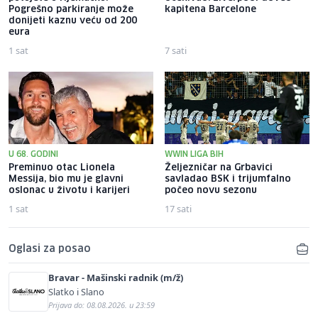
Pogrešno parkiranje može
kapitena Barcelone
donijeti kaznu veću od 200
eura
1 sat
7 sati
U 68. GODINI
WWIN LIGA BIH
Preminuo otac Lionela
Željezničar na Grbavici
Messija, bio mu je glavni
savladao BSK i trijumfalno
oslonac u životu i karijeri
počeo novu sezonu
1 sat
17 sati
Oglasi za posao
Bravar - Mašinski radnik (m/ž)
Slatko i Slano
Prijava do: 08.08.2026. u 23:59