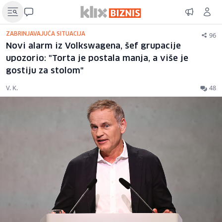
96
ZABRINJAVAJUĆA SITUACIJA
Novi alarm iz Volkswagena, šef grupacije
upozorio: "Torta je postala manja, a više je
gostiju za stolom"
V. K.
48