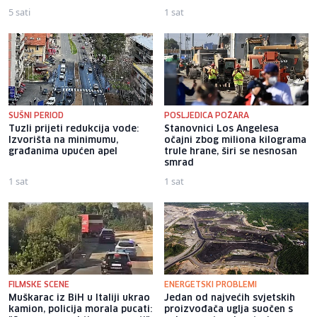
5 sati
1 sat
SUŠNI PERIOD
POSLJEDICA POŽARA
Tuzli prijeti redukcija vode:
Stanovnici Los Angelesa
Izvorišta na minimumu,
očajni zbog miliona kilograma
građanima upućen apel
trule hrane, širi se nesnosan
smrad
1 sat
1 sat
FILMSKE SCENE
ENERGETSKI PROBLEMI
Muškarac iz BiH u Italiji ukrao
Jedan od najvećih svjetskih
kamion, policija morala pucati:
proizvođača uglja suočen s