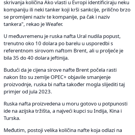
skrivanja količina Ako vlasti u Evropi identificiraju neku
kompaniju ili neki tanker koji krši sankcije, prilično brzo
se promijeni naziv te kompanije, pa čak i naziv
tankera", rekao je Weafer.
U međuvremenu je ruska nafta Ural nudila popust,
trenutno oko 10 dolara po barelu u usporedbi s
referentnom sirovom naftom Brent, ali u proljeće je
bila 35 do 40 dolara jeftinija.
Budući da je cijena sirove nafte Brent počela rasti
nakon što su zemlje OPEC+ objavile smanjenje
proizvodnje, ruska bi nafta također mogla slijediti taj
primjer od jula 2023.
Ruska nafta proizvedena u moru gotovo u potpunosti
ide na azijska tržišta, a najveći kupci su Indija, Kina i
Turska.
Međutim, postoji velika količina nafte koja odlazi na