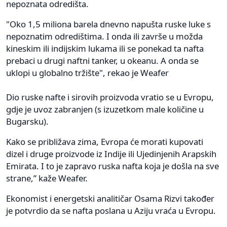
nepoznata odredišta.
"Oko 1,5 miliona barela dnevno napušta ruske luke s
nepoznatim odredištima. I onda ili završe u možda
kineskim ili indijskim lukama ili se ponekad ta nafta
prebaci u drugi naftni tanker, u okeanu. A onda se
uklopi u globalno tržište", rekao je Weafer
Dio ruske nafte i sirovih proizvoda vratio se u Evropu,
gdje je uvoz zabranjen (s izuzetkom male količine u
Bugarsku).
Kako se približava zima, Evropa će morati kupovati
dizel i druge proizvode iz Indije ili Ujedinjenih Arapskih
Emirata. I to je zapravo ruska nafta koja je došla na sve
strane,” kaže Weafer.
Ekonomist i energetski analitičar Osama Rizvi također
je potvrdio da se nafta poslana u Aziju vraća u Evropu.