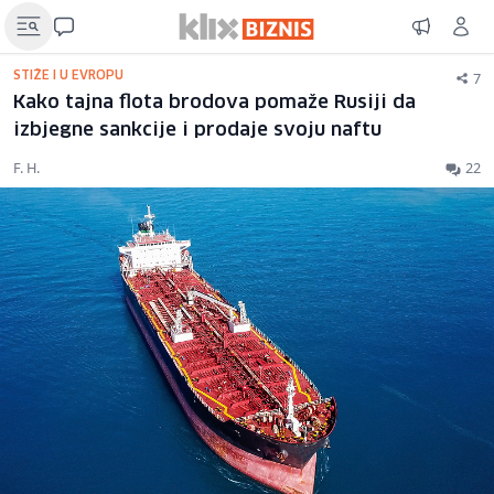
7
STIŽE I U EVROPU
Kako tajna flota brodova pomaže Rusiji da
izbjegne sankcije i prodaje svoju naftu
F. H.
22