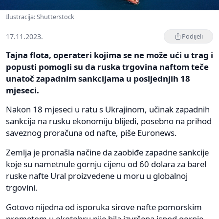
Ilustracija: Shutterstock
17.11.2023.
Podijeli
Tajna flota, operateri kojima se ne može ući u trag i
popusti pomogli su da ruska trgovina naftom teče
unatoč zapadnim sankcijama u posljednjih 18
mjeseci.
Nakon 18 mjeseci u ratu s Ukrajinom, učinak zapadnih
sankcija na rusku ekonomiju blijedi, posebno na prihod
saveznog proračuna od nafte, piše Euronews.
Zemlja je pronašla načine da zaobiđe zapadne sankcije
koje su nametnule gornju cijenu od 60 dolara za barel
ruske nafte Ural proizvedene u moru u globalnoj
trgovini.
Gotovo nijedna od isporuka sirove nafte pomorskim
prometom u okotobru nije bila izvršena ispod gornje