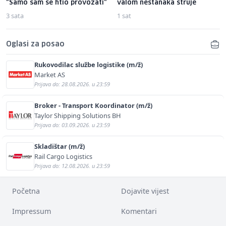
"Samo sam se htio provozati"
valom nestanaka struje
3 sata
1 sat
Oglasi za posao
Rukovodilac službe logistike (m/ž)
Market AS
Prijava do: 28.08.2026. u 23:59
Broker - Transport Koordinator (m/ž)
Taylor Shipping Solutions BH
Prijava do: 03.09.2026. u 23:59
Skladištar (m/ž)
Rail Cargo Logistics
Prijava do: 12.08.2026. u 23:59
Početna
Dojavite vijest
Impressum
Komentari