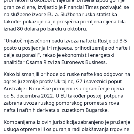
granice cijene, izvijestio je Financial Times pozivajući se
na službene izvore EU-a. Službena ruska statistika
također pokazuje da je prosječna primljena cijena bila
iznad 80 dolara po barelu u oktobru.
"Unatoč mjesečnom padu izvoza nafte iz Rusije od 3-5
posto u posljednja tri mjeseca, prihodi zemlje od nafte i
dalje su porasli", rekao je ekonomist i energetski
analitičar Osama Rizvi za Euronews Business.
Kako bi smanjili prihode od ruske nafte kao odgovor na
agresiju zemlje protiv Ukrajine, G7 i saveznici poput
Australije i Norveške primijenili su ograničenje cijena
od 5. decembra 2022. U EU također postoji potpuna
zabrana uvoza ruskog pomorskog prometa sirova
nafta i naftnih derivata s izuzetkom Bugarske.
Kompanijama iz ovih jurisdikcija zabranjeno je pružanje
usluga otpreme ili osiguranja radi olakšavanja trgovine