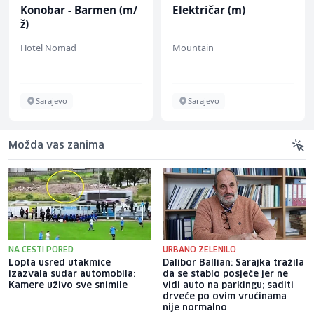
Konobar - Barmen (m/
Električar (m)
ž)
Hotel Nomad
Mountain
Sarajevo
Sarajevo
Možda vas zanima
NA CESTI PORED
URBANO ZELENILO
Lopta usred utakmice
Dalibor Ballian: Sarajka tražila
izazvala sudar automobila:
da se stablo posječe jer ne
Kamere uživo sve snimile
vidi auto na parkingu; saditi
drveće po ovim vrućinama
nije normalno