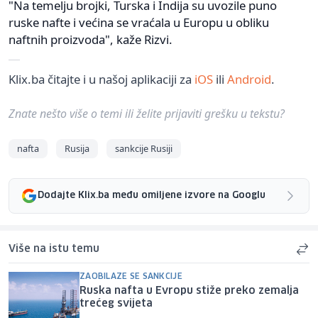
"Na temelju brojki, Turska i Indija su uvozile puno
ruske nafte i većina se vraćala u Europu u obliku
naftnih proizvoda", kaže Rizvi.
Klix.ba čitajte i u našoj aplikaciji za
iOS
ili
Android
.
Znate nešto više o temi ili želite prijaviti grešku u tekstu?
nafta
Rusija
sankcije Rusiji
Dodajte Klix.ba među omiljene izvore na Googlu
Više na istu temu
ZAOBILAZE SE SANKCIJE
Ruska nafta u Evropu stiže preko zemalja
trećeg svijeta