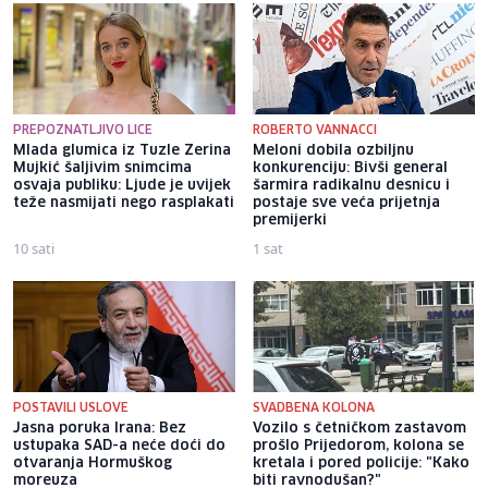
PREPOZNATLJIVO LICE
ROBERTO VANNACCI
Mlada glumica iz Tuzle Zerina
Meloni dobila ozbiljnu
Mujkić šaljivim snimcima
konkurenciju: Bivši general
osvaja publiku: Ljude je uvijek
šarmira radikalnu desnicu i
teže nasmijati nego rasplakati
postaje sve veća prijetnja
premijerki
10 sati
1 sat
POSTAVILI USLOVE
SVADBENA KOLONA
Jasna poruka Irana: Bez
Vozilo s četničkom zastavom
ustupaka SAD-a neće doći do
prošlo Prijedorom, kolona se
otvaranja Hormuškog
kretala i pored policije: "Kako
moreuza
biti ravnodušan?"