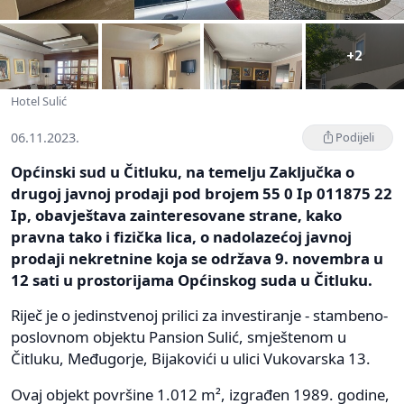
+2
Hotel Sulić
06.11.2023.
Podijeli
Općinski sud u Čitluku, na temelju Zaključka o
drugoj javnoj prodaji pod brojem 55 0 Ip 011875 22
Ip, obavještava zainteresovane strane, kako
pravna tako i fizička lica, o nadolazećoj javnoj
prodaji nekretnine koja se održava 9. novembra u
12 sati u prostorijama Općinskog suda u Čitluku.
Riječ je o jedinstvenoj prilici za investiranje - stambeno-
poslovnom objektu Pansion Sulić, smještenom u
Čitluku, Međugorje, Bijakovići u ulici Vukovarska 13.
Ovaj objekt površine 1.012 m², izgrađen 1989. godine,