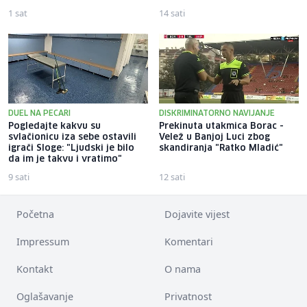
1 sat
14 sati
DUEL NA PECARI
DISKRIMINATORNO NAVIJANJE
Pogledajte kakvu su
Prekinuta utakmica Borac -
svlačionicu iza sebe ostavili
Velež u Banjoj Luci zbog
igrači Sloge: "Ljudski je bilo
skandiranja "Ratko Mladić"
da im je takvu i vratimo"
9 sati
12 sati
Početna
Dojavite vijest
Impressum
Komentari
Kontakt
O nama
Oglašavanje
Privatnost