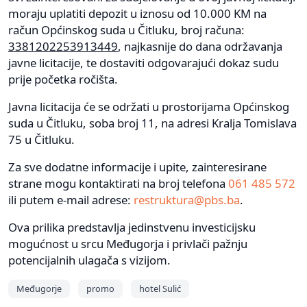
moraju uplatiti depozit u iznosu od 10.000 KM na
račun Općinskog suda u Čitluku, broj računa:
3381202253913449
, najkasnije do dana održavanja
javne licitacije, te dostaviti odgovarajući dokaz sudu
prije početka ročišta.
Javna licitacija će se održati u prostorijama Općinskog
suda u Čitluku, soba broj 11, na adresi Kralja Tomislava
75 u Čitluku.
Za sve dodatne informacije i upite, zainteresirane
strane mogu kontaktirati na broj telefona
061 485 572
ili putem e-mail adrese:
restruktura@pbs.ba
.
Ova prilika predstavlja jedinstvenu investicijsku
mogućnost u srcu Međugorja i privlači pažnju
potencijalnih ulagača s vizijom.
Međugorje
promo
hotel Sulić