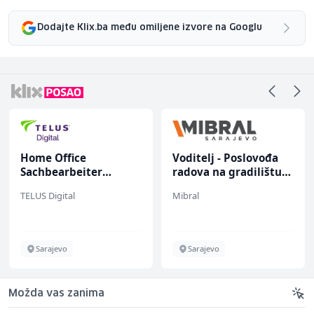
Dodajte Klix.ba među omiljene izvore na Googlu
Home Office
Voditelj - Poslovođa
Sachbearbeiter
radova na gradilištu
(m/w/d) für einen
(m/ž)
TELUS Digital
Mibral
bekannten deutschen
Energieversorger
Sarajevo
Sarajevo
Možda vas zanima