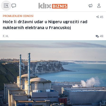
45
PROMIJENJENI ODNOSI
Hoće li državni udar u Nigeru ugroziti rad
nuklearnih elektrana u Francuskoj
F. H.
49