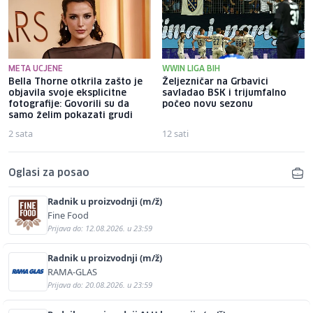
META UCJENE
WWIN LIGA BIH
Bella Thorne otkrila zašto je
Željezničar na Grbavici
objavila svoje eksplicitne
savladao BSK i trijumfalno
fotografije: Govorili su da
počeo novu sezonu
samo želim pokazati grudi
2 sata
12 sati
Oglasi za posao
Radnik u proizvodnji (m/ž)
Fine Food
Prijava do: 12.08.2026. u 23:59
Radnik u proizvodnji (m/ž)
RAMA-GLAS
Prijava do: 20.08.2026. u 23:59