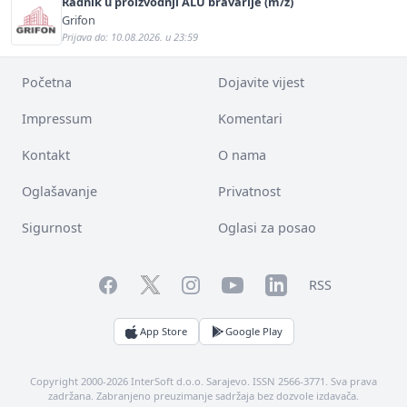
Radnik u proizvodnji ALU bravarije (m/ž)
Grifon
Prijava do: 10.08.2026. u 23:59
Početna
Dojavite vijest
Impressum
Komentari
Kontakt
O nama
Oglašavanje
Privatnost
Sigurnost
Oglasi za posao
Facebook
YouTube
LinkedIn
Twitter
Instagram
RSS
App Store
Google Play
Copyright 2000-2026 InterSoft d.o.o. Sarajevo. ISSN 2566-3771. Sva prava
zadržana. Zabranjeno preuzimanje sadržaja bez dozvole izdavača.