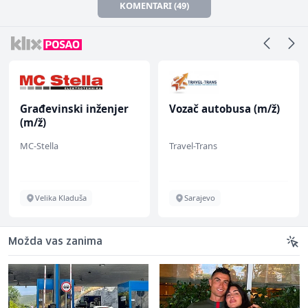
KOMENTARI (49)
Građevinski inženjer
Vozač autobusa (m/ž)
(m/ž)
MC-Stella
Travel-Trans
Velika Kladuša
Sarajevo
Možda vas zanima