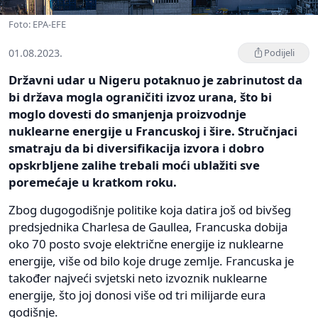
Foto: EPA-EFE
01.08.2023.
Podijeli
Državni udar u Nigeru potaknuo je zabrinutost da
bi država mogla ograničiti izvoz urana, što bi
moglo dovesti do smanjenja proizvodnje
nuklearne energije u Francuskoj i šire. Stručnjaci
smatraju da bi diversifikacija izvora i dobro
opskrbljene zalihe trebali moći ublažiti sve
poremećaje u kratkom roku.
Zbog dugogodišnje politike koja datira još od bivšeg
predsjednika Charlesa de Gaullea, Francuska dobija
oko 70 posto svoje električne energije iz nuklearne
energije, više od bilo koje druge zemlje. Francuska je
također najveći svjetski neto izvoznik nuklearne
energije, što joj donosi više od tri milijarde eura
godišnje.