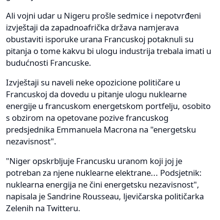
Ali vojni udar u Nigeru prošle sedmice i nepotvrđeni
izvještaji da zapadnoafrička država namjerava
obustaviti isporuke urana Francuskoj potaknuli su
pitanja o tome kakvu bi ulogu industrija trebala imati u
budućnosti Francuske.
Izvještaji su naveli neke opozicione političare u
Francuskoj da dovedu u pitanje ulogu nuklearne
energije u francuskom energetskom portfelju, osobito
s obzirom na opetovane pozive francuskog
predsjednika Emmanuela Macrona na "energetsku
nezavisnost".
"Niger opskrbljuje Francusku uranom koji joj je
potreban za njene nuklearne elektrane... Podsjetnik:
nuklearna energija ne čini energetsku nezavisnost",
napisala je Sandrine Rousseau, ljevičarska političarka
Zelenih na Twitteru.