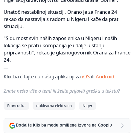
Unatoč nestabilnoj situaciji, Orano je za France 24
rekao da nastavlja s radom u Nigeru i kaže da prati
situaciju.
"Sigurnost svih naših zaposlenika u Nigeru i naših
lokacija se prati i kompanija je i dalje u stanju
pripravnosti", rekao je glasnogovornik Orana za France
24.
Klix.ba čitajte i u našoj aplikaciji za
iOS
ili
Android
.
Znate nešto više o temi ili želite prijaviti grešku u tekstu?
Francuska
nuklearna elektrana
Niger
Dodajte Klix.ba među omiljene izvore na Googlu