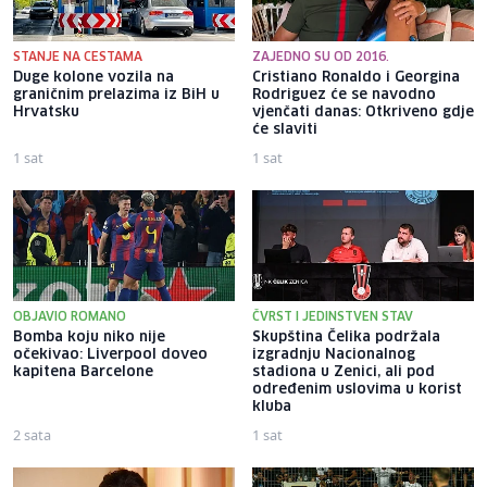
STANJE NA CESTAMA
ZAJEDNO SU OD 2016.
Duge kolone vozila na
Cristiano Ronaldo i Georgina
graničnim prelazima iz BiH u
Rodriguez će se navodno
Hrvatsku
vjenčati danas: Otkriveno gdje
će slaviti
1 sat
1 sat
OBJAVIO ROMANO
ČVRST I JEDINSTVEN STAV
Bomba koju niko nije
Skupština Čelika podržala
očekivao: Liverpool doveo
izgradnju Nacionalnog
kapitena Barcelone
stadiona u Zenici, ali pod
određenim uslovima u korist
kluba
2 sata
1 sat