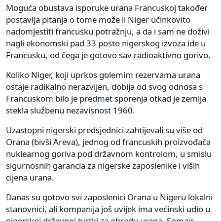
Moguća obustava isporuke urana Francuskoj također
postavlja pitanja o tome može li Niger učinkovito
nadomjestiti francusku potražnju, a da i sam ne doživi
nagli ekonomski pad 33 posto nigerskog izvoza ide u
Francusku, od čega je gotovo sav radioaktivno gorivo.
Koliko Niger, koji uprkos golemim rezervama urana
ostaje radikalno nerazvijen, dobija od svog odnosa s
Francuskom bilo je predmet sporenja otkad je zemlja
stekla službenu nezavisnost 1960.
Uzastopni nigerski predsjednici zahtijevali su više od
Orana (bivši Areva), jednog od francuskih proizvođača
nuklearnog goriva pod državnom kontrolom, u smislu
sigurnosnih garancia za nigerske zaposlenike i viših
cijena urana.
Danas su gotovo svi zaposlenici Orana u Nigeru lokalni
stanovnici, ali kompanija još uvijek ima većinski udio u
nigerskoj državnoj tvrtki za obradu urana, Somaïr.