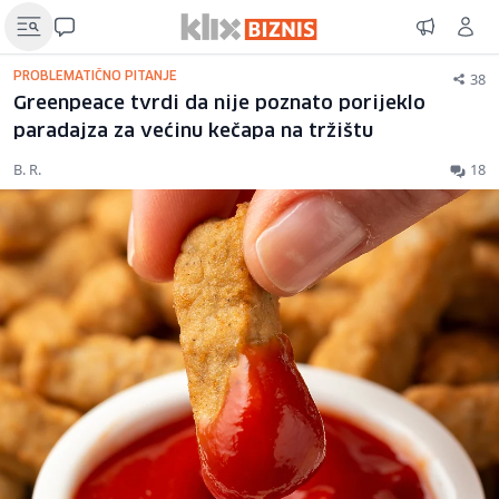
38
PROBLEMATIČNO PITANJE
Greenpeace tvrdi da nije poznato porijeklo
paradajza za većinu kečapa na tržištu
B. R.
18