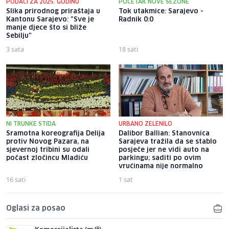
PODACI ZA 2025. GODINU
POČETAK NOVE SEZONE
Slika prirodnog priraštaja u
Tok utakmice: Sarajevo -
Kantonu Sarajevo: "Sve je
Radnik 0:0
manje djece što si bliže
Sebilju"
3 sata
18 sati
NI TRUNKE STIDA
URBANO ZELENILO
Sramotna koreografija Delija
Dalibor Ballian: Stanovnica
protiv Novog Pazara, na
Sarajeva tražila da se stablo
sjevernoj tribini su odali
posječe jer ne vidi auto na
počast zločincu Mladiću
parkingu; saditi po ovim
vrućinama nije normalno
16 sati
1 sat
Oglasi za posao
Komercijalista (m/ž)