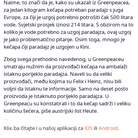
Naime, to znači da je, kako su ukazali iz Greenpeacea,
za jedan kilogram kečapa potreban paradajz s juga
Evrope, za čiji je uzgoj potrebno potrošiti čak 500 litara
vode. Svjetski prosjek iznosi 214 litara. S obzirom na to
koliko je vode potrebno za uzgoj paradajza, ovaj uzgoj
je jako problematično pitanje. Osim toga, mnogo je
kečapa čiji paradajz je uzgojen u Kini.
Zbog svega prethodno navedenog, u Greenpeaceu
smatraju nužnim da proizvođači kečapa na ambalaži
istaknu porijeklo paradajza. Naveli su da veliki
proizvođači, među kojima su Felix i Heinz, nisu bili
voljni da istaknu te informacije. Samo na deset posto
proizvoda je istaknuto porijeklo paradajza. U
Greenpeacu su konstatirali i to da kečap sadrži i veliku
količinu šećera, piše austrijski list Heute.
Klix.ba čitajte i u našoj aplikaciji za
iOS
ili
Android
.