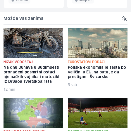
Možda vas zanima
NIZAK VODOSTAJ
EUROSTATOVI PODACI
Na dnu Dunava u Budimpešti
Poljska ekonomija je šesta po
pronađeni posmrtni ostaci
veličini u EU, na putu je da
njemačkih vojnika i motocikl
prestigne i Švicarsku
iz Drugog svjetskog rata
5 sati
12 min