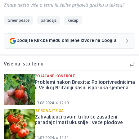
Znate nešto više o temi ili želite prijaviti grešku u tekstu?
Greenpeace
paradajz
kečap
Dodajte Klix.ba među omiljene izvore na Googlu
Više na istu temu
POJAČANE KONTROLE
Problemi nakon Brexita: Poljoprivrednicima
u Velikoj Britaniji kasni isporuka sjemena
13.08.2024. u 12:13
ISPROBAJTE GA
Zahvaljujući ovom triku će zasađeni
paradajz imati ukusnije i veće plodove
11.07.2024. u 12:11