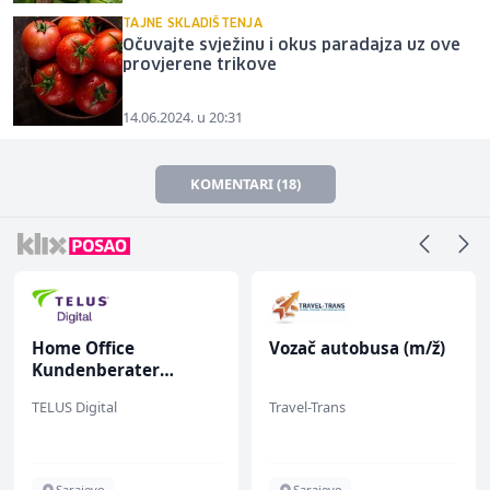
TAJNE SKLADIŠTENJA
Očuvajte svježinu i okus paradajza uz ove
provjerene trikove
14.06.2024. u 20:31
KOMENTARI (18)
Home Office
Vozač autobusa (m/ž)
Kundenberater
(m/w/d) für Vattenfall
TELUS Digital
Travel-Trans
Sarajevo
Sarajevo