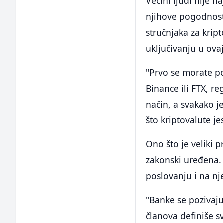
Većini ljudi nije n
njihove pogodnosti
stručnjaka za kript
uključivanju u ovaj
"Prvo se morate po
Binance ili FTX, re
način, a svakako je
što kriptovalute je
Ono što je veliki p
zakonski uređena.
poslovanju i na nj
"Banke se pozivaj
članova definiše s