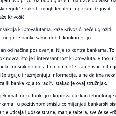
ijelu ovu priču, da budu glasniji i da traže od vlasti d
ski reguliše kako bi mogli legalno kupovati i trgovati
aže Krivošić.
akcija kriptovalutama, kaže Krivošić, neće ugroziti
, nego će banke samo dobiti konkurenciju.
dan od načina poslovanja. Nije to kontra bankama. To
k novca, što je i interesantnost kriptovaluta. Bitno u 
neki korisnik dobiti, a to je da može slati novac jeftinij
še trguju i razmjenjuju informacije, a ne da ima neka
a ili banka koja to radi", istakao je ovaj stručnjak.
jek imati neku funkciju i kriptovalute kao tehnologije 
ankama i u pozitivnom smislu će mijenjati bankarski si
je uticaja ljudske strane, manje šaltera, sve će se vrš