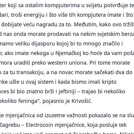
er koji sa ostalim kompjuterima u svijetu potvrđuje t
dari, troši energiju i što više tih kompjutera imate i što
to dobijate veću nagradu za to. Međutim, kako ovo tržiš
od nas onda morate prodavati na nekim svjetskim ber
 imamo veliku dijasporu kojoj bi to mnogo značilo i
er, ako imate nekoga u Njemačkoj ko hoće da vam poša
 mora uraditi preko western uniona. Pri tome morate
o za tu transakciju, a na novac morate sačekati dva do 
nke ušle u ovaj sistem i kada bismo imali kripto
ces bi bio znatno brži i jeftiniji – trajao bi nekoliko
koliko feninga", pojasnio je Krivošić.
je mjenjačnica od izuzetne važnosti pokazalo se na sl
Zagrebu – Electrocoin mjenjačnice, koja posluje tek