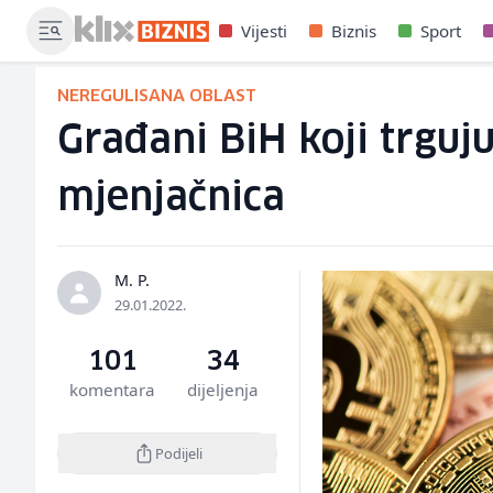
Vijesti
Biznis
Sport
NEREGULISANA OBLAST
Građani BiH koji trguj
mjenjačnica
M. P.
29.01.2022.
101
34
komentara
dijeljenja
Podijeli