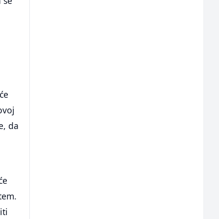
a se
 će
ovoj
e, da
će
stem.
iti