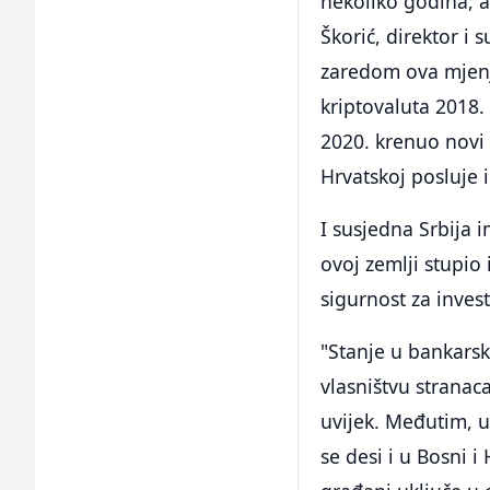
nekoliko godina, a
Škorić, direktor i 
zaredom ova mjenja
kriptovaluta 2018.
2020. krenuo novi 
Hrvatskoj posluje 
I susjedna Srbija 
ovoj zemlji stupio
sigurnost za invest
"Stanje u bankars
vlasništvu stranaca
uvijek. Međutim, 
se desi i u Bosni 