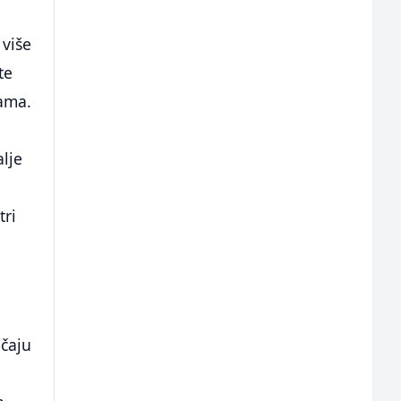
e
 više
te
zama.
lje
tri
učaju