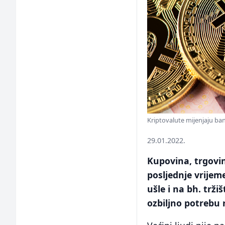
Kriptovalute mijenjaju ban
29.01.2022.
Kupovina, trgovin
posljednje vrijem
ušle i na bh. trži
ozbiljno potrebu 