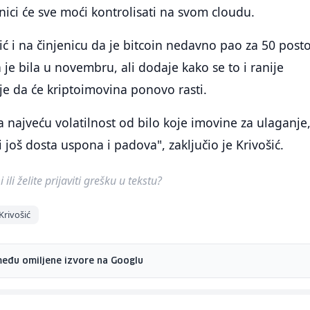
snici će sve moći kontrolisati na svom cloudu.
šić i na činjenicu da je bitcoin nedavno pao za 50 post
 je bila u novembru, ali dodaje kako se to i ranije
je da će kriptoimovina ponovo rasti.
 najveću volatilnost od bilo koje imovine za ulaganje,
i još dosta uspona i padova", zaključio je Krivošić.
ili želite prijaviti grešku u tekstu?
Krivošić
među omiljene izvore na Googlu