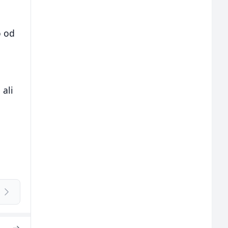
o od
 ali