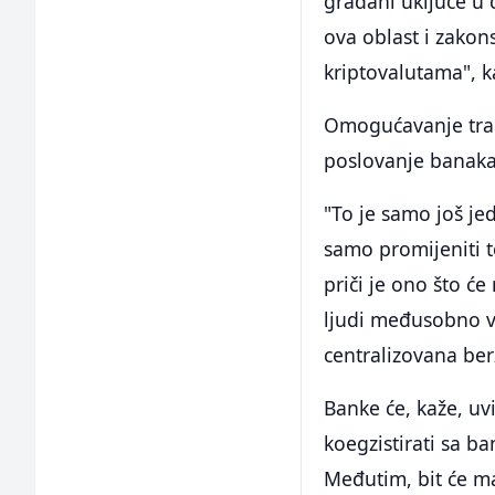
građani uključe u c
ova oblast i zakon
kriptovalutama", k
Omogućavanje trans
poslovanje banaka
"To je samo još je
samo promijeniti to
priči je ono što će 
ljudi međusobno vi
centralizovana berz
Banke će, kaže, uvi
koegzistirati sa b
Međutim, bit će man