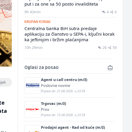
put i za one sa 50 posto invaliditeta
9h 43min
4
6
KRUPAN KORAK
Centralna banka BiH sutra predaje
aplikaciju za članstvo u SEPA-i, ključni korak
ka jeftinijim i bržim plaćanjima
10h 29min
26
59
Oglasi za posao
Agent u call centru (m/ž)
jeli
Poslovne novine
Prijava do: 21.08.2026. u 23:59
te
Trgovac (m/ž)
Prox
ata
Prijava do: 15.08.2026. u 23:59
Prodajni agent - Rad od kuće (m/ž)