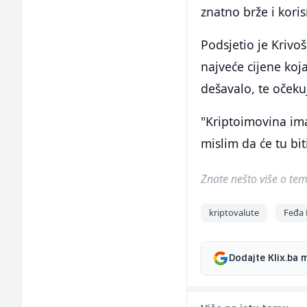
znatno brže i kori
Podsjetio je Krivo
najveće cijene koja
dešavalo, te očeku
"Kriptoimovina ima
mislim da će tu bit
Znate nešto više o temi 
kriptovalute
Feđa 
Dodajte Klix.ba 