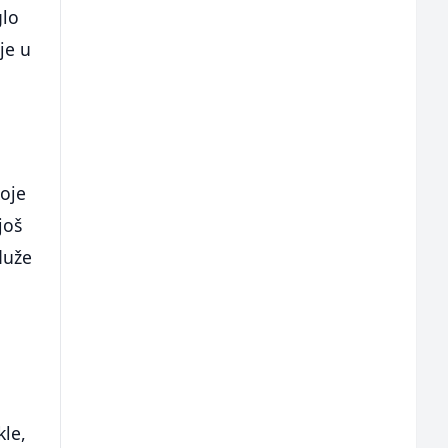
glo
je u
koje
još
duže
kle,