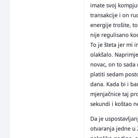
imate svoj kompjut
transakcije i on ru
energije trošite, 
nije regulisano k
To je šteta jer mi
olakšalo. Naprimj
novac, on to sada
platiti sedam post
dana. Kada bi i ba
mjenjačnice taj pro
sekundi i koštao ne
Da je uspostavljan
otvaranja jedne u 