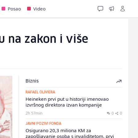
Posao
Video
u na zakon i više
Biznis
RAFAEL OLIVIERA
Heineken prvi put u historiji imenovao
izvršnog direktora izvan kompanije
2h 57min
0
0
JAVNI POZIVI FONDA
Osigurano 20,3 miliona KM za
zapošljavanje osoba s invaliditetom, prvi