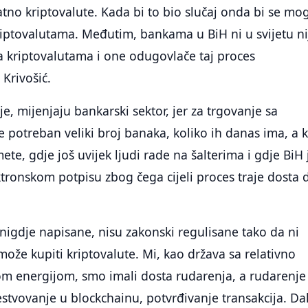
tno kriptovalute. Kada bi to bio slučaj onda bi se mo
riptovalutama. Međutim, bankama u BiH ni u svijetu ni
a kriptovalutama i one odugovlače taj proces
Krivošić.
e, mijenjaju bankarski sektor, jer za trgovanje sa
e potreban veliki broj banaka, koliko ih danas ima, a 
te, gdje još uvijek ljudi rade na šalterima i gdje BiH 
ronskom potpisu zbog čega cijeli proces traje dosta 
 nigdje napisane, nisu zakonski regulisane tako da ni
ože kupiti kriptovalute. Mi, kao država sa relativno
om energijom, smo imali dosta rudarenja, a rudarenje
tvovanje u blockchainu, potvrđivanje transakcija. Da