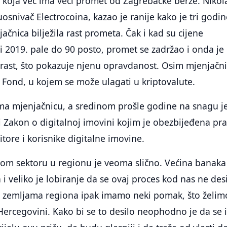
 koja već ima veći promet od Zagrebačke berze. Nikol
suosnivač Electrocoina, kazao je ranije kako je tri godi
čnica bilježila rast prometa. Čak i kad su cijene
 i 2019. pale do 90 posto, promet se zadržao i onda je
rast, što pokazuje njenu opravdanost. Osim mjenjačni
i Fond, u kojem se može ulagati u kriptovalute.
ima mjenjačnicu, a sredinom prošle godine na snagu j
 i Zakon o digitalnoj imovini kojim je obezbijeđena pr
itore i korisnike digitalne imovine.
kom sektoru u regionu je veoma slično. Većina banaka 
 i veliko je lobiranje da se ovaj proces kod nas ne desi
u zemljama regiona ipak imamo neki pomak, što želim
i Hercegovini. Kako bi se to desilo neophodno je da se 