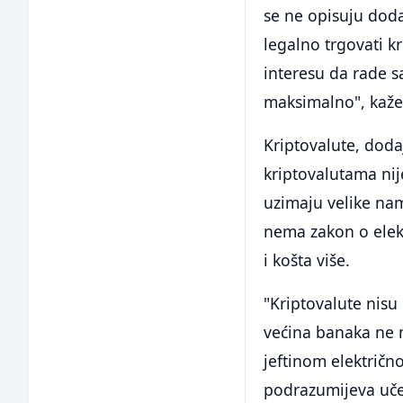
se ne opisuju doda
legalno trgovati k
interesu da rade s
maksimalno", kaže 
Kriptovalute, dodaj
kriptovalutama nij
uzimaju velike name
nema zakon o elekt
i košta više.
"Kriptovalute nisu
većina banaka ne m
jeftinom električn
podrazumijeva učes