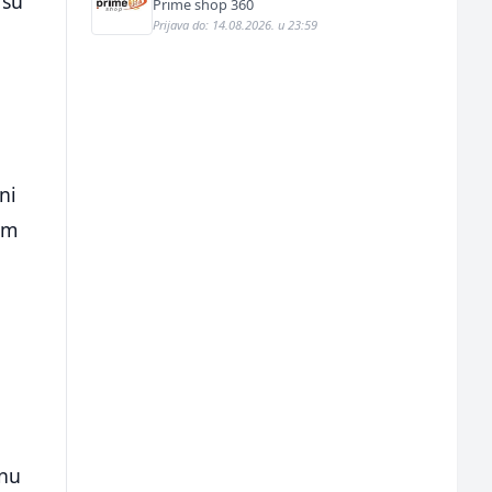
 su
Prime shop 360
Prijava do: 14.08.2026. u 23:59
ni
im
onu