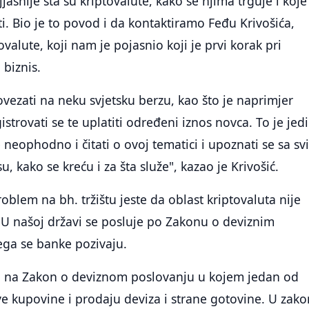
ajjasnije šta su kriptovalute, kako se njima trguje i koje
. Bio je to povod i da kontaktiramo Feđu Krivošića,
ovalute, koji nam je pojasnio koji je prvi korak pri
 biznis.
vezati na neku svjetsku berzu, kao što je naprimjer
gistrovati se te uplatiti određeni iznos novca. To je jedi
 neophodno i čitati o ovoj tematici i upoznati se sa sv
su, kako se kreću i za šta služe", kazao je Krivošić.
roblem na bh. tržištu jeste da oblast kriptovaluta nije
 U našoj državi se posluje po Zakonu o deviznim
ega se banke pozivaju.
u na Zakon o deviznom poslovanju u kojem jedan od
ve kupovine i prodaju deviza i strane gotovine. U zak