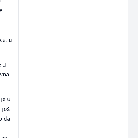
a
ne
ce, u
e u
avna
je u
 još
o da
i