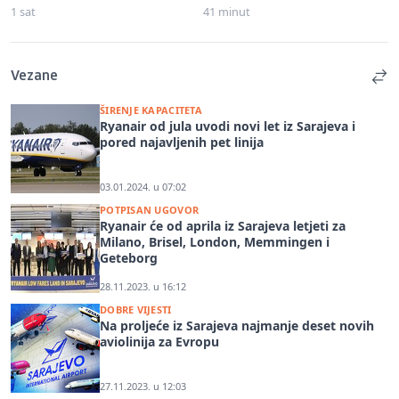
1 sat
41 minut
Vezane
ŠIRENJE KAPACITETA
Ryanair od jula uvodi novi let iz Sarajeva i
pored najavljenih pet linija
03.01.2024. u 07:02
POTPISAN UGOVOR
Ryanair će od aprila iz Sarajeva letjeti za
Milano, Brisel, London, Memmingen i
Geteborg
28.11.2023. u 16:12
DOBRE VIJESTI
Na proljeće iz Sarajeva najmanje deset novih
aviolinija za Evropu
27.11.2023. u 12:03