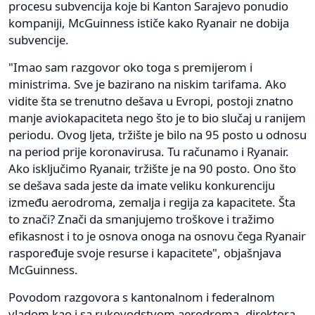
procesu subvencija koje bi Kanton Sarajevo ponudio
kompaniji, McGuinness ističe kako Ryanair ne dobija
subvencije.
"Imao sam razgovor oko toga s premijerom i
ministrima. Sve je bazirano na niskim tarifama. Ako
vidite šta se trenutno dešava u Evropi, postoji znatno
manje aviokapaciteta nego što je to bio slučaj u ranijem
periodu. Ovog ljeta, tržište je bilo na 95 posto u odnosu
na period prije koronavirusa. Tu računamo i Ryanair.
Ako isključimo Ryanair, tržište je na 90 posto. Ono što
se dešava sada jeste da imate veliku konkurenciju
između aerodroma, zemalja i regija za kapacitete. Šta
to znači? Znači da smanjujemo troškove i tražimo
efikasnost i to je osnova onoga na osnovu čega Ryanair
raspoređuje svoje resurse i kapacitete", objašnjava
McGuinness.
Povodom razgovora s kantonalnom i federalnom
vladom kao i sa rukovodstvom aerodroma, direktora