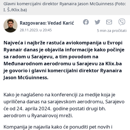
Glavni komercijalni direktor Ryanaira Jason McGuinness (Foto:
I. Š./Klix.ba)
Facebook
Twitter
Email
V
Razgovarao: Vedad Karić
28.11.2023. u 20:45
5 min za pročitati
Najveća i najbrže rastuća aviokompanija u Evropi
Ryanair danas je objavila informacije kako počinje
sa radom u Sarajevu, a tim povodom na
Međunarodnom aerodromu u Sarajevu za Klix.ba
je govorio i glavni komercijalni direktor Ryanaira
Jason McGuinness.
Kako je naglašeno na konferenciji za medije koja je
upriličena danas na sarajevskom aerodromu, Sarajevo
će od 24. aprila 2024. godine postati drugi bh.
aerodrom u Ryanairovoj mreži.
Kompanija je najavila kako će ponuditi pet novih i