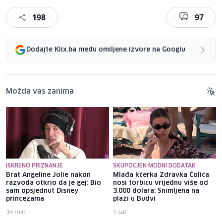
198
97
Dodajte Klix.ba među omiljene izvore na Googlu
Možda vas zanima
ISKRENO PRIZNANJE
SKUPOCJEN MODNI DODATAK
Brat Angeline Jolie nakon
Mlađa kćerka Zdravka Čolića
razvoda otkrio da je gej: Bio
nosi torbicu vrijednu više od
sam opsjednut Disney
3.000 dolara: Snimljena na
princezama
plaži u Budvi
34 min
1 sat