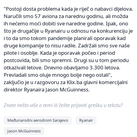
"Postoji dosta problema kada je riječ o nabavci dijelova.
Naručili smo 57 aviona za narednu godinu, ali možda
ih nećemo moći dobiti sve naredne godine. Ipak, ono
što je drugačije u Ryanairu u odnosu na konkurenciju je
i to da smo tokom pandemije planirali oporavak kad
druge kompanije to nisu radile. Zadržali smo sve naše
pilote i osoblje. Kada je oporavak počeo i period
postcovida, bili smo spremni. Drugi su u tom periodu
otkazivali letove. Dnevno obavljamo 3.300 letova.
Prevladali smo oluje mnogo bolje nego ostali",
zaključio je u razgovoru za Klix.ba glavni komercijalni
direktor Ryanaira Jason McGuinness.
Znate nešto više o temi ili želite prijaviti grešku u tekstu?
Međunarodni aerodrom Sarajevo
Ryanair
Jason McGuinness