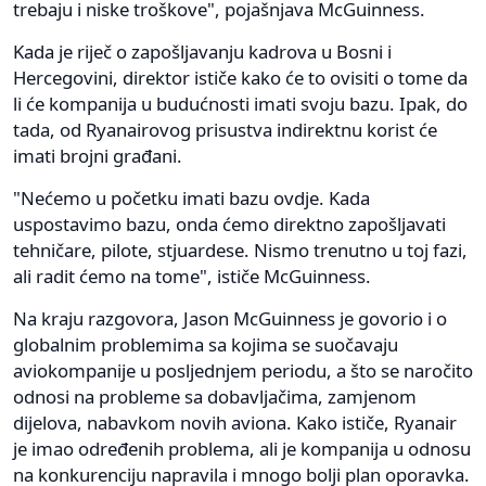
trebaju i niske troškove", pojašnjava McGuinness.
Kada je riječ o zapošljavanju kadrova u Bosni i
Hercegovini, direktor ističe kako će to ovisiti o tome da
li će kompanija u budućnosti imati svoju bazu. Ipak, do
tada, od Ryanairovog prisustva indirektnu korist će
imati brojni građani.
"Nećemo u početku imati bazu ovdje. Kada
uspostavimo bazu, onda ćemo direktno zapošljavati
tehničare, pilote, stjuardese. Nismo trenutno u toj fazi,
ali radit ćemo na tome", ističe McGuinness.
Na kraju razgovora, Jason McGuinness je govorio i o
globalnim problemima sa kojima se suočavaju
aviokompanije u posljednjem periodu, a što se naročito
odnosi na probleme sa dobavljačima, zamjenom
dijelova, nabavkom novih aviona. Kako ističe, Ryanair
je imao određenih problema, ali je kompanija u odnosu
na konkurenciju napravila i mnogo bolji plan oporavka.