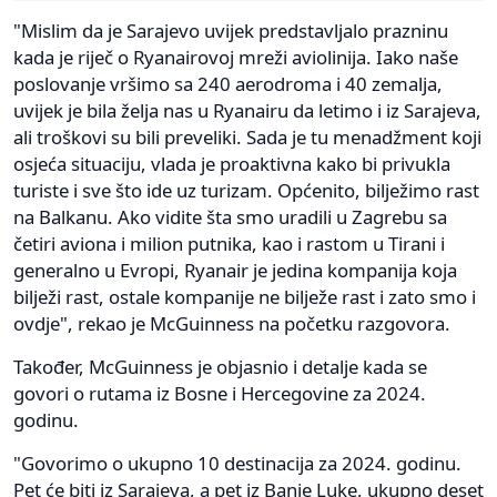
"Mislim da je Sarajevo uvijek predstavljalo prazninu
kada je riječ o Ryanairovoj mreži aviolinija. Iako naše
poslovanje vršimo sa 240 aerodroma i 40 zemalja,
uvijek je bila želja nas u Ryanairu da letimo i iz Sarajeva,
ali troškovi su bili preveliki. Sada je tu menadžment koji
osjeća situaciju, vlada je proaktivna kako bi privukla
turiste i sve što ide uz turizam. Općenito, bilježimo rast
na Balkanu. Ako vidite šta smo uradili u Zagrebu sa
četiri aviona i milion putnika, kao i rastom u Tirani i
generalno u Evropi, Ryanair je jedina kompanija koja
bilježi rast, ostale kompanije ne bilježe rast i zato smo i
ovdje", rekao je McGuinness na početku razgovora.
Također, McGuinness je objasnio i detalje kada se
govori o rutama iz Bosne i Hercegovine za 2024.
godinu.
"Govorimo o ukupno 10 destinacija za 2024. godinu.
Pet će biti iz Sarajeva, a pet iz Banje Luke, ukupno deset