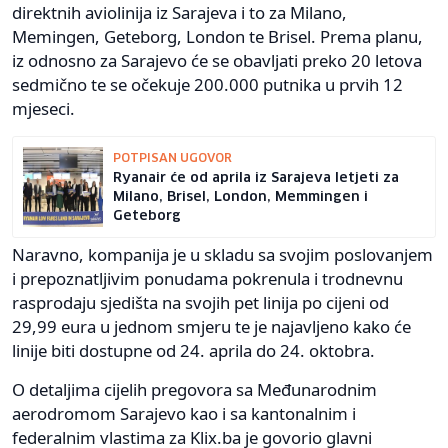
direktnih aviolinija iz Sarajeva i to za Milano,
Memingen, Geteborg, London te Brisel. Prema planu,
iz odnosno za Sarajevo će se obavljati preko 20 letova
sedmično te se očekuje 200.000 putnika u prvih 12
mjeseci.
POTPISAN UGOVOR
Ryanair će od aprila iz Sarajeva letjeti za
Milano, Brisel, London, Memmingen i
Geteborg
Naravno, kompanija je u skladu sa svojim poslovanjem
i prepoznatljivim ponudama pokrenula i trodnevnu
rasprodaju sjedišta na svojih pet linija po cijeni od
29,99 eura u jednom smjeru te je najavljeno kako će
linije biti dostupne od 24. aprila do 24. oktobra.
O detaljima cijelih pregovora sa Međunarodnim
aerodromom Sarajevo kao i sa kantonalnim i
federalnim vlastima za Klix.ba je govorio glavni