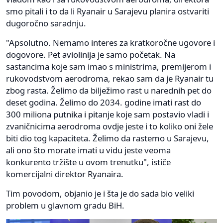
smo pitali i to da li Ryanair u Sarajevu planira ostvariti
dugoročno saradnju.
"Apsolutno. Nemamo interes za kratkoročne ugovore i
dogovore. Pet aviolinija je samo početak. Na
sastancima koje sam imao s ministrima, premijerom i
rukovodstvom aerodroma, rekao sam da je Ryanair tu
zbog rasta. Želimo da bilježimo rast u narednih pet do
deset godina. Želimo do 2034. godine imati rast do
300 miliona putnika i pitanje koje sam postavio vladi i
zvaničnicima aerodroma ovdje jeste i to koliko oni žele
biti dio tog kapaciteta. Želimo da rastemo u Sarajevu,
ali ono što morate imati u vidu jeste veoma
konkurento tržište u ovom trenutku", ističe
komercijalni direktor Ryanaira.
Tim povodom, objanio je i šta je do sada bio veliki
problem u glavnom gradu BiH.