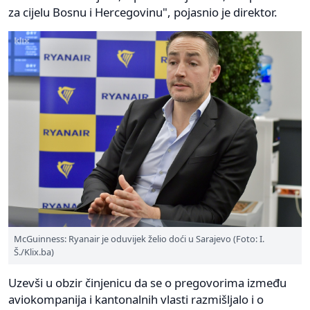
za cijelu Bosnu i Hercegovinu", pojasnio je direktor.
McGuinness: Ryanair je oduvijek želio doći u Sarajevo (Foto: I.
Š./Klix.ba)
Uzevši u obzir činjenicu da se o pregovorima između
aviokompanija i kantonalnih vlasti razmišljalo i o