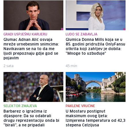
GRADI USPJEŠNU KARIJERU
LUDO SE ZABAVLJA
Glumac Adnan Alić osvaja
Glumica Donna Mills koja se u
mreže urnebesnim snimcima:
85. godini pridružila OnlyFansu
Navikavam se na to da me
otkrila koji zahtjev je dobila:
ljudi prepoznaju gdje god se
"Mnoge to uzbuđuje"
pojavim
2 sata
45 min
SELEKTOR ZMAJEVA
PAKLENE VRUĆINE
Barbarez o igračima iz
U Mostaru postignut
dijaspore: Da su odabrali
maksimum ovog ljeta:
drugu reprezentaciju onda bi
Izmjerena temperatura od 42,3
"birali", a ne pripadali
stepena Celzijusa