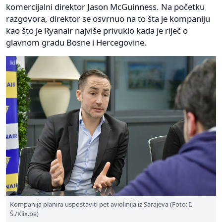
komercijalni direktor Jason McGuinness. Na početku
razgovora, direktor se osvrnuo na to šta je kompaniju
kao što je Ryanair najviše privuklo kada je riječ o
glavnom gradu Bosne i Hercegovine.
Kompanija planira uspostaviti pet aviolinija iz Sarajeva (Foto: I.
Š./Klix.ba)