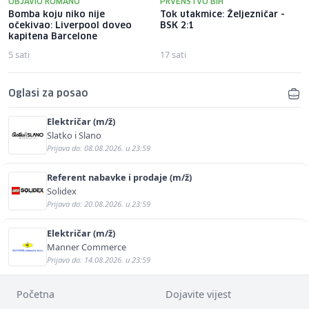
OBJAVIO ROMANO
PRVENSTVO BIH
Bomba koju niko nije
Tok utakmice: Željezničar -
očekivao: Liverpool doveo
BSK 2:1
kapitena Barcelone
5 sati
17 sati
Oglasi za posao
Električar (m/ž)
Slatko i Slano
Prijava do: 08.08.2026. u 23:59
Referent nabavke i prodaje (m/ž)
Solidex
Prijava do: 20.08.2026. u 23:59
Električar (m/ž)
Manner Commerce
Prijava do: 14.08.2026. u 23:59
Početna
Dojavite vijest