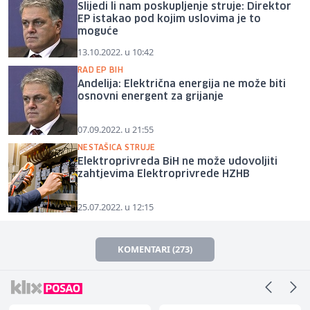
Slijedi li nam poskupljenje struje: Direktor
EP istakao pod kojim uslovima je to
moguće
13.10.2022. u 10:42
RAD EP BIH
Andelija: Električna energija ne može biti
osnovni energent za grijanje
07.09.2022. u 21:55
NESTAŠICA STRUJE
Elektroprivreda BiH ne može udovoljiti
zahtjevima Elektroprivrede HZHB
25.07.2022. u 12:15
KOMENTARI (273)