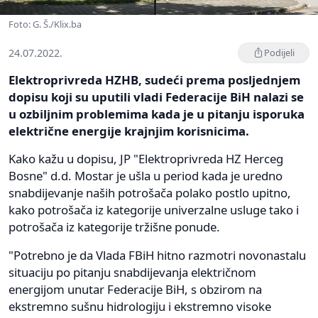
Foto: G. Š./Klix.ba
24.07.2022.
Podijeli
Elektroprivreda HZHB, sudeći prema posljednjem
dopisu koji su uputili vladi Federacije BiH nalazi se
u ozbiljnim problemima kada je u pitanju isporuka
električne energije krajnjim korisnicima.
Kako kažu u dopisu, JP "Elektroprivreda HZ Herceg
Bosne" d.d. Mostar je ušla u period kada je uredno
snabdijevanje naših potrošača polako postlo upitno,
kako potrošača iz kategorije univerzalne usluge tako i
potrošača iz kategorije tržišne ponude.
"Potrebno je da Vlada FBiH hitno razmotri novonastalu
situaciju po pitanju snabdijevanja električnom
energijom unutar Federacije BiH, s obzirom na
ekstremno sušnu hidrologiju i ekstremno visoke