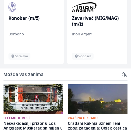
Konobar (m/ž)
Zavarivač (MIG/MAG)
(m/ž)
Borbono
Irion Argerr
Sarajevo
Vogošća
Možda vas zanima
O ČEMU JE RIJEČ
PRAŠINA U ZRAKU
Nesvakidašnji prizor u Los
Građani Kaknja uznemireni
Angelesu: Muškarac snimljen u
zbog zagađenja: Oblak čestica