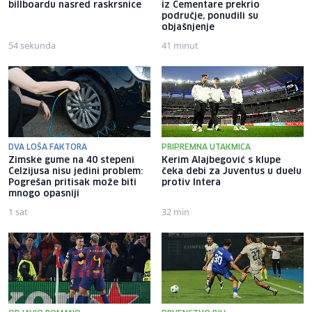
billboardu nasred raskrsnice
iz Cementare prekrio
područje, ponudili su
objašnjenje
54 sekunda
41 minut
DVA LOŠA FAKTORA
PRIPREMNA UTAKMICA
Zimske gume na 40 stepeni
Kerim Alajbegović s klupe
Celzijusa nisu jedini problem:
čeka debi za Juventus u duelu
Pogrešan pritisak može biti
protiv Intera
mnogo opasniji
1 sat
32 min