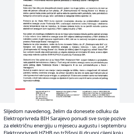
Slijedom navedenog, želim da donesete odluku da
Elektroprivreda BIH Sarajevo ponudi sve svoje pozive
za električnu energiju u mjesecu augustu i septembru
Elektroprivredi HZHB po tržišnoj ili drugoj cijeni koju