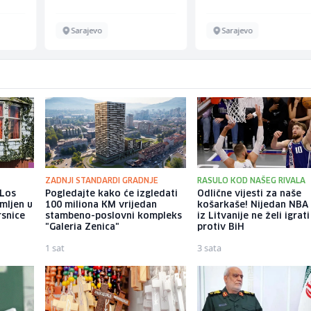
Sarajevo
Sarajevo
ZADNJI STANDARDI GRADNJE
RASULO KOD NAŠEG RIVALA
 Los
Pogledajte kako će izgledati
Odlične vijesti za naše
mljen u
100 miliona KM vrijedan
košarkaše! Nijedan NBA 
rsnice
stambeno-poslovni kompleks
iz Litvanije ne želi igrati
"Galeria Zenica"
protiv BiH
1 sat
3 sata