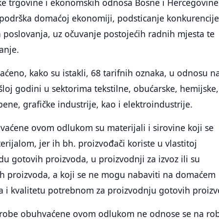
ke trgovine i ekonomskih odnosa Bosne i Hercegovine.
, podrška domaćoj ekonomiji, podsticanje konkurencije
 poslovanja, uz očuvanje postojećih radnih mjesta te
anje.
eno, kako su istakli, 68 tarifnih oznaka, u odnosu n
oj godini u sektorima tekstilne, obućarske, hemijske,
ne, grafičke industrije, kao i elektroindustrije.
aćene ovom odlukom su materijali i sirovine koji se
ijalom, jer ih bh. proizvođači koriste u vlastitoj
du gotovih proizvoda, u proizvodnji za izvoz ili su
nih proizvoda, a koji se ne mogu nabaviti na domaćem
ma i kvalitetu potrebnom za proizvodnju gotovih proiz
a robe obuhvaćene ovom odlukom ne odnose se na ro