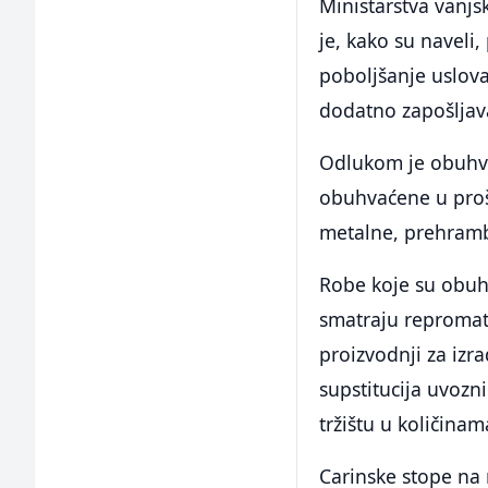
Ministarstva vanjs
je, kako su naveli
poboljšanje uslova
dodatno zapošljav
Odlukom je obuhvać
obuhvaćene u prošl
metalne, prehrambe
Robe koje su obuhv
smatraju repromater
proizvodnji za izra
supstitucija uvoz
tržištu u količina
Carinske stope n