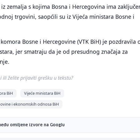
 iz zemalja s kojima Bosna i Hercegovina ima zaključe
noj trgovini, saopćili su iz Vijeća ministara Bosne i
 komora Bosne i Hercegovine (VTK BiH) je pozdravila 
stara, jer smatraju da je od presudnog značaja za
nje.
ili želite prijaviti grešku u tekstu?
ora BiH
Vijeće ministara BiH
rgovine i ekonomskih odnosa BiH
među omiljene izvore na Googlu