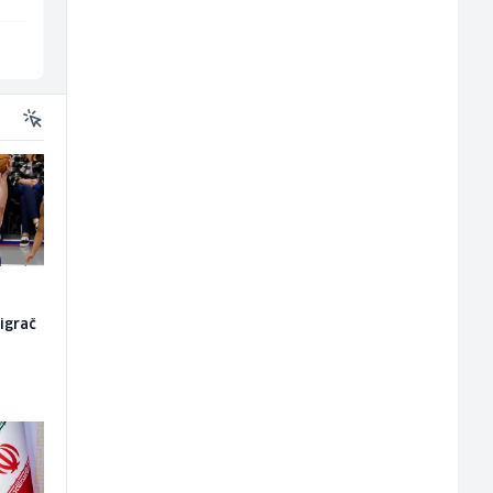
Sarajevo
Sarajevo
igrač