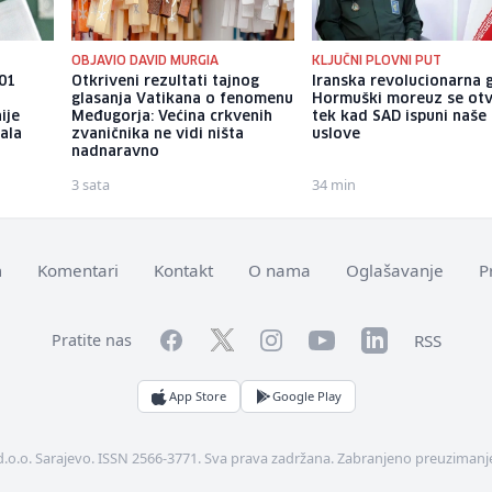
OBJAVIO DAVID MURGIA
KLJUČNI PLOVNI PUT
101
Otkriveni rezultati tajnog
Iranska revolucionarna 
glasanja Vatikana o fenomenu
Hormuški moreuz se ot
ije
Međugorja: Većina crkvenih
tek kad SAD ispuni naše
ala
zvaničnika ne vidi ništa
uslove
nadnaravno
3 sata
34 min
m
Komentari
Kontakt
O nama
Oglašavanje
P
Facebook
YouTube
LinkedIn
Twitter
Instagram
RSS
Pratite nas
App Store
Google Play
d.o.o. Sarajevo. ISSN 2566-3771. Sva prava zadržana. Zabranjeno preuzimanje