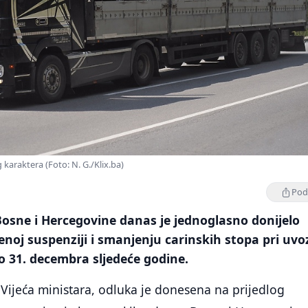
g karaktera (Foto: N. G./Klix.ba)
Podi
Bosne i Hercegovine danas je jednoglasno donijelo
noj suspenziji i smanjenju carinskih stopa pri uvo
o 31. decembra sljedeće godine.
z Vijeća ministara, odluka je donesena na prijedlog