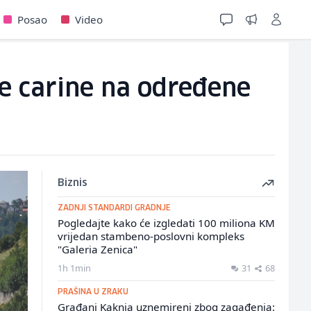
Posao
Video
e carine na određene
Biznis
ZADNJI STANDARDI GRADNJE
Pogledajte kako će izgledati 100 miliona KM
vrijedan stambeno-poslovni kompleks
"Galeria Zenica"
1h 1min
31
68
PRAŠINA U ZRAKU
Građani Kaknja uznemireni zbog zagađenja: