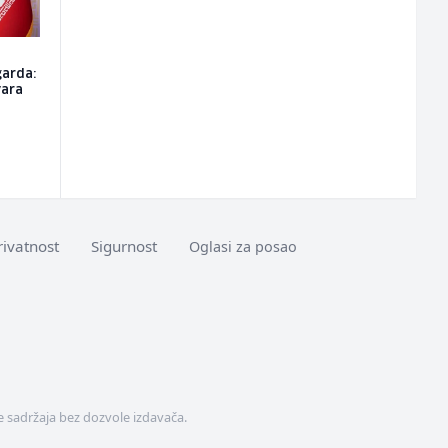
garda:
vara
rivatnost
Sigurnost
Oglasi za posao
 sadržaja bez dozvole izdavača.