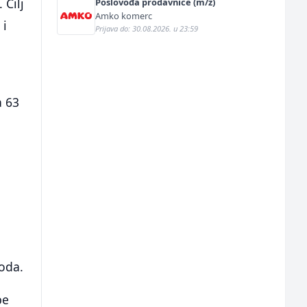
 Cilj
Poslovođa prodavnice (m/ž)
Amko komerc
 i
Prijava do: 30.08.2026. u 23:59
a 63
voda.
be