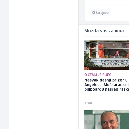
Sarajevo
Sarajevo
Možda vas zanima
O ČEMU JE RIJEČ
Nesvakidašnji prizor u
Angelesu: Muškarac sni
billboardu nasred rask
1 sat