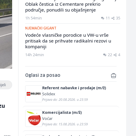
Oblak čestica iz Cementare prekrio
područje, ponudili su objašnjenje
1h 54min
11
35
NJEMAČKI GIGANT
Vodeće vlasničke porodice u VW-u vrše
pritisak da se prihvate radikalni rezovi u
kompaniji
14h 24min
22
4
Oglasi za posao
jeli
Referent nabavke i prodaje (m/ž)
Solidex
Prijava do: 20.08.2026. u 23:59
zu
Komercijalista (m/ž)
Voćar
Prijava do: 15.08.2026. u 23:59