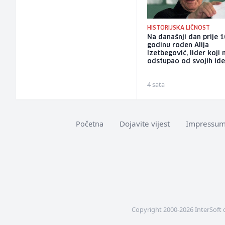
HISTORIJSKA LIČNOST
Na današnji dan prije 
godinu rođen Alija
Izetbegović, lider koji n
odstupao od svojih ide
4 sata
Dojavite vijest
Impressu
Početna
Copyright 2000-2026 InterSoft 