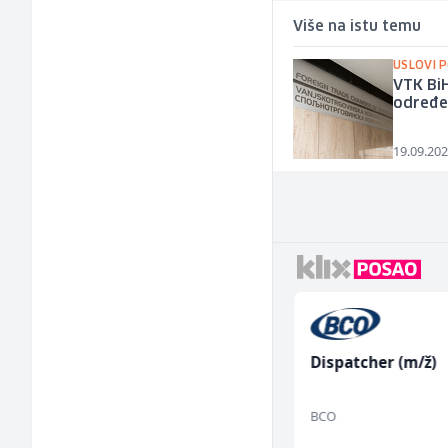
Više na istu temu
USLOVI 
VTK BiH
određe
19.09.202
Higijeničarka (ž)
Dispatcher (m/ž)
Invictus
BCO