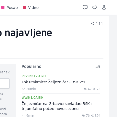
Posao
Video
111
o najavljene
Popularno
članak
PRVENSTVO BIH
Tok utakmice: Željezničar - BSK 2:1
6h 30min
42
73
ma.
WWIN LIGA BIH
ju
Željezničar na Grbavici savladao BSK i
trijumfalno počeo novu sezonu
osti
 mora
4h 6min
76
394