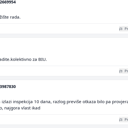
2669954
žište rada.
Pr
dite.kolektivno za BIU.
Pr
3987830
na izlazi inspekcija 10 dana, razlog previše otkaza bilo pa provjer
no, najgora vlast ikad
Pr