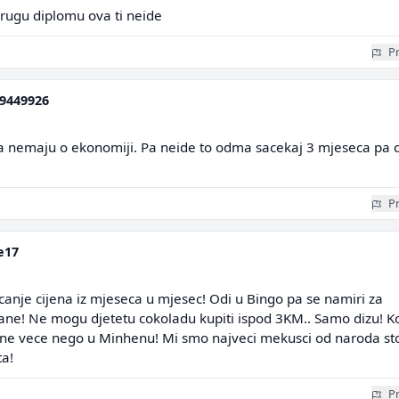
drugu diplomu ova ti neide
Pr
9449926
ma nemaju o ekonomiji. Pa neide to odma sacekaj 3 mjeseca pa 
Pr
e17
anje cijena iz mjeseca u mjesec! Odi u Bingo pa se namiri za
ane! Ne mogu djetetu cokoladu kupiti ispod 3KM.. Samo dizu! Ko
ijene vece nego u Minhenu! Mi smo najveci mekusci od naroda st
a!
Pr