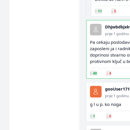
↑
11
↓
5
Dhjwbdbjxk
prije 1 godinu
Pa cekaju poslodavc
zaposleni ja i radn
doprinosi stvarno o
protivnom ključ u b
↑
40
↓
4
gooUser171
prije 1 godinu
g l u p. ko noga
↑
1
↓
0