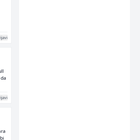
ijavi
ll
 da
ijavi
ara
bi