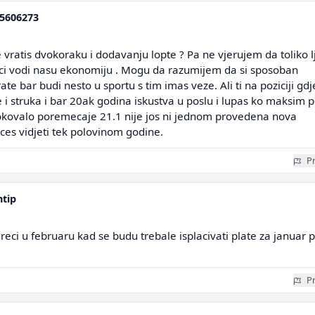
5606273
vratis dvokoraku i dodavanju lopte ? Pa ne vjerujem da toliko l
nci vodi nasu ekonomiju . Mogu da razumijem da si sposoban
te bar budi nesto u sportu s tim imas veze. Ali ti na poziciji gdje
e i struka i bar 20ak godina iskustva u poslu i lupas ko maksim 
uzrokovalo poremecaje 21.1 nije jos ni jednom provedena nova
 ces vidjeti tek polovinom godine.
Pr
ntip
 reci u februaru kad se budu trebale isplacivati plate za januar 
Pr