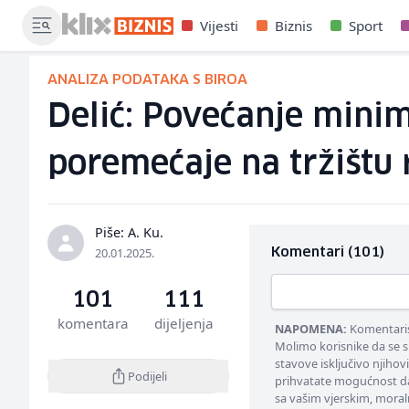
Vijesti
Biznis
Sport
ANALIZA PODATAKA S BIROA
Delić: Povećanje minim
poremećaje na tržištu 
Piše: A. Ku.
20.01.2025.
Komentari (101)
101
111
komentara
dijeljenja
NAPOMENA:
Komentarisa
Molimo korisnike da se s
stavove isključivo njihov
Podijeli
prihvatate mogućnost da
sa vašim vjerskim, moral