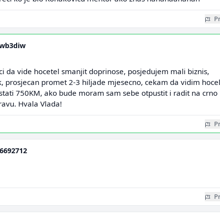
Pr
wb3diw
i da vide hocetel smanjit doprinose, posjedujem mali biznis,
ik, prosjecan promet 2-3 hiljade mjesecno, cekam da vidim hoce
stati 750KM, ako bude moram sam sebe otpustit i radit na crno
ravu. Hvala Vlada!
Pr
6692712
Pr