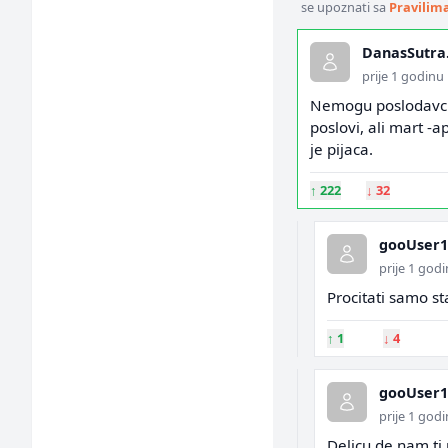
se upoznati sa
Pravilim
DanasSutra
prije 1 godinu
Nemogu poslodavci 
poslovi, ali mart -
je pijaca.
↑
222
↓
32
gooUser1
prije 1 god
Procitati samo st
↑
1
↓
4
gooUser1
prije 1 god
Delicu de nam ti