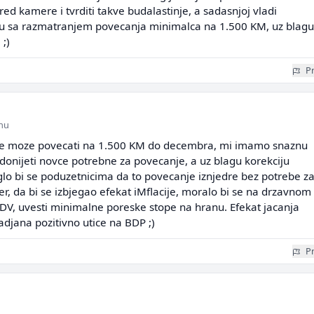
red kamere i tvrditi takve budalastinje, a sadasnjoj vladi
u sa razmatranjem povecanja minimalca na 1.500 KM, uz blagu
;)
Pr
inu
se moze povecati na 1.500 KM do decembra, mi imamo snaznu
 donijeti novce potrebne za povecanje, a uz blagu korekciju
o bi se poduzetnicima da to povecanje iznjedre bez potrebe z
r, da bi se izbjegao efekat iMflacije, moralo bi se na drzavnom
PDV, uvesti minimalne poreske stope na hranu. Efekat jacanja
djana pozitivno utice na BDP ;)
Pr