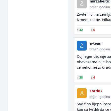
mirzabejtic
prije 1 godinu
Zivite li vi na zemlj
izmedju sebe. Nikad 
↑
32
↓
6
a-team
prije 1 godinu
Cuj legende, nije z
obavezama nije ispl
ce neko nesto uradi
↑
38
↓
4
LordB7
prije 1 godinu
Sad fino lijepo insp
koji su tvrdili da c