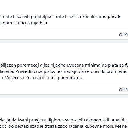
i,imate li kakvih prijatelja,druzite li se i sa kim ili samo pricate
gora situacija nije bila
Pr
abiljezen poremecaj a jos nijedna uvecana minimalna plata sa fu
acena. Privrednici se jos uvijek nadaju da ce doci do promjene,
ti. Vidjeces u februaru ima li poremecaja...
Pr
ekcija da izvrsi provjeru diploma svih silnih ekonomskih analitic
e doci do destabilizacije trzista zbog jacanja kupovne moci. Mene 