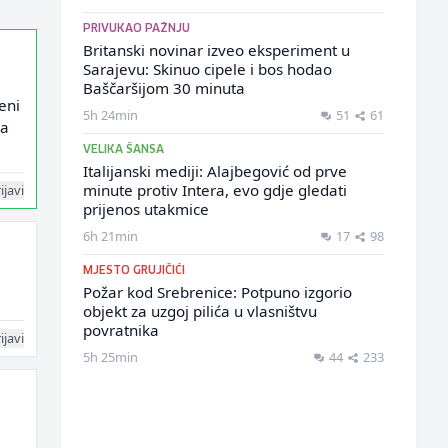
PRIVUKAO PAŽNJU
Britanski novinar izveo eksperiment u
Sarajevu: Skinuo cipele i bos hodao
Baščaršijom 30 minuta
eni
5h 24min
51
61
da
VELIKA ŠANSA
Italijanski mediji: Alajbegović od prve
minute protiv Intera, evo gdje gledati
ijavi
prijenos utakmice
6h 21min
17
98
MJESTO GRUJIČIĆI
Požar kod Srebrenice: Potpuno izgorio
objekt za uzgoj pilića u vlasništvu
povratnika
ijavi
5h 25min
44
233