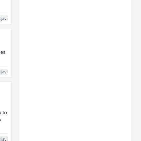
ijavi
ces
ijavi
 to
o
ijavi