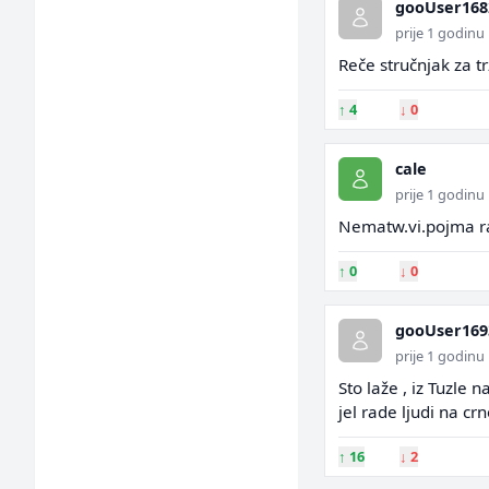
gooUser168
prije 1 godinu
Reče stručnjak za tr
↑
4
↓
0
cale
prije 1 godinu
Nematw.vi.pojma ra
↑
0
↓
0
gooUser169
prije 1 godinu
Sto laže , iz Tuzle 
jel rade ljudi na cr
↑
16
↓
2