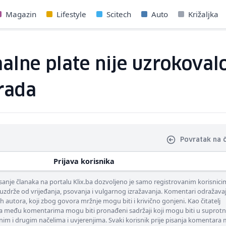
Magazin
Lifestyle
Scitech
Auto
Križaljka
alne plate nije uzrokoval
rada
Povratak na 
Prijava korisnika
nje članaka na portalu Klix.ba dozvoljeno je samo registrovanim korisnici
uzdrže od vrijeđanja, psovanja i vulgarnog izražavanja. Komentari odražava
ih autora, koji zbog govora mržnje mogu biti i krivično gonjeni. Kao čitatelj
 među komentarima mogu biti pronađeni sadržaji koji mogu biti u suprotn
nim i drugim načelima i uvjerenjima. Svaki korisnik prije pisanja komentara