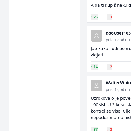
A da ti kupiš neku 
↑
25
↓
3
gooUser165
prije 1 godinu
Jao kako ljudi poj
vidjeti.
↑
14
↓
2
WalterWhit
prije 1 godinu
Uzrokovalo je povec
100KM. U 2 kese st
kontrolise vise! C
nepoduzimamo nist
↑
37
↓
2