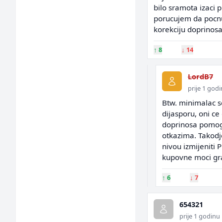
bilo sramota izaci p
porucujem da pocn
korekciju doprinosa 
↑
8
↓
14
LordB7
prije 1 god
Btw. minimalac 
dijasporu, oni ce
doprinosa pomogl
otkazima. Takodje
nivou izmijeniti 
kupovne moci gra
↑
6
↓
7
654321
prije 1 godinu