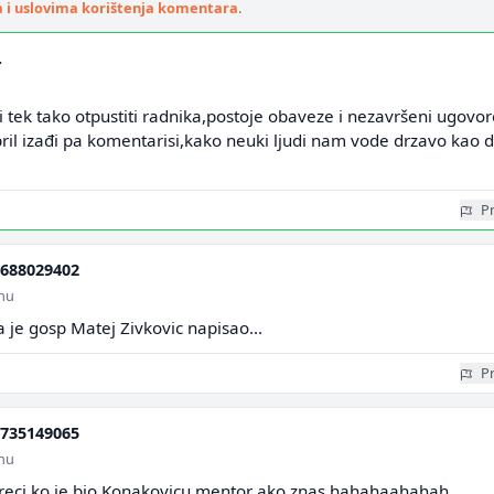
a i uslovima korištenja komentara
.
.
tek tako otpustiti radnika,postoje obaveze i nezavršeni ugovor
april izađi pa komentarisi,kako neuki ljudi nam vode drzavo kao 
Pr
688029402
inu
a je gosp Matej Zivkovic napisao...
Pr
735149065
inu
 reci ko je bio Konakovicu mentor ako znas hahahaahahah