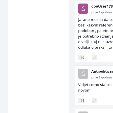
gooUser173
prije 1 godinu
Jarane mozda da se 
bez ikakvih refere
podoban , pa eto bra
je potrebno i znanj
diviziji. Cuj nije 
odluka u praksi , to
↑
10
↓
1
Antipolitica
prije 1 godinu
Vidjet cemo sta ces
novom!
↑
11
↓
1