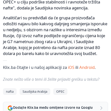
OPEC+ u cilju podrške stabilnosti i ravnoteže tržišta
nafte", dodala je Saudijska novinska agencija.
Analitičari su predviđali da će grupa proizvođača
odložiti najavu bilo kakvog daljnjeg smanjenja isporuke
u nedjelju, s obzirom na razlike u interesima između
Rusije, čiji izvoz nafte podliježe ograničenju cijena koje
je G7 nametnuo zbog rata u Ukrajini, i Saudijske
Arabije, kojoj je potrebno da nafta poraste iznad 80
dolara po barelu kako bi uravnotežila svoj budžet.
Klix.ba čitajte i u našoj aplikaciji za
iOS
ili
Android
.
Znate nešto više o temi ili želite prijaviti grešku u tekstu?
nafta
Saudijska Arabija
OPEC
Dodajte Klix.ba među omiljene izvore na Googlu