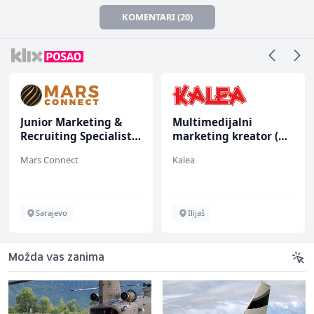
KOMENTARI (20)
Junior Marketing &
Multimedijalni
Recruiting Specialist
marketing kreator (m/
(m/ž)
ž)
Mars Connect
Kalea
Sarajevo
Ilijaš
Možda vas zanima