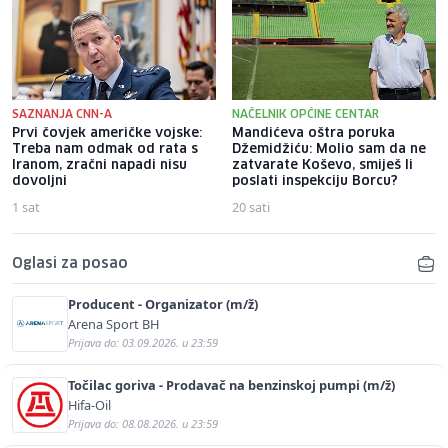
SAZNANJA CNN-A
NAČELNIK OPĆINE CENTAR
Prvi čovjek američke vojske:
Mandićeva oštra poruka
Treba nam odmak od rata s
Džemidžiću: Molio sam da ne
Iranom, zračni napadi nisu
zatvarate Koševo, smiješ li
dovoljni
poslati inspekciju Borcu?
1 sat
20 sati
Oglasi za posao
Producent - Organizator (m/ž)
Arena Sport BH
Prijava do: 03.09.2026. u 23:59
Točilac goriva - Prodavač na benzinskoj pumpi (m/ž)
Hifa-Oil
Prijava do: 08.08.2026. u 23:59