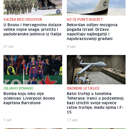
VJEŽBA BRZI ODGOVOR
KO ĆE PUNITI BUDŽET
U Bosnu i Hercegovinu dolaze
Rekordan odljev mozgova
velike vojne snage, pristižu i
pogađa Izrael: Državu
padobranske jedinice iz Italije
napuštaju najbogatiji i
najobrazovaniji građani
21 sat
9 sati
OBJAVIO ROMANO
OBORENE LETJELICE
Bomba koju niko nije
Ratni trofeji u tunelima
očekivao: Liverpool doveo
Teherana: Iranci u podzemnoj
kapitena Barcelone
bazi izložili svoje najveće
ratne trofeje, među njima i F-
15
1 sat
17 sati