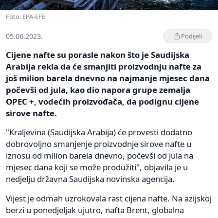
Foto: EPA-EFE
05.06.2023.
Podijeli
Cijene nafte su porasle nakon što je Saudijska
Arabija rekla da će smanjiti proizvodnju nafte za
još milion barela dnevno na najmanje mjesec dana
počevši od jula, kao dio napora grupe zemalja
OPEC +, vodećih proizvođača, da podignu cijene
sirove nafte.
"Kraljevina (Saudijska Arabija) će provesti dodatno
dobrovoljno smanjenje proizvodnje sirove nafte u
iznosu od milion barela dnevno, počevši od jula na
mjesec dana koji se može produžiti", objavila je u
nedjelju državna Saudijska novinska agencija.
Vijest je odmah uzrokovala rast cijena nafte. Na azijskoj
berzi u ponedjeljak ujutro, nafta Brent, globalna