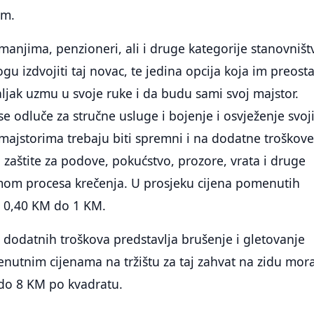
om.
anjima, penzioneri, ali i druge kategorije stanovništ
gu izdvojiti taj novac, te jedina opcija koja im preost
valjak uzmu u svoje ruke i da budu sami svoj majstor.
se odluče za stručne usluge i bojenje i osvježenje svoj
ajstorima trebaju biti spremni i na dodatne troškov
 zaštite za podove, pokućstvo, prozore, vrata i druge
mom procesa krečenja. U prosjeku cijena pomenutih
d 0,40 KM do 1 KM.
 dodatnih troškova predstavlja brušenje i gletovanje
enutnim cijenama na tržištu za taj zahvat na zidu mor
4 do 8 KM po kvadratu.