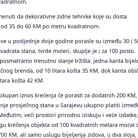
vadratnom.
enuti da dekorativne zidne tehnike koje su dosta
 od 35 do 60 KM po metru kvadratnom.
ove u posljednje dvije godine porasle su između 30 i 5
vadrata stana, tvrde moleri, skuplje je i za 100 posto.
 posmatramo trenutno stanje tržišta, jedna kanta bijel
čnog brenda, od 10 litara košta 35 KM, dok kanta obi
itara košta 42 KM.
lokupan iznos krećenja će porasti za dodatnih 200 KM,
enje prosječnog stana u Sarajevu ukupno platiti izmeđ
eđutim, veći prostori prirodno iziskuju i veće izdatke
gu krečenja objekta od 100 kvadratnih metara morat 
700 KM, ali samo uslugu bijeljenja zidova, u dva sloja,