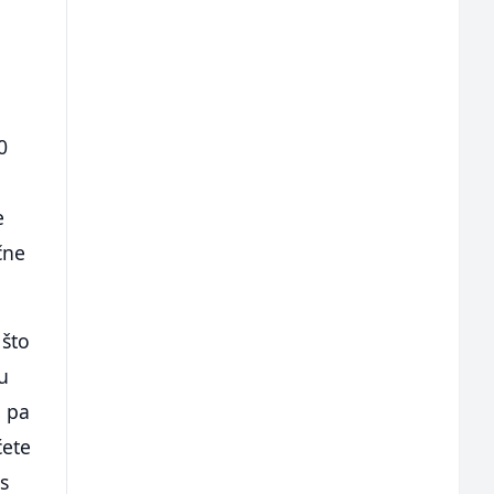
0
e
čne
 što
u
, pa
ćete
 s