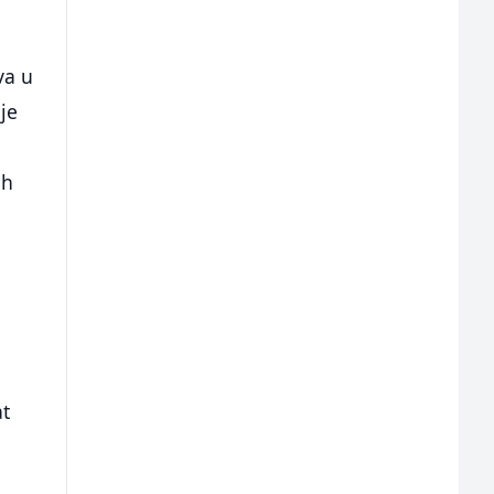
va u
aje
ih
e
at