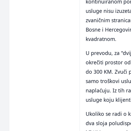
kontinuiranom pora
usluge nisu izuze
zvaničnim stranic
Bosne i Hercegovi
kvadratnom.
U prevodu, za "dvi
okrečiti prostor o
do 300 KM. Zvuči pr
samo troškovi usl
naplaćuju. Iz tih r
usluge koju klijenti
Ukoliko se radi o
dva sloja poludisp