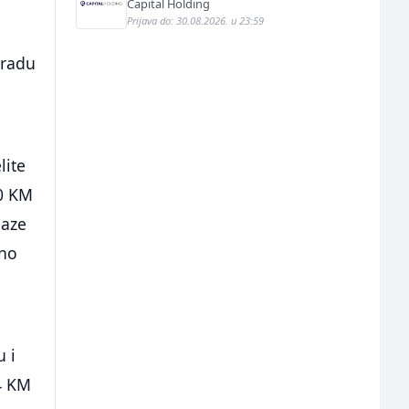
Capital Holding
Prijava do: 30.08.2026. u 23:59
gradu
lite
20 KM
laze
bno
 i
 4 KM