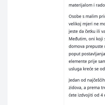
materijalom i rad
Osobe s malim prim
velikoj mjeri ne mo
jeste da četku ili 
Međutim, oni koji 
domova prepuste m
poput postavljanja
elemente prije sa
usluga kreće se o
Jedan od najčešćih
zidova, a prema tr
ćete izdvojiti od 