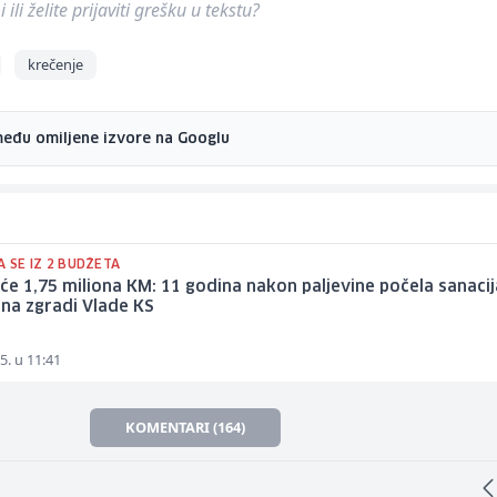
ili želite prijaviti grešku u tekstu?
krečenje
među omiljene izvore na Googlu
A SE IZ 2 BUDŽETA
će 1,75 miliona KM: 11 godina nakon paljevine počela sanacij
na zgradi Vlade KS
5. u 11:41
KOMENTARI (164)