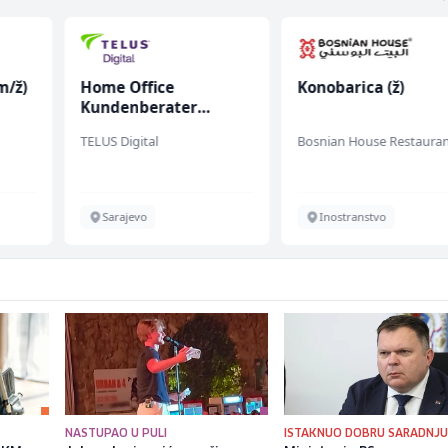
m/ž)
Home Office
Konobarica (ž)
Kundenberater
(m/w/d) für Vattenfall
TELUS Digital
Bosnian House Restaura
Sarajevo
Inostranstvo
NASTUPAO U PULI
ISTAKNUO DOBRU SARADNJ