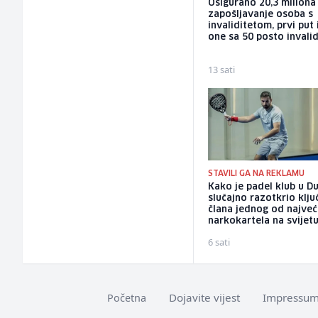
Osigurano 20,3 milion
zapošljavanje osoba s
invaliditetom, prvi put 
one sa 50 posto invalid
13 sati
STAVILI GA NA REKLAMU
Kako je padel klub u Du
slučajno razotkrio klj
člana jednog od najveć
narkokartela na svijet
6 sati
Dojavite vijest
Impressu
Početna