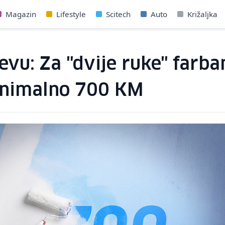
Magazin
Lifestyle
Scitech
Auto
Križaljka
jevu: Za "dvije ruke" farb
minimalno 700 KM