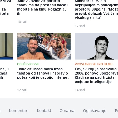
a KM za
Jakov Jozinović poručio
Ministar iz RS-a o
fanovima da prestanu bacati
neprijavljenim policajci
i za
mobitele na binu: Pogazit ću
prostoru Bugojna: "Možd
iteta
ih
previd, dolazak Vučića j
visokog rizika"
10 sati
17 sati
ODUŠEVIO SVE
PROSLAVIO SE I PO FILMU
baiju
Đoković usred mora uzeo
Čovjek koji je predvidio
učnog
telefon od fanova i napravio
2008. ponovo upozorava
ih
potez koji je osvojio internet
Kladi se na pad tržišta
u
umjetne inteligencije
12 sati
14 sati
m
Komentari
Kontakt
O nama
Oglašavanje
P