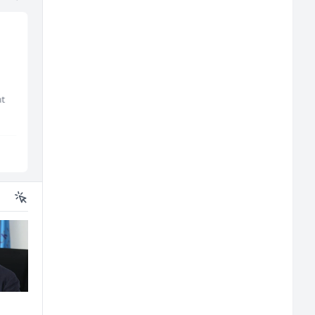
Tehnički rukovodilac
Higijeničarka (ž)
(m/ž)
nt
Mountain
Invictus
Sarajevo
Sarajevo
U