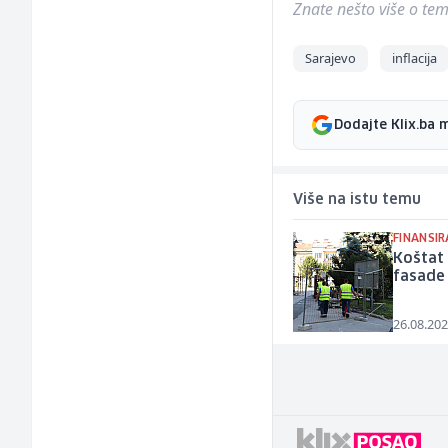
Znate nešto više o temi 
Sarajevo
inflacija
Dodajte Klix.ba 
Više na istu temu
FINANSIR
Koštat 
fasade 
26.08.202