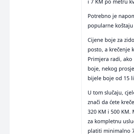
i 7 KM po metru k
Potrebno je napom
popularne koštaju
Cijene boje za zid
posto, a krečenje k
Primjera radi, ako
boje, nekog prosje
bijele boje od 15 l
U tom slučaju, cje
znači da ćete kreč
320 KM i 500 KM. M
za kompletnu uslu
platiti minimalno 