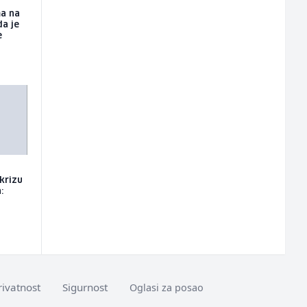
ma na
a je
e
 krizu
:
rivatnost
Sigurnost
Oglasi za posao