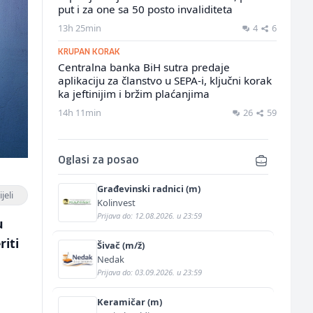
put i za one sa 50 posto invaliditeta
13h 25min
4
6
KRUPAN KORAK
Centralna banka BiH sutra predaje
aplikaciju za članstvo u SEPA-i, ključni korak
ka jeftinijim i bržim plaćanjima
14h 11min
26
59
Oglasi za posao
Građevinski radnici (m)
jeli
Kolinvest
Prijava do: 12.08.2026. u 23:59
u
riti
Šivač (m/ž)
Nedak
Prijava do: 03.09.2026. u 23:59
Keramičar (m)