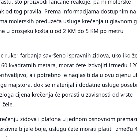
stu, što proizvodi lančane reakcije, pa ni molerske
tak od tog pravila. Prema informacijama dostupnim na
ama molerskih preduzeća usluge krečenja u glavnom 
ne u prosjeku koštaju od 2 KM do 5 KM po metru
je ruke" farbanja savršeno ispravnih zidova, ukoliko že
d 60 kvadratnih metara, morat ćete izdvojiti između 1
ihvatljivo, ali potrebno je naglasiti da u ovu cijenu u
uge majstora, dok se materijal i dodatne usluge pose
azloga cijena krečenja će porasti u zavisnosti od vrste
 žele.
 krečenju zidova i plafona u jednom osnovnom premazu
erzivne bijele boje, uslugu ćete morati platiti između