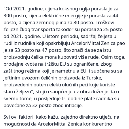
"Od 2021. godine, cijena koksnog uglja porasla je za
300 posto, cijena električne energije je porasla za 44
posto, a cijena zemnog plina za 80 posto. Troškovi
željezničkog transporta također su porasli za 25 posto
od 2021. godine. U istom periodu, sadržaj željeza u
rudi iz rudnika koji opskrbljuju ArcelorMittal Zenica pao
je sa 53 posto na 47 posto, što znači da se za istu
proizvodnju čelika mora kupovati više rude. Osim toga,
prodajne kvote na tržištu EU su ograničene, zbog
zaštitnog režima koji je nametnula EU, i suočene su sa
jeftinim uvozom čeličnih proizvoda iz Turske,
proizvedenih putem elektrolučnih peći koje koriste
staro željezo", stoji u saopćenju uz obrazloženje da u
svemu tome, u posljednje tri godine plate radnika su
povećane za 32 posto zbog inflacije.
Svi ovi faktori, kako kažu, zajedno direktno utječu na
mogućnosti da ArcelorMittal Zenica konkurentno