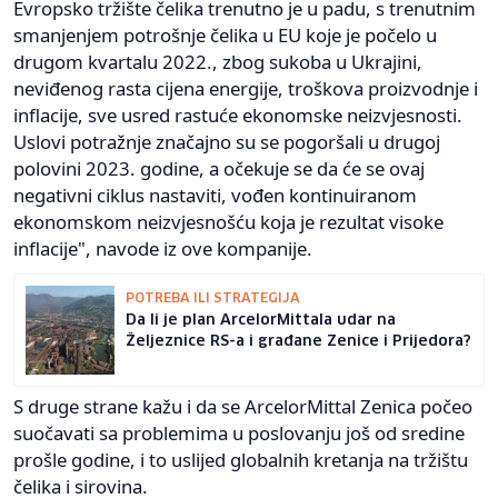
Evropsko tržište čelika trenutno je u padu, s trenutnim
smanjenjem potrošnje čelika u EU koje je počelo u
drugom kvartalu 2022., zbog sukoba u Ukrajini,
neviđenog rasta cijena energije, troškova proizvodnje i
inflacije, sve usred rastuće ekonomske neizvjesnosti.
Uslovi potražnje značajno su se pogoršali u drugoj
polovini 2023. godine, a očekuje se da će se ovaj
negativni ciklus nastaviti, vođen kontinuiranom
ekonomskom neizvjesnošću koja je rezultat visoke
inflacije", navode iz ove kompanije.
POTREBA ILI STRATEGIJA
Da li je plan ArcelorMittala udar na
Željeznice RS-a i građane Zenice i Prijedora?
S druge strane kažu i da se ArcelorMittal Zenica počeo
suočavati sa problemima u poslovanju još od sredine
prošle godine, i to uslijed globalnih kretanja na tržištu
čelika i sirovina.