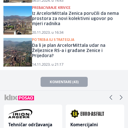
06.01.2024. u 14:43
PREBACIVANJE KRIVICE
Iz ArcelorMittala Zenica poručili da nema
prostora za novi kolektivni ugovor po
mjeri radnika
20.11.2023. u 16:34
POTREBA ILI STRATEGIJA
Da li je plan ArcelorMittala udar na
Željeznice RS-a i građane Zenice i
Prijedora?
14.11.2023. u 21:17
KOMENTARI (43)
Tehničar održavanja
Komercijalni