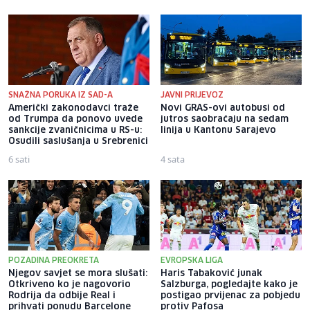
SNAŽNA PORUKA IZ SAD-A
JAVNI PRIJEVOZ
Američki zakonodavci traže
Novi GRAS-ovi autobusi od
od Trumpa da ponovo uvede
jutros saobraćaju na sedam
sankcije zvaničnicima u RS-u:
linija u Kantonu Sarajevo
Osudili saslušanja u Srebrenici
6 sati
4 sata
POZADINA PREOKRETA
EVROPSKA LIGA
Njegov savjet se mora slušati:
Haris Tabaković junak
Otkriveno ko je nagovorio
Salzburga, pogledajte kako je
Rodrija da odbije Real i
postigao prvijenac za pobjedu
prihvati ponudu Barcelone
protiv Pafosa