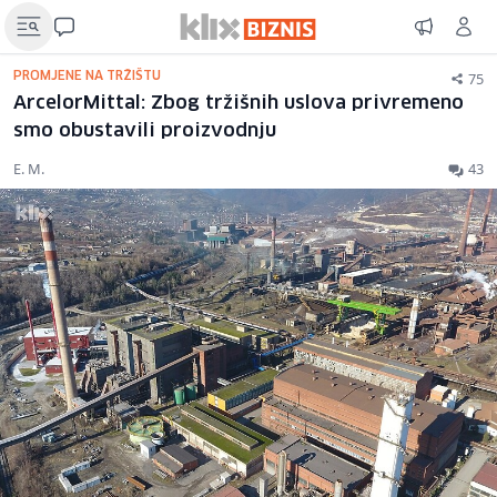
75
PROMJENE NA TRŽIŠTU
ArcelorMittal: Zbog tržišnih uslova privremeno
smo obustavili proizvodnju
E. M.
43