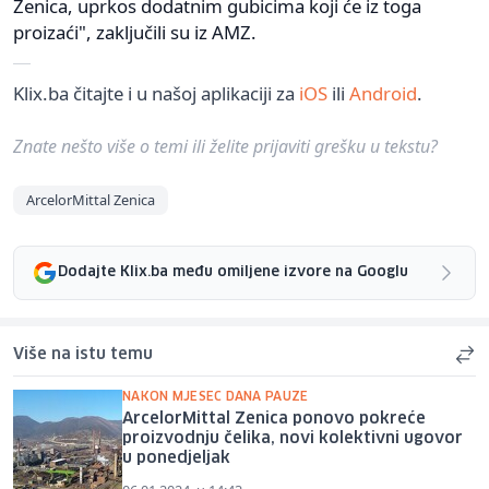
Zenica, uprkos dodatnim gubicima koji će iz toga
proizaći", zaključili su iz AMZ.
Klix.ba čitajte i u našoj aplikaciji za
iOS
ili
Android
.
Znate nešto više o temi ili želite prijaviti grešku u tekstu?
ArcelorMittal Zenica
Dodajte Klix.ba među omiljene izvore na Googlu
Više na istu temu
NAKON MJESEC DANA PAUZE
ArcelorMittal Zenica ponovo pokreće
proizvodnju čelika, novi kolektivni ugovor
u ponedjeljak