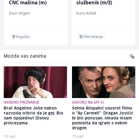
CNC mašina (m)
službenik (m/ž)
Irion Argerr
Euro-Asfalt
Vogošća
Više lokacija
Možda vas zanima
ISKRENO PRIZNANJE
USKORO NA SFF-U
Brat Angeline Jolie nakon
Selma Alispahić ususret filmu
razvoda otkrio da je gej: Bio
o "Ay Carmeli": Dragan Jovičić
sam opsjednut Disney
bi bio ponosan; nikada nisam
princezama
pomislila da igram s nekim
drugim
15 sati
15 sati