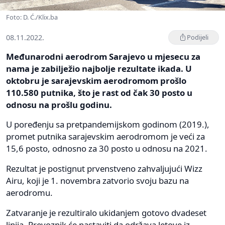
Foto: D. Ć./Klix.ba
08.11.2022.
Podijeli
Međunarodni aerodrom Sarajevo u mjesecu za
nama je zabilježio najbolje rezultate ikada. U
oktobru je sarajevskim aerodromom prošlo
110.580 putnika, što je rast od čak 30 posto u
odnosu na prošlu godinu.
U poređenju sa pretpandemijskom godinom (2019.),
promet putnika sarajevskim aerodromom je veći za
15,6 posto, odnosno za 30 posto u odnosu na 2021.
Rezultat je postignut prvenstveno zahvaljujući Wizz
Airu, koji je 1. novembra zatvorio svoju bazu na
aerodromu.
Zatvaranje je rezultiralo ukidanjem gotovo dvadeset
linija. Prevoznik će nastaviti da održava letove iz