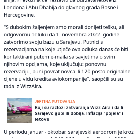
Londona i Abu Dhabija do glavnog grada Bosne i
Hercegovine.
"S dubokim žaljenjem smo morali donijeti tešku, ali
odgovornu odluku da 1. novembra 2022. godine
zatvorimo svoju bazu u Sarajevu. Putnici s
rezervacijama na koje utječe ova odluka danas će biti
kontaktirani putem e-maila sa savjetima o svim
njihovim opcijama, koje uključuju: ponovnu
rezervaciju, puni povrat novca ili 120 posto originalne
cijene u vidu kredita aviokompanije", saopćili su su
tada iz WizzAira.
JEFTINA PUTOVANJA
Koji su razlozi zatvaranja Wizz Aira i da li
Sarajevo gubi ili dobija: Inflacija "pojela" i
letove
U periodu januar - oktobar, sarajevski aerodrom je kroz