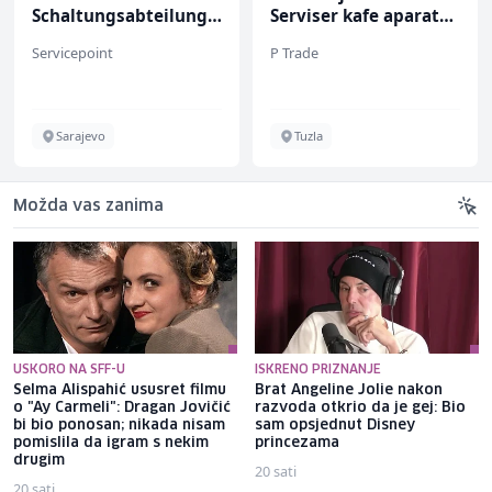
Schaltungsabteilung
Serviser kafe aparata
(m/w)
(m/ž)
Servicepoint
P Trade
Sarajevo
Tuzla
Možda vas zanima
USKORO NA SFF-U
ISKRENO PRIZNANJE
Selma Alispahić ususret filmu
Brat Angeline Jolie nakon
o "Ay Carmeli": Dragan Jovičić
razvoda otkrio da je gej: Bio
bi bio ponosan; nikada nisam
sam opsjednut Disney
pomislila da igram s nekim
princezama
drugim
20 sati
20 sati