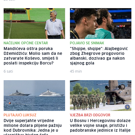
NAČELNIK OPĆINE CENTAR
POJAVIO SE SNIMAK
Mandićeva oštra poruka
"Shqipe, shqipe": Alajbegović
Džemidžiću: Molio sam da ne
zbog Zhegrove progovorio
zatvarate Koševo, smiješ li
albanski, dozivao ga nakon
poslati inspekciju Borcu?
sjajnog gola
6 sati
45 min
PLUTAJUĆI LUKSUZ
VJEŽBA BRZI ODGOVOR
Dvije superjahte vrijedne
U Bosnu i Hercegovinu dolaze
milione dolara plijene pažnju
velike vojne snage, pristižu i
kod Dubrovnika: Jedna je u
padobranske jedinice iz Italije