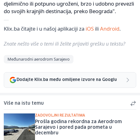
djelimično ili potpuno ugroženi, brzo i udobno prevezli
do svojih krajnjih destinacija, preko Beograda".
Klix.ba čitajte i u našoj aplikaciji za
iOS
ili
Android
.
Znate nešto više o temi ili želite prijaviti grešku u tekstu?
Međunarodni aerodrom Sarajevo
Dodajte Klix.ba među omiljene izvore na Googlu
Više na istu temu
ZADOVOLJNI REZULTATIMA
Prošla godina rekordna za Aerodrom
Sarajevo i pored pada prometa u
decembru