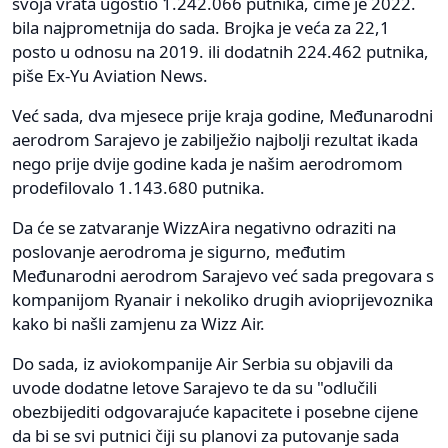
svoja vrata ugostio 1.242.066 putnika, čime je 2022.
bila najprometnija do sada. Brojka je veća za 22,1
posto u odnosu na 2019. ili dodatnih 224.462 putnika,
piše Ex-Yu Aviation News.
Već sada, dva mjesece prije kraja godine, Međunarodni
aerodrom Sarajevo je zabilježio najbolji rezultat ikada
nego prije dvije godine kada je našim aerodromom
prodefilovalo 1.143.680 putnika.
Da će se zatvaranje WizzAira negativno odraziti na
poslovanje aerodroma je sigurno, međutim
Međunarodni aerodrom Sarajevo već sada pregovara s
kompanijom Ryanair i nekoliko drugih avioprijevoznika
kako bi našli zamjenu za Wizz Air.
Do sada, iz aviokompanije Air Serbia su objavili da
uvode dodatne letove Sarajevo te da su "odlučili
obezbijediti odgovarajuće kapacitete i posebne cijene
da bi se svi putnici čiji su planovi za putovanje sada