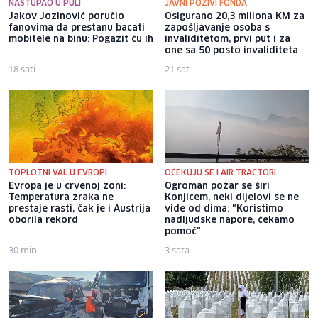
NASTUPAO U PULI
JAVNI POZIVI FONDA
Jakov Jozinović poručio
Osigurano 20,3 miliona KM za
fanovima da prestanu bacati
zapošljavanje osoba s
mobitele na binu: Pogazit ću ih
invaliditetom, prvi put i za
one sa 50 posto invaliditeta
18 sati
21 sat
TOPLOTNI VAL U EVROPI
OČEKUJU SE I AIR TRACTORI
Evropa je u crvenoj zoni:
Ogroman požar se širi
Temperatura zraka ne
Konjicem, neki dijelovi se ne
prestaje rasti, čak je i Austrija
vide od dima: "Koristimo
oborila rekord
nadljudske napore, čekamo
pomoć"
30 min
3 sata