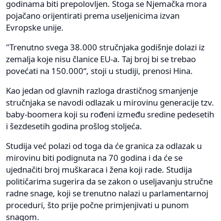
godinama biti prepolovljen. Stoga se Njemačka mora
pojačano orijentirati prema useljenicima izvan
Evropske unije.
"Trenutno svega 38.000 stručnjaka godišnje dolazi iz
zemalja koje nisu članice EU-a. Taj broj bi se trebao
povećati na 150.000“, stoji u studiji, prenosi Hina.
Kao jedan od glavnih razloga drastičnog smanjenje
stručnjaka se navodi odlazak u mirovinu generacije tzv.
baby-boomera koji su rođeni između sredine pedesetih
i šezdesetih godina prošlog stoljeća.
Studija već polazi od toga da će granica za odlazak u
mirovinu biti podignuta na 70 godina i da će se
ujednačiti broj muškaraca i žena koji rade. Studija
političarima sugerira da se zakon o useljavanju stručne
radne snage, koji se trenutno nalazi u parlamentarnoj
proceduri, što prije počne primjenjivati u punom
snagom.