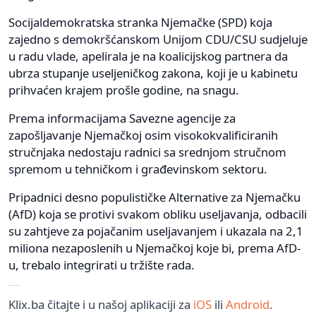
Socijaldemokratska stranka Njemačke (SPD) koja
zajedno s demokršćanskom Unijom CDU/CSU sudjeluje
u radu vlade, apelirala je na koalicijskog partnera da
ubrza stupanje useljeničkog zakona, koji je u kabinetu
prihvaćen krajem prošle godine, na snagu.
Prema informacijama Savezne agencije za
zapošljavanje Njemačkoj osim visokokvalificiranih
stručnjaka nedostaju radnici sa srednjom stručnom
spremom u tehničkom i građevinskom sektoru.
Pripadnici desno populističke Alternative za Njemačku
(AfD) koja se protivi svakom obliku useljavanja, odbacili
su zahtjeve za pojačanim useljavanjem i ukazala na 2,1
miliona nezaposlenih u Njemačkoj koje bi, prema AfD-
u, trebalo integrirati u tržište rada.
Klix.ba čitajte i u našoj aplikaciji za
iOS
ili
Android
.