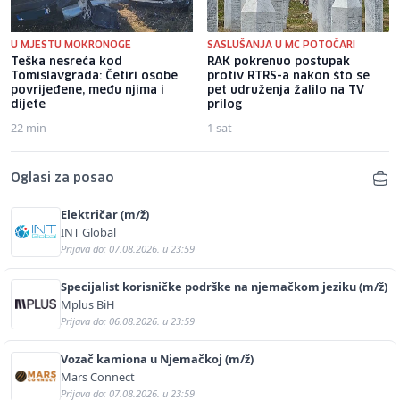
U MJESTU MOKRONOGE
SASLUŠANJA U MC POTOČARI
Teška nesreća kod
RAK pokrenuo postupak
Tomislavgrada: Četiri osobe
protiv RTRS-a nakon što se
povrijeđene, među njima i
pet udruženja žalilo na TV
dijete
prilog
22 min
1 sat
Oglasi za posao
Električar (m/ž)
INT Global
Prijava do: 07.08.2026. u 23:59
Specijalist korisničke podrške na njemačkom jeziku (m/ž)
Mplus BiH
Prijava do: 06.08.2026. u 23:59
Vozač kamiona u Njemačkoj (m/ž)
Mars Connect
Prijava do: 07.08.2026. u 23:59