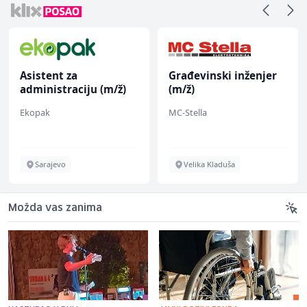
Asistent za
Građevinski inženjer
administraciju (m/ž)
(m/ž)
Ekopak
MC-Stella
Sarajevo
Velika Kladuša
Možda vas zanima