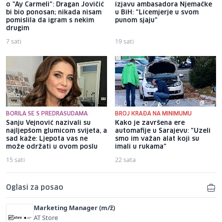
o "Ay Carmeli": Dragan Jovičić
izjavu ambasadora Njemačke
bi bio ponosan; nikada nisam
u BiH: "Licemjerje u svom
pomislila da igram s nekim
punom sjaju"
drugim
7 sati
19 sati
BORILA SE S PREDRASUDAMA
BROJ KRAĐA NA MINIMUMU
Sanju Vejnović nazivali su
Kako je završena ere
najljepšom glumicom svijeta, a
automafije u Sarajevu: "Uzeli
sad kaže: Ljepota vas ne
smo im važan alat koji su
može održati u ovom poslu
imali u rukama"
15 sati
22 sata
Oglasi za posao
Marketing Manager (m/ž)
AT Store