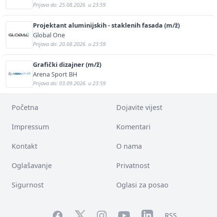
Prijava do: 25.08.2026. u 23:59
Projektant aluminijskih - staklenih fasada (m/ž)
Global One
Prijava do: 20.08.2026. u 23:59
Grafički dizajner (m/ž)
Arena Sport BH
Prijava do: 03.09.2026. u 23:59
Početna
Dojavite vijest
Impressum
Komentari
Kontakt
O nama
Oglašavanje
Privatnost
Sigurnost
Oglasi za posao
Facebook
YouTube
LinkedIn
Twitter
Instagram
RSS