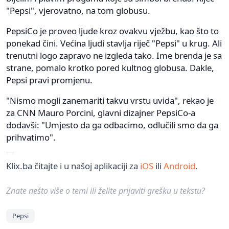
"Pepsi", vjerovatno, na tom globusu.
PepsiCo je proveo ljude kroz ovakvu vježbu, kao što to
ponekad čini. Većina ljudi stavlja riječ "Pepsi" u krug. Ali
trenutni logo zapravo ne izgleda tako. Ime brenda je sa
strane, pomalo krotko pored kultnog globusa. Dakle,
Pepsi pravi promjenu.
"Nismo mogli zanemariti takvu vrstu uvida", rekao je
za CNN Mauro Porcini, glavni dizajner PepsiCo-a
dodavši: "Umjesto da ga odbacimo, odlučili smo da ga
prihvatimo".
Klix.ba čitajte i u našoj aplikaciji za
iOS
ili
Android
.
Znate nešto više o temi ili želite prijaviti grešku u tekstu?
Pepsi