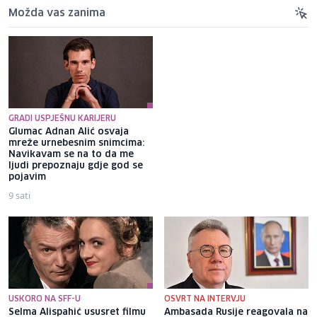
Možda vas zanima
GRADI USPJEŠNU KARIJERU
Glumac Adnan Alić osvaja
Brat Angeline Jolie nakon
mreže urnebesnim snimcima:
razvoda otkrio da je gej: Bio
Navikavam se na to da me
sam opsjednut Disney
ljudi prepoznaju gdje god se
princezama
pojavim
9 sati
8 sati
USKORO NA SFF-U
OSVRT NA INTERVJU
Selma Alispahić ususret filmu
Ambasada Rusije reagovala na