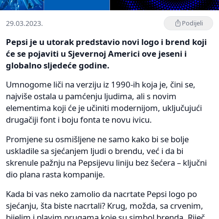
29.03.2023.
Podijeli
Pepsi je u utorak predstavio novi logo i brend koji
će se pojaviti u Sjevernoj Americi ove jeseni i
globalno sljedeće godine.
Umnogome liči na verziju iz 1990-ih koja je, čini se,
najviše ostala u pamćenju ljudima, ali s novim
elementima koji će je učiniti modernijom, uključujući
drugačiji font i boju fonta te novu ivicu.
Promjene su osmišljene ne samo kako bi se bolje
uskladile sa sjećanjem ljudi o brendu, već i da bi
skrenule pažnju na Pepsijevu liniju bez šećera – ključni
dio plana rasta kompanije.
Kada bi vas neko zamolio da nacrtate Pepsi logo po
sjećanju, šta biste nacrtali? Krug, možda, sa crvenim,
bijelim i plavim prugama koje su simbol brenda. Riječ