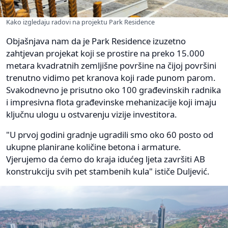
Kako izgledaju radovi na projektu Park Residence
Objašnjava nam da je Park Residence izuzetno
zahtjevan projekat koji se prostire na preko 15.000
metara kvadratnih zemljišne površine na čijoj površini
trenutno vidimo pet kranova koji rade punom parom.
Svakodnevno je prisutno oko 100 građevinskih radnika
i impresivna flota građevinske mehanizacije koji imaju
ključnu ulogu u ostvarenju vizije investitora.
"U prvoj godini gradnje ugradili smo oko 60 posto od
ukupne planirane količine betona i armature.
Vjerujemo da ćemo do kraja idućeg ljeta završiti AB
konstrukciju svih pet stambenih kula" ističe Duljević.