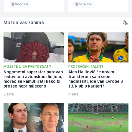
Sarajevo
Sarajevo
Možda vas zanima
MOŽETE LI GA PREPOZNATI?
PROTRAĆENI TALENT
Nogometni superstar putovao
Alen Halilović će novim
redovnom avionskom linijom,
transferom sam sebe
morao se kamuflirati kako bi
nadmašiti: Ide van Evrope u
prošao neprimijećeno
13. klub u karijeri?
2 sata
4 sata