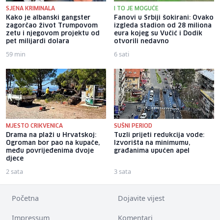
SJENA KRIMINALA
I TO JE MOGUĆE
Kako je albanski gangster
Fanovi u Srbiji šokirani: Ovako
zagorčao život Trumpovom
izgleda stadion od 28 miliona
zetu i njegovom projektu od
eura kojeg su Vučić i Dodik
pet milijardi dolara
otvorili nedavno
59 min
6 sati
MJESTO CRIKVENICA
SUŠNI PERIOD
Drama na plaži u Hrvatskoj:
Tuzli prijeti redukcija vode:
Ogroman bor pao na kupače,
Izvorišta na minimumu,
među povrijeđenima dvoje
građanima upućen apel
djece
2 sata
3 sata
Početna
Dojavite vijest
Impressum
Komentari