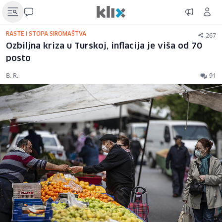
267
RASTE I STOPA SIROMAŠTVA
Ozbiljna kriza u Turskoj, inflacija je viša od 70
posto
B. R.
91