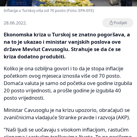
Inflacija u Turskoj viša od 70 posto (Foto: EPA-EFE)
28.06.2022.
Podijeli
Ekonomska kriza u Turskoj se znatno pogoršava, a
na to je ukazao i ministar vanjskih poslova ove
države Mevlut Cavusoglu. Strahuje se da će se
kriza dodatno produbiti.
Koliko je ona ozbiljna govori i to da je stopa inflacije
početkom ovog mjeseca iznosila više od 70 posto.
Domaća valuta je samo od početka ove godine izgubila
20 posto vrijednosti, a prošle godine je izgubila 40
posto vrijednosti.
Ministar Cavusoglu je na krizu upozorio, obraćajući se
zvaničnicima vladajuće Stranke pravde i razvoja (AKP).
"Naši ljudi se uočavaju s visokom inflacijom, rastućim
cijenama i rastućim troškovima života. To ne poričemo,