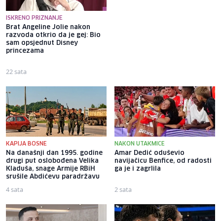
ISKRENO PRIZNANJE
Brat Angeline Jolie nakon
Selma Alispahić ususret filmu
razvoda otkrio da je gej: Bio
o "Ay Carmeli": Dragan Jovičić
sam opsjednut Disney
bi bio ponosan; nikada nisam
princezama
pomislila da igram s nekim
drugim
22 sata
22 sata
KAPIJA BOSNE
NAKON UTAKMICE
Na današnji dan 1995. godine
Amar Dedić oduševio
drugi put oslobođena Velika
navijačicu Benfice, od radosti
Kladuša, snage Armije RBiH
ga je i zagrlila
srušile Abdićevu paradržavu
4 sata
2 sata