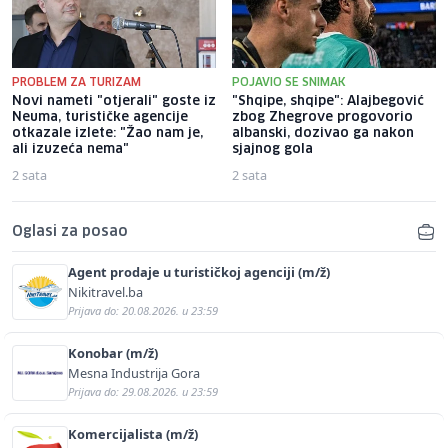
PROBLEM ZA TURIZAM
POJAVIO SE SNIMAK
Novi nameti "otjerali" goste iz
"Shqipe, shqipe": Alajbegović
Neuma, turističke agencije
zbog Zhegrove progovorio
otkazale izlete: "Žao nam je,
albanski, dozivao ga nakon
ali izuzeća nema"
sjajnog gola
2 sata
2 sata
Oglasi za posao
Agent prodaje u turističkoj agenciji (m/ž)
Nikitravel.ba
Prijava do: 20.08.2026. u 23:59
Konobar (m/ž)
Mesna Industrija Gora
Prijava do: 29.08.2026. u 23:59
Komercijalista (m/ž)