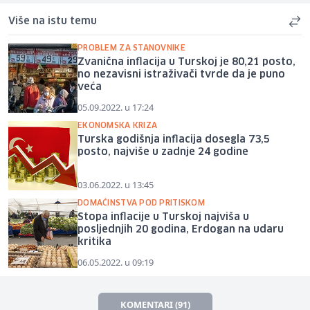
Više na istu temu
PROBLEM ZA STANOVNIKE
Zvanična inflacija u Turskoj je 80,21 posto,
no nezavisni istraživači tvrde da je puno
veća
05.09.2022. u 17:24
EKONOMSKA KRIZA
Turska godišnja inflacija dosegla 73,5
posto, najviše u zadnje 24 godine
03.06.2022. u 13:45
DOMAĆINSTVA POD PRITISKOM
Stopa inflacije u Turskoj najviša u
posljednjih 20 godina, Erdogan na udaru
kritika
06.05.2022. u 09:19
KOMENTARI (91)