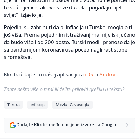
to su činjenice, ali ove krize duboko pogađaju cijeli
svijet", izjavio je.
Pojedini su zabrinuti da bi inflacija u Turskoj mogla biti
još viša. Prema pojedinim istraživanjima, nije isključeno
da bude viša i od 200 posto. Turski mediji prenose da je
sa pandemijom koronavirusa počeo nagli rast stope
siromaštva.
Klix.ba čitajte i u našoj aplikaciji za
iOS
ili
Android
.
Znate nešto više o temi ili želite prijaviti grešku u tekstu?
Turska
inflacija
Mevlut Cavusoglu
Dodajte Klix.ba među omiljene izvore na Googlu