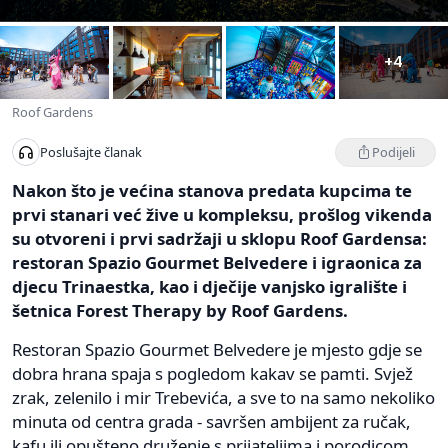
+4
Roof Gardens
Podijeli
Poslušajte članak
Nakon što je većina stanova predata kupcima te
prvi stanari već žive u kompleksu, prošlog vikenda
su otvoreni i prvi sadržaji u sklopu Roof Gardensa:
restoran Spazio Gourmet Belvedere i igraonica za
djecu Trinaestka, kao i dječije vanjsko igralište i
šetnica Forest Therapy by Roof Gardens.
Restoran Spazio Gourmet Belvedere je mjesto gdje se
dobra hrana spaja s pogledom kakav se pamti. Svjež
zrak, zelenilo i mir Trebevića, a sve to na samo nekoliko
minuta od centra grada - savršen ambijent za ručak,
kafu ili opušteno druženje s prijateljima i porodicom,