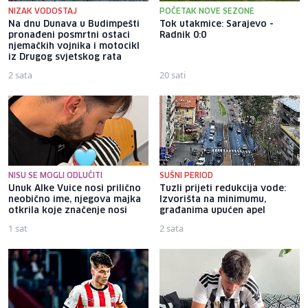
NIZAK VODOSTAJ
POČETAK NOVE SEZONE
Na dnu Dunava u Budimpešti
Tok utakmice: Sarajevo -
pronađeni posmrtni ostaci
Radnik 0:0
njemačkih vojnika i motocikl
iz Drugog svjetskog rata
2 sata
20 sati
NISU SE MOGLI ODLUČITI
SUŠNI PERIOD
Unuk Alke Vuice nosi prilično
Tuzli prijeti redukcija vode:
neobično ime, njegova majka
Izvorišta na minimumu,
otkrila koje značenje nosi
građanima upućen apel
1 sat
2 sata