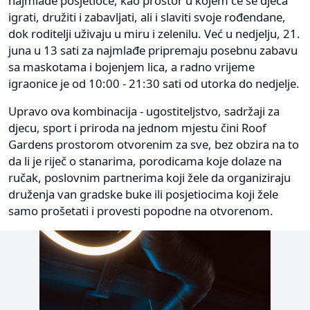
najmlađe posjetioce, kao prostor u kojem će se djeca
igrati, družiti i zabavljati, ali i slaviti svoje rođendane,
dok roditelji uživaju u miru i zelenilu. Već u nedjelju, 21.
juna u 13 sati za najmlađe pripremaju posebnu zabavu
sa maskotama i bojenjem lica, a radno vrijeme
igraonice je od 10:00 - 21:30 sati od utorka do nedjelje.
Upravo ova kombinacija - ugostiteljstvo, sadržaji za
djecu, sport i priroda na jednom mjestu čini Roof
Gardens prostorom otvorenim za sve, bez obzira na to
da li je riječ o stanarima, porodicama koje dolaze na
ručak, poslovnim partnerima koji žele da organiziraju
druženja van gradske buke ili posjetiocima koji žele
samo prošetati i provesti popodne na otvorenom.