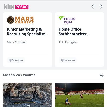
Junior Marketing &
Home Office
Recruiting Specialist
Sachbearbeiter
(m/ž)
(m/w/d) für einen
Mars Connect
TELUS Digital
bekannten deutschen
Energieversorger
Sarajevo
Sarajevo
Možda vas zanima