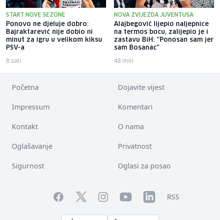
START NOVE SEZONE
NOVA ZVIJEZDA JUVENTUSA
Ponovo ne djeluje dobro:
Alajbegović lijepio naljepnice
Bajraktarević nije dobio ni
na termos bocu, zalijepio je i
minut za igru u velikom kiksu
zastavu BiH: "Ponosan sam jer
PSV-a
sam Bosanac"
8 sati
48 min
Početna
Dojavite vijest
Impressum
Komentari
Kontakt
O nama
Oglašavanje
Privatnost
Sigurnost
Oglasi za posao
Facebook
YouTube
LinkedIn
Twitter
Instagram
RSS