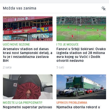
Možda vas zanima
UOČI NOVE SEZONE
I TO JE MOGUĆE
Arsenalov stadion od danas
Fanovi u Srbiji šokirani: Ovako
krasi novi šampionski detalj, a
izgleda stadion od 28 miliona
tu je i nezaobilazna zastava
eura kojeg su Vučić i Dodik
BiH
otvorili nedavno
2 sata
5 sati
MOŽETE LI GA PREPOZNATI?
UPRKOS PROBLEMIMA
Nogometni superstar putovao
Njemačka oborila rekord u