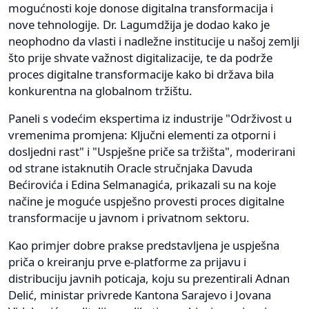
mogućnosti koje donose digitalna transformacija i
nove tehnologije. Dr. Lagumdžija je dodao kako je
neophodno da vlasti i nadležne institucije u našoj zemlji
što prije shvate važnost digitalizacije, te da podrže
proces digitalne transformacije kako bi država bila
konkurentna na globalnom tržištu.
Paneli s vodećim ekspertima iz industrije "Održivost u
vremenima promjena: Ključni elementi za otporni i
dosljedni rast" i "Uspješne priče sa tržišta", moderirani
od strane istaknutih Oracle stručnjaka Davuda
Bećirovića i Edina Selmanagića, prikazali su na koje
načine je moguće uspješno provesti proces digitalne
transformacije u javnom i privatnom sektoru.
Kao primjer dobre prakse predstavljena je uspješna
priča o kreiranju prve e-platforme za prijavu i
distribuciju javnih poticaja, koju su prezentirali Adnan
Delić, ministar privrede Kantona Sarajevo i Jovana