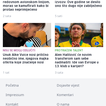
redovnom avionskom linijom,
izvozu: Ove godine se desilo
morao se kamuflirati kako bi
ono što dugo nije zabilježeno
prošao neprimijećeno
2 sata
5 sati
NISU SE MOGLI ODLUČITI
PROTRAĆENI TALENT
Unuk Alke Vuice nosi prilično
Alen Halilović će novim
neobično ime, njegova majka
transferom sam sebe
otkrila koje značenje nosi
nadmašiti: Ide van Evrope u
13. klub u karijeri?
1 sat
3 sata
Početna
Dojavite vijest
Impressum
Komentari
Kontakt
O nama