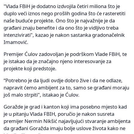
"Vlada FBiH je dodatno izdvojila četiri miliona što je
duplo veći iznos nego prošlih godina što će rasteretiti
naše buduće projekte. Ono što je najvažnije je da
građani znaju benefite i da ono što je vidljivo treba
intenzivirati", kazao je nakon sastanka gradonačelnik
Imamović.
Premijer Ćulov zadovoljan je podrškom Vlade FBiH, te
je istakao da je značajno njeno interesovanje za
projekte koji predstoje.
“Potrebno je da ljudi ovdje dobro žive i da ne odlaze,
napravit ćemo ambijent za to, samo se građani moraju
još malo strpiti", istakao je Ćulov.
Goražde je grad i kanton koji ima posebno mjesto kad
je u pitanju Vlada FBIH, poručio je nakon susreta
premijer Nermin Nikšić najavljujući stvaranje ambijenta
da građani Goražda imaju bolje uslove života kako ne