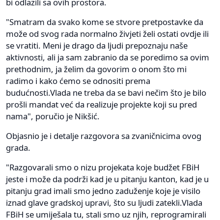
bi odlazili sa ovih prostora.
"Smatram da svako kome se stvore pretpostavke da
može od svog rada normalno živjeti želi ostati ovdje ili
se vratiti. Meni je drago da ljudi prepoznaju naše
aktivnosti, ali ja sam zabranio da se poredimo sa ovim
prethodnim, ja želim da govorim o onom što mi
radimo i kako ćemo se odnositi prema
budućnosti.Vlada ne treba da se bavi nečim što je bilo
prošli mandat već da realizuje projekte koji su pred
nama", poručio je Nikšić.
Objasnio je i detalje razgovora sa zvaničnicima ovog
grada.
"Razgovarali smo o nizu projekata koje budžet FBiH
jeste i može da podrži kad je u pitanju kanton, kad je u
pitanju grad imali smo jedno zaduženje koje je visilo
iznad glave gradskoj upravi, što su ljudi zatekli.Vlada
FBiH se umiješala tu, stali smo uz njih, reprogramirali