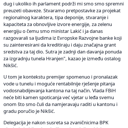
dug i ukoliko ih parlament podrži mi smo smo spremni
preuzeti obaveze. Stvaramo pretpostavke za projekat
regionalnog karaktera, tipa deponije, stvaranje i
kapaciteta za obnovljive izvore energije, za zelenu
energiju o čemu smo ministar Lakić i ja danas
razgovarali sa ljudima iz Evropske Razvojne banke koji
su zainteresirani da kreditiraju i daju značajna grant
sredstva za taj dio. Sutra je zadnji dan davanja ponuda
za izgradnju tunela Hranjen", kazao je između ostalog
Nikšić.
U tom je kontekstu premijer spomenuo i pronalazak
vode u tunelu i moguće rentabilnije rješenje pitanja
vodosnabdijevanja kantona na taj način. Vlada FBiH
neće biti kamen spoticanja već vjetar u leđa svemu
onom što smo čuli da namjeravaju raditi u kantonu i
gradu poručio je Nikšić.
Delegacija je nakon susreta sa zvaničnicima BPK