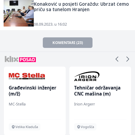
Konaković u posjeti Goraždu: Ubrzat ćemo
priču sa tunelom Hranjen
08.09.2023. u 16:02
KOMENTARI (23)
Građevinski inženjer
Tehničar održavanja
(m/ž)
CNC mašina (m)
MC-Stella
Irion Argerr
Velika Kladuša
Vogošća