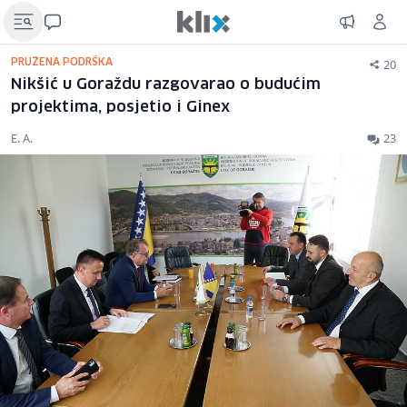
20
PRUŽENA PODRŠKA
Nikšić u Goraždu razgovarao o budućim
projektima, posjetio i Ginex
E. A.
23