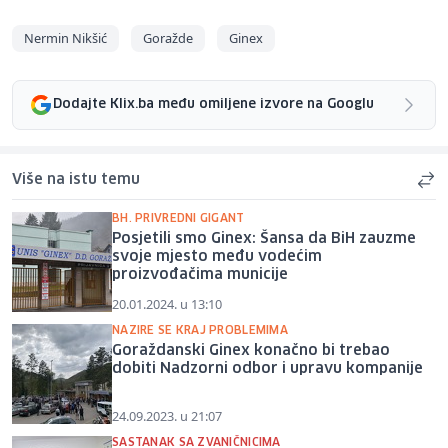
Nermin Nikšić
Goražde
Ginex
Dodajte Klix.ba među omiljene izvore na Googlu
Više na istu temu
BH. PRIVREDNI GIGANT
Posjetili smo Ginex: Šansa da BiH zauzme
svoje mjesto među vodećim
proizvođačima municije
20.01.2024. u 13:10
NAZIRE SE KRAJ PROBLEMIMA
Goraždanski Ginex konačno bi trebao
dobiti Nadzorni odbor i upravu kompanije
24.09.2023. u 21:07
SASTANAK SA ZVANIČNICIMA