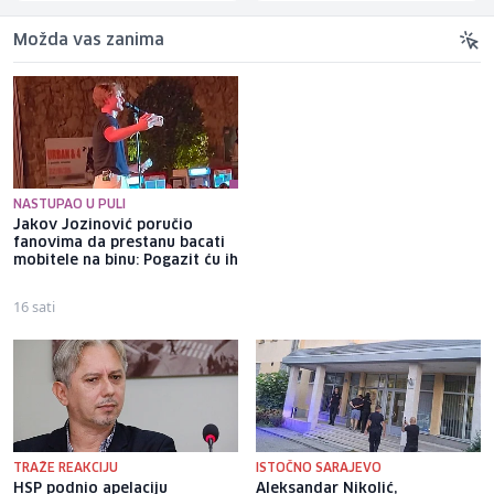
Možda vas zanima
NASTUPAO U PULI
Jakov Jozinović poručio
Osigurano 20,3 miliona KM za
fanovima da prestanu bacati
zapošljavanje osoba s
mobitele na binu: Pogazit ću ih
invaliditetom, prvi put i za
one sa 50 posto invaliditeta
16 sati
19 sati
TRAŽE REAKCIJU
ISTOČNO SARAJEVO
HSP podnio apelaciju
Aleksandar Nikolić,