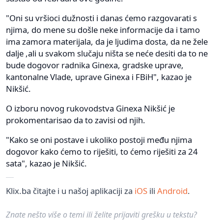
"Oni su vršioci dužnosti i danas ćemo razgovarati s
njima, do mene su došle neke informacije da i tamo
ima zamora materijala, da je ljudima dosta, da ne žele
dalje ,ali u svakom slučaju ništa se neće desiti da to ne
bude dogovor radnika Ginexa, gradske uprave,
kantonalne Vlade, uprave Ginexa i FBiH", kazao je
Nikšić.
O izboru novog rukovodstva Ginexa Nikšić je
prokomentarisao da to zavisi od njih.
"Kako se oni postave i ukoliko postoji među njima
dogovor kako ćemo to riješiti, to ćemo riješiti za 24
sata", kazao je Nikšić.
Klix.ba čitajte i u našoj aplikaciji za
iOS
ili
Android
.
Znate nešto više o temi ili želite prijaviti grešku u tekstu?