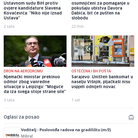
Ustavnom sudu BiH protiv
osumnjičeni za pomaganje u
ovjere kandidature Slavena
pokušaju ubistva Davora
Kovačevića: "Niko nije iznad
Dabića, bit će pušten na
Ustava"
slobodu
2 sata
22 min
DRON NA AERODROMU
OŠTEĆENA I BH POŠTA
Njemački ministar prekinuo
Sarajevo: Uništen bankomat u
odmor zbog vanredne
naselju Višnjik, pljačkaši nisu
situacije u Leipzigu: "Moguće
uspjeli odnijeti novac
da iza svega stoje strane sile"
3 sata
1 sat
Oglasi za posao
Voditelj - Poslovođa radova na gradilištu (m/ž)
Mibral