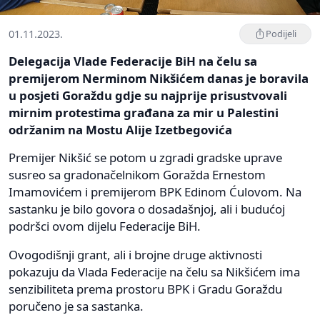
01.11.2023.
Podijeli
Delegacija Vlade Federacije BiH na čelu sa
premijerom Nerminom Nikšićem danas je boravila
u posjeti Goraždu gdje su najprije prisustvovali
mirnim protestima građana za mir u Palestini
održanim na Mostu Alije Izetbegovića
Premijer Nikšić se potom u zgradi gradske uprave
susreo sa gradonačelnikom Goražda Ernestom
Imamovićem i premijerom BPK Edinom Ćulovom. Na
sastanku je bilo govora o dosadašnjoj, ali i budućoj
podršci ovom dijelu Federacije BiH.
Ovogodišnji grant, ali i brojne druge aktivnosti
pokazuju da Vlada Federacije na čelu sa Nikšićem ima
senzibiliteta prema prostoru BPK i Gradu Goraždu
poručeno je sa sastanka.