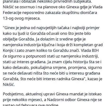
planirala i obilazak nekoliko privrednih subjekata.
Nikšić se osvrnuo i na planove oko Ginexa gdje je Vlada
Federacije neposredno zakazala skupštinu dioničara
13-og ovog mjeseca.
"Ginex je jedna od najsvjetlijih tačaka i najbolji primjer
kako su ljudi iz Goražda očuvali ono što jeste bilo
obilježje Goražda. Ja dolazim iz sredine gdje je
namjenska industrija ključna i koja drži kompletan grad
Konjic i zato znam koliko to Goraždu znači. Vlada BIH
će sigurno u potpunosti stati uz namjensku industriji,
stati uz interes građana. Ja znam cijelu historiju šta se i
kako dešavalo, pokušajima smjene, promjena, sigurno
se neće dešavati ništa što neće biti u interesu građana
Goražda, što neće biti interes radnika Ginexa", kazao je
Nikšić.
Podsjetimo, aktuelnoj upravi Ginexa mandat je istekao
prije nekoliko mjeseci, a Nadzorni odbor Ginexa nije se
sastao od februara ove godine.