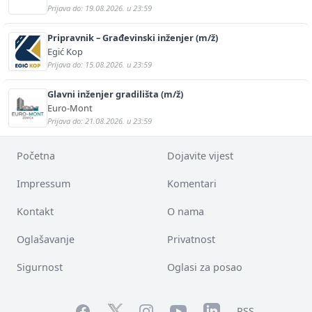
Prijava do: 19.08.2026. u 23:59
Pripravnik – Građevinski inženjer (m/ž)
Egić Kop
Prijava do: 15.08.2026. u 23:59
Glavni inženjer gradilišta (m/ž)
Euro-Mont
Prijava do: 21.08.2026. u 23:59
Početna
Dojavite vijest
Impressum
Komentari
Kontakt
O nama
Oglašavanje
Privatnost
Sigurnost
Oglasi za posao
Facebook
YouTube
LinkedIn
Twitter
Instagram
RSS