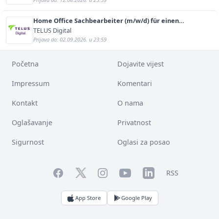
Home Office Sachbearbeiter (m/w/d) für einen
bekannten deutschen Energieversorger
TELUS Digital
Prijava do: 02.09.2026. u 23:59
Početna
Dojavite vijest
Impressum
Komentari
Kontakt
O nama
Oglašavanje
Privatnost
Sigurnost
Oglasi za posao
Facebook
YouTube
LinkedIn
Twitter
Instagram
RSS
App Store
Google Play