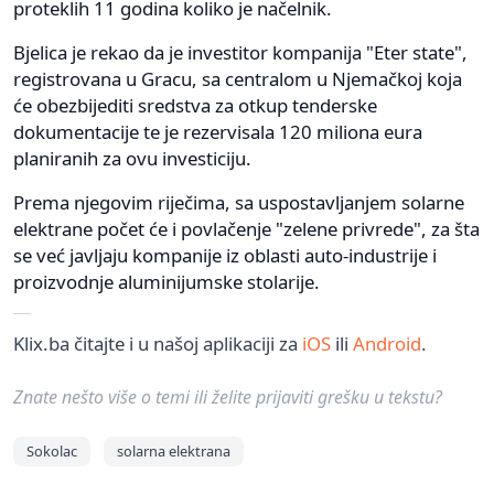
proteklih 11 godina koliko je načelnik.
Bjelica je rekao da je investitor kompanija "Eter state",
registrovana u Gracu, sa centralom u Njemačkoj koja
će obezbijediti sredstva za otkup tenderske
dokumentacije te je rezervisala 120 miliona eura
planiranih za ovu investiciju.
Prema njegovim riječima, sa uspostavljanjem solarne
elektrane počet će i povlačenje "zelene privrede", za šta
se već javljaju kompanije iz oblasti auto-industrije i
proizvodnje aluminijumske stolarije.
Klix.ba čitajte i u našoj aplikaciji za
iOS
ili
Android
.
Znate nešto više o temi ili želite prijaviti grešku u tekstu?
Sokolac
solarna elektrana