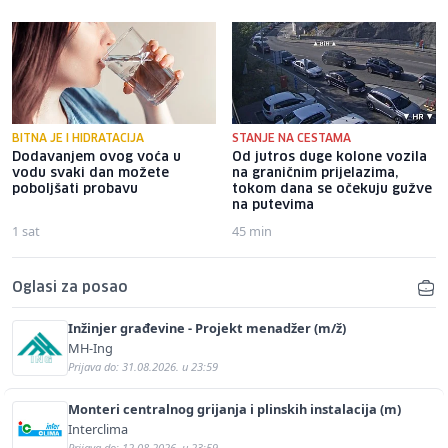
BITNA JE I HIDRATACIJA
STANJE NA CESTAMA
Dodavanjem ovog voća u
Od jutros duge kolone vozila
vodu svaki dan možete
na graničnim prijelazima,
poboljšati probavu
tokom dana se očekuju gužve
na putevima
1 sat
45 min
Oglasi za posao
Inžinjer građevine - Projekt menadžer (m/ž)
MH-Ing
Prijava do: 31.08.2026. u 23:59
Monteri centralnog grijanja i plinskih instalacija (m)
Interclima
Prijava do: 12.08.2026. u 23:59