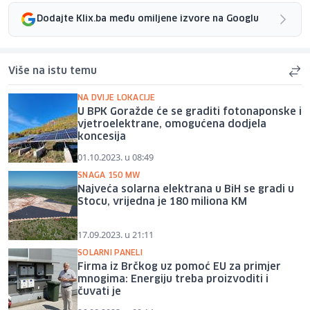
Dodajte Klix.ba među omiljene izvore na Googlu
Više na istu temu
NA DVIJE LOKACIJE
U BPK Goražde će se graditi fotonaponske i
vjetroelektrane, omogućena dodjela
koncesija
01.10.2023. u 08:49
SNAGA 150 MW
Najveća solarna elektrana u BiH se gradi u
Stocu, vrijedna je 180 miliona KM
17.09.2023. u 21:11
SOLARNI PANELI
Firma iz Brčkog uz pomoć EU za primjer
mnogima: Energiju treba proizvoditi i
čuvati je