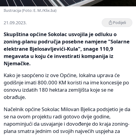
Ilustracija (Foto: E. M./Klix.ba)
21.09.2023.
Podijeli
Skupština općine Sokolac usvojila je odluku o
zoning-planu područja posebne namjene "Solarne
elektrane Bjelosavljevići-Kula", snage 110,9
megavata u koju će investirati kompanija iz
Njemačke.
Kako je saopćeno iz ove Općine, lokalna uprava će
godišnje imati 800.000 KM koristi na ime koncesije po
osnovu izdatih 180 hektara zemljišta koje se ne
obrađuje.
Načelnik općine Sokolac Milovan Bjelica podsjetio je da
se na ovom projektu radi gotovo dvije godine,
napominjući da usvajanje i dovođenje do kraja zoning-
plana smatra jednim od svojih najvećih uspjeha za