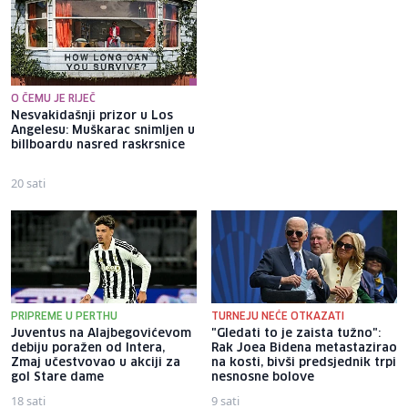
O ČEMU JE RIJEČ
Nesvakidašnji prizor u Los
Visoki iranski zvaničnik: Sve
Angelesu: Muškarac snimljen u
dok SAD ne popravi svoje
billboardu nasred raskrsnice
ponašanje, Hormuz neće biti
otvoren
20 sati
1 sat
PRIPREME U PERTHU
TURNEJU NEĆE OTKAZATI
Juventus na Alajbegovićevom
"Gledati to je zaista tužno":
debiju poražen od Intera,
Rak Joea Bidena metastazirao
Zmaj učestvovao u akciji za
na kosti, bivši predsjednik trpi
gol Stare dame
nesnosne bolove
18 sati
9 sati