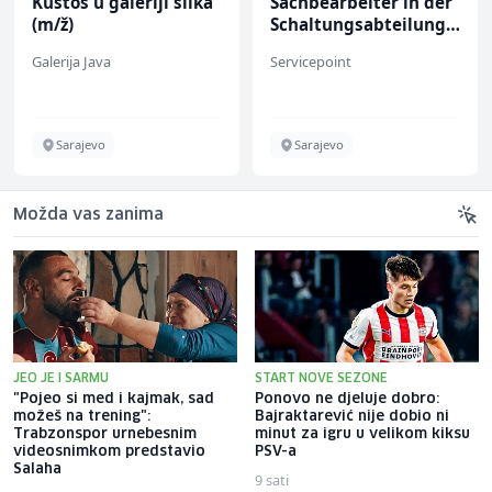
Kustos u galeriji slika
Sachbearbeiter in der
(m/ž)
Schaltungsabteilung
(m/w)
Galerija Java
Servicepoint
Sarajevo
Sarajevo
Možda vas zanima
JEO JE I SARMU
START NOVE SEZONE
"Pojeo si med i kajmak, sad
Ponovo ne djeluje dobro:
možeš na trening":
Bajraktarević nije dobio ni
Trabzonspor urnebesnim
minut za igru u velikom kiksu
videosnimkom predstavio
PSV-a
Salaha
9 sati