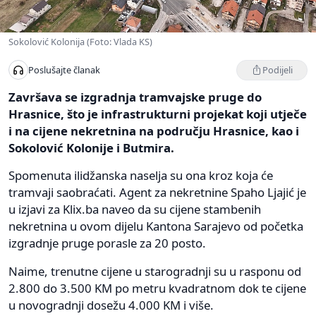
Sokolović Kolonija (Foto: Vlada KS)
Podijeli
Poslušajte članak
Završava se izgradnja tramvajske pruge do
Hrasnice, što je infrastrukturni projekat koji utječe
i na cijene nekretnina na području Hrasnice, kao i
Sokolović Kolonije i Butmira.
Spomenuta ilidžanska naselja su ona kroz koja će
tramvaji saobraćati. Agent za nekretnine Spaho Ljajić je
u izjavi za Klix.ba naveo da su cijene stambenih
nekretnina u ovom dijelu Kantona Sarajevo od početka
izgradnje pruge porasle za 20 posto.
Naime, trenutne cijene u starogradnji su u rasponu od
2.800 do 3.500 KM po metru kvadratnom dok te cijene
u novogradnji dosežu 4.000 KM i više.