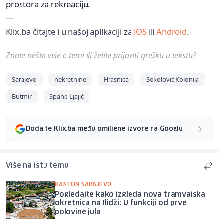
prostora za rekreaciju.
Klix.ba čitajte i u našoj aplikaciji za
iOS
ili
Android
.
Znate nešto više o temi ili želite prijaviti grešku u tekstu?
Sarajevo
nekretnine
Hrasnica
Sokolović Kolonija
Butmir
Spaho Ljajić
Dodajte Klix.ba među omiljene izvore na Googlu
Više na istu temu
KANTON SARAJEVO
Pogledajte kako izgleda nova tramvajska
okretnica na Ilidži: U funkciji od prve
polovine jula