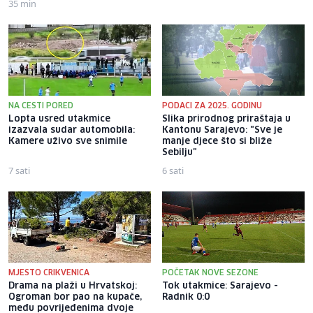
35 min
NA CESTI PORED
PODACI ZA 2025. GODINU
Lopta usred utakmice
Slika prirodnog priraštaja u
izazvala sudar automobila:
Kantonu Sarajevo: "Sve je
Kamere uživo sve snimile
manje djece što si bliže
Sebilju"
7 sati
6 sati
MJESTO CRIKVENICA
POČETAK NOVE SEZONE
Drama na plaži u Hrvatskoj:
Tok utakmice: Sarajevo -
Ogroman bor pao na kupače,
Radnik 0:0
među povrijeđenima dvoje