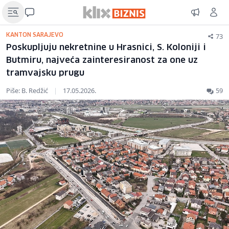
73
KANTON SARAJEVO
Poskupljuju nekretnine u Hrasnici, S. Koloniji i
Butmiru, najveća zainteresiranost za one uz
tramvajsku prugu
Piše: B. Redžić
|
17.05.2026.
59