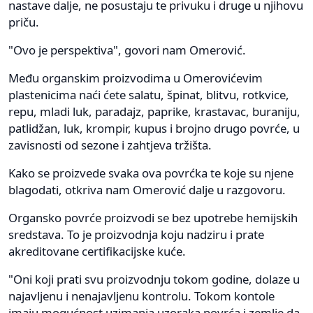
nastave dalje, ne posustaju te privuku i druge u njihovu
priču.
"Ovo je perspektiva", govori nam Omerović.
Među organskim proizvodima u Omerovićevim
plastenicima naći ćete salatu, špinat, blitvu, rotkvice,
repu, mladi luk, paradajz, paprike, krastavac, buraniju,
patlidžan, luk, krompir, kupus i brojno drugo povrće, u
zavisnosti od sezone i zahtjeva tržišta.
Kako se proizvede svaka ova povrćka te koje su njene
blagodati, otkriva nam Omerović dalje u razgovoru.
Organsko povrće proizvodi se bez upotrebe hemijskih
sredstava. To je proizvodnja koju nadziru i prate
akreditovane certifikacijske kuće.
"Oni koji prati svu proizvodnju tokom godine, dolaze u
najavljenu i nenajavljenu kontrolu. Tokom kontole
imaju mogućnost uzimanja uzoraka povrća i zemlje da