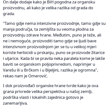
On dalje dodaje kako je BiH pogodna za organsku
proizvodnu, ali kako je velika razlika od grada do
grada.
"Tamo gdje nema intenzivne proizvodnje, tamo gdje su
manja područja, ta zemljišta su veoma plodna za
proizvodnju zdrave hrane. Međutim, puno je teže, ali
ne i nemoguće, proizvoditi tamo gdje se ljudi bave
intenzivnom proizvodnjom jer se tu u velikoj mjeri
koriste herbicidi u prskanju, puno se proizvode žitarice
i uljarice. Kada bi se pravila neka paralela kome je lakše
baviti se organskom poljoprivredom, naprimjer u
Varešu ili u Brčkom i u Bijeljini, razlika je ogromna",
rekao nam je Omerović.
I dok proizvođači organske hrane tvrde kako je ova
grana privrede velika perspektiva u našoj zemlji,
podrška vlasti i lokalnih zajednica gotovo je
zanemarljiva.