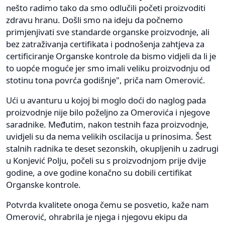
nešto radimo tako da smo odlučili početi proizvoditi
zdravu hranu. Došli smo na ideju da počnemo
primjenjivati sve standarde organske proizvodnje, ali
bez zatraživanja certifikata i podnošenja zahtjeva za
certificiranje Organske kontrole da bismo vidjeli da li je
to uopće moguće jer smo imali veliku proizvodnju od
stotinu tona povrća godišnje", priča nam Omerović.
Ući u avanturu u kojoj bi moglo doći do naglog pada
proizvodnje nije bilo poželjno za Omerovića i njegove
saradnike. Međutim, nakon testnih faza proizvodnje,
uvidjeli su da nema velikih oscilacija u prinosima. Šest
stalnih radnika te deset sezonskih, okupljenih u zadrugi
u Konjević Polju, počeli su s proizvodnjom prije dvije
godine, a ove godine konačno su dobili certifikat
Organske kontrole.
Potvrda kvalitete onoga čemu se posvetio, kaže nam
Omerović, ohrabrila je njega i njegovu ekipu da