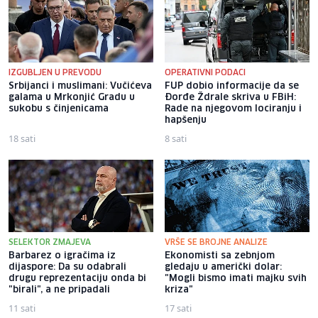
IZGUBLJEN U PREVODU
OPERATIVNI PODACI
Srbijanci i muslimani: Vučićeva
FUP dobio informacije da se
galama u Mrkonjić Gradu u
Đorđe Ždrale skriva u FBiH:
sukobu s činjenicama
Rade na njegovom lociranju i
hapšenju
18 sati
8 sati
SELEKTOR ZMAJEVA
VRŠE SE BROJNE ANALIZE
Barbarez o igračima iz
Ekonomisti sa zebnjom
dijaspore: Da su odabrali
gledaju u američki dolar:
drugu reprezentaciju onda bi
"Mogli bismo imati majku svih
"birali", a ne pripadali
kriza"
11 sati
17 sati