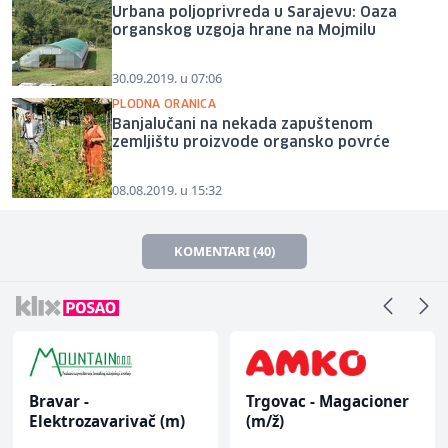
Urbana poljoprivreda u Sarajevu: Oaza
organskog uzgoja hrane na Mojmilu
30.09.2019. u 07:06
PLODNA ORANICA
Banjalučani na nekada zapuštenom
zemljištu proizvode organsko povrće
08.08.2019. u 15:32
KOMENTARI (40)
Bravar -
Trgovac - Magacioner
Elektrozavarivač (m)
(m/ž)