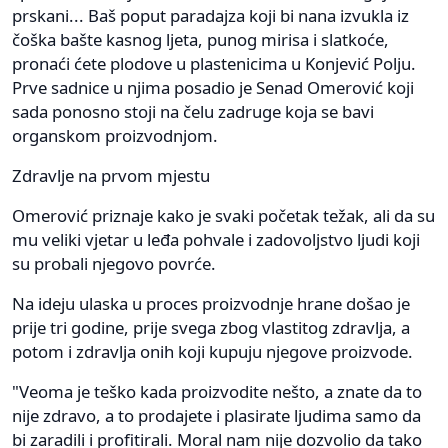
prskani... Baš poput paradajza koji bi nana izvukla iz
čoška bašte kasnog ljeta, punog mirisa i slatkoće,
pronaći ćete plodove u plastenicima u Konjević Polju.
Prve sadnice u njima posadio je Senad Omerović koji
sada ponosno stoji na čelu zadruge koja se bavi
organskom proizvodnjom.
Zdravlje na prvom mjestu
Omerović priznaje kako je svaki početak težak, ali da su
mu veliki vjetar u leđa pohvale i zadovoljstvo ljudi koji
su probali njegovo povrće.
Na ideju ulaska u proces proizvodnje hrane došao je
prije tri godine, prije svega zbog vlastitog zdravlja, a
potom i zdravlja onih koji kupuju njegove proizvode.
"Veoma je teško kada proizvodite nešto, a znate da to
nije zdravo, a to prodajete i plasirate ljudima samo da
bi zaradili i profitirali. Moral nam nije dozvolio da tako