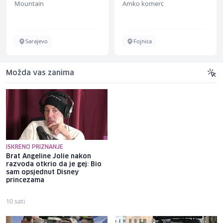
Mountain
Amko komerc
Sarajevo
Fojnica
Možda vas zanima
ISKRENO PRIZNANJE
Brat Angeline Jolie nakon
Selma Alispahić ususret filmu
razvoda otkrio da je gej: Bio
o "Ay Carmeli": Dragan Jovičić
sam opsjednut Disney
bi bio ponosan; nikada nisam
princezama
pomislila da igram s nekim
drugim
10 sati
9 sati