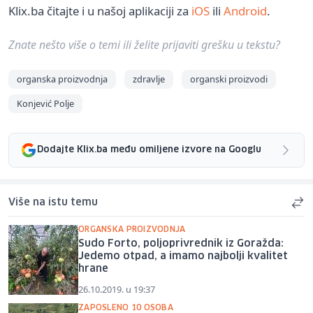
Klix.ba čitajte i u našoj aplikaciji za
iOS
ili
Android
.
Znate nešto više o temi ili želite prijaviti grešku u tekstu?
organska proizvodnja
zdravlje
organski proizvodi
Konjević Polje
Dodajte Klix.ba među omiljene izvore na Googlu
Više na istu temu
ORGANSKA PROIZVODNJA
Sudo Forto, poljoprivrednik iz Goražda:
Jedemo otpad, a imamo najbolji kvalitet
hrane
26.10.2019. u 19:37
ZAPOSLENO 10 OSOBA