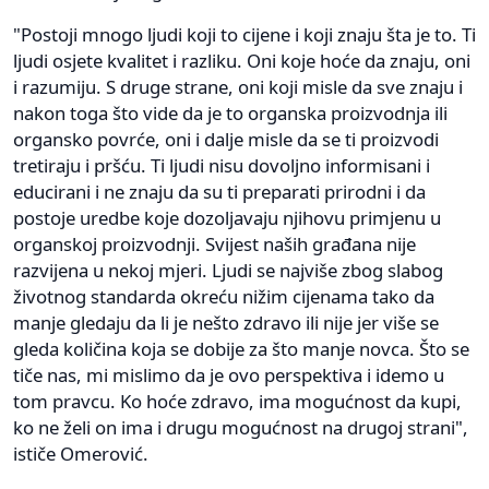
"Postoji mnogo ljudi koji to cijene i koji znaju šta je to. Ti
ljudi osjete kvalitet i razliku. Oni koje hoće da znaju, oni
i razumiju. S druge strane, oni koji misle da sve znaju i
nakon toga što vide da je to organska proizvodnja ili
organsko povrće, oni i dalje misle da se ti proizvodi
tretiraju i pršću. Ti ljudi nisu dovoljno informisani i
educirani i ne znaju da su ti preparati prirodni i da
postoje uredbe koje dozoljavaju njihovu primjenu u
organskoj proizvodnji. Svijest naših građana nije
razvijena u nekoj mjeri. Ljudi se najviše zbog slabog
životnog standarda okreću nižim cijenama tako da
manje gledaju da li je nešto zdravo ili nije jer više se
gleda količina koja se dobije za što manje novca. Što se
tiče nas, mi mislimo da je ovo perspektiva i idemo u
tom pravcu. Ko hoće zdravo, ima mogućnost da kupi,
ko ne želi on ima i drugu mogućnost na drugoj strani",
ističe Omerović.