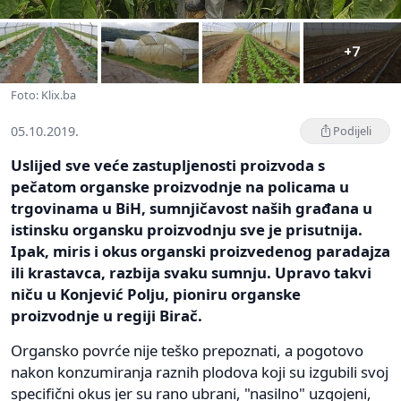
+7
Foto: Klix.ba
05.10.2019.
Podijeli
Uslijed sve veće zastupljenosti proizvoda s
pečatom organske proizvodnje na policama u
trgovinama u BiH, sumnjičavost naših građana u
istinsku organsku proizvodnju sve je prisutnija.
Ipak, miris i okus organski proizvedenog paradajza
ili krastavca, razbija svaku sumnju. Upravo takvi
niču u Konjević Polju, pioniru organske
proizvodnje u regiji Birač.
Organsko povrće nije teško prepoznati, a pogotovo
nakon konzumiranja raznih plodova koji su izgubili svoj
specifični okus jer su rano ubrani, "nasilno" uzgojeni,