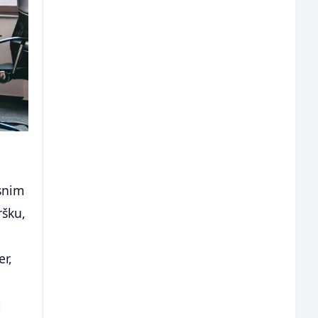
usnim
ršku,
er,
m