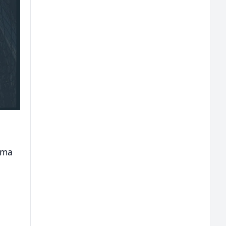
ima
i