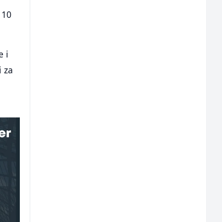
 10
e i
i za