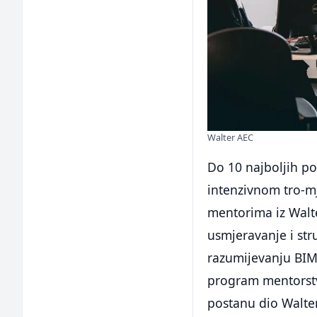
Walter AEC
Do 10 najboljih po
intenzivnom tro-mj
mentorima iz Walt
usmjeravanje i str
razumijevanju BIM-
program mentorstv
postanu dio Walter