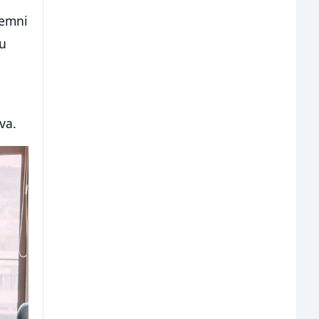
remni
 u
va.