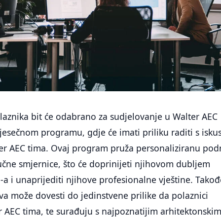
laznika bit će odabrano za sudjelovanje u Walter AEC
esečnom programu, gdje će imati priliku raditi s isk
er AEC tima. Ovaj program pruža personaliziranu pod
učne smjernice, što će doprinijeti njihovom dubljem
a i unaprijediti njihove profesionalne vještine. Takođ
a može dovesti do jedinstvene prilike da polaznici
 AEC tima, te surađuju s najpoznatijim arhitektonski