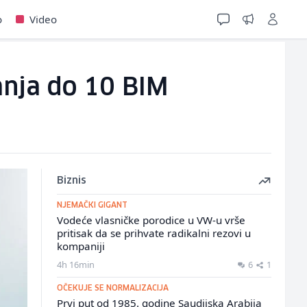
o
Video
anja do 10 BIM
Biznis
NJEMAČKI GIGANT
Vodeće vlasničke porodice u VW-u vrše
pritisak da se prihvate radikalni rezovi u
kompaniji
4h 16min
6
1
OČEKUJE SE NORMALIZACIJA
Prvi put od 1985. godine Saudijska Arabija