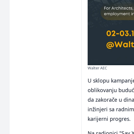
Walter AEC
U sklopu kampanje 
oblikovanju buduće
da zakorače u dina
inžinjeri sa radnim
karijerni progres.
Na radionici "Say 