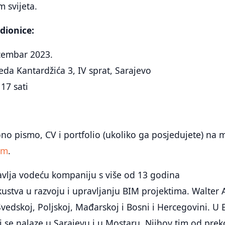
 svijeta.
dionice:
ecembar 2023.
da Kantardžića 3, IV sprat, Sarajevo
17 sati
ono pismo, CV i portfolio (ukoliko ga posjedujete) na m
om
.
avlja vodeću kompaniju s više od 13 godina
stva u razvoju i upravljanju BIM projektima. Walter 
Švedskoj, Poljskoj, Mađarskoj i Bosni i Hercegovini. U 
i se nalaze u Sarajevu i u Mostaru. Njihov tim od prek