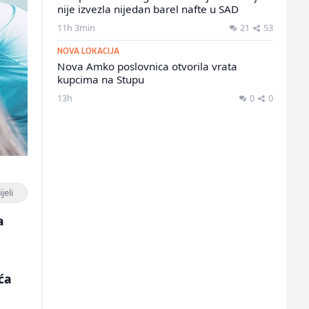
nije izvezla nijedan barel nafte u SAD
11h 3min
21
53
NOVA LOKACIJA
Nova Amko poslovnica otvorila vrata
kupcima na Stupu
13h
0
0
jeli
a
ća