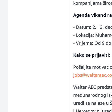
kompanijama širom
Agenda vikend ra
- Datum: 2. i 3. d
- Lokacija: Muhame
- Vrijeme: Od 9 do 
Kako se prijaviti:
Pošaljite motivaci
jobs@walteraec.c
Walter AEC predst
međunarodnog isku
uredi se nalaze u 
i Hercegovini ured