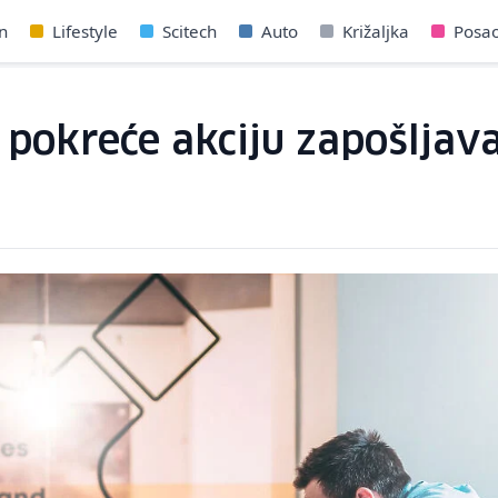
n
Lifestyle
Scitech
Auto
Križaljka
Posa
pokreće akciju zapošljav