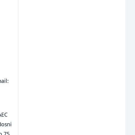
ail:
AEC
Bosni
o 75