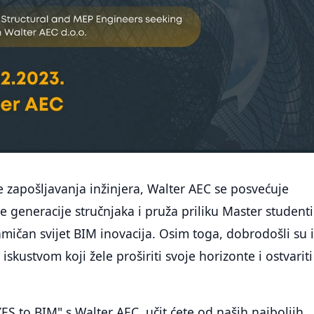
zapošljavanja inžinjera, Walter AEC se posvećuje
 generacije stručnjaka i pruža priliku Master student
mičan svijet BIM inovacija. Osim toga, dobrodošli su 
 iskustvom koji žele proširiti svoje horizonte i ostvariti
YES to BIM" s Walter AEC, učit ćete od naših najboljih